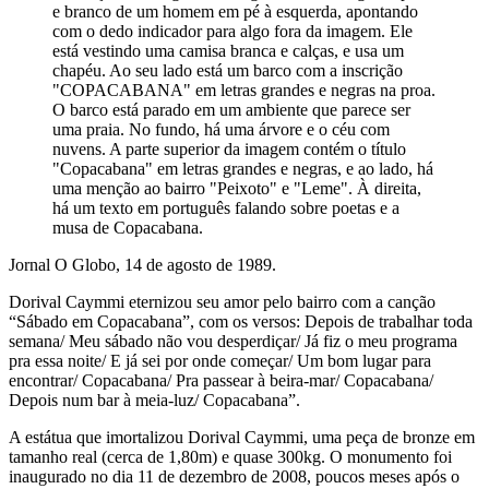
e branco de um homem em pé à esquerda, apontando
com o dedo indicador para algo fora da imagem. Ele
está vestindo uma camisa branca e calças, e usa um
chapéu. Ao seu lado está um barco com a inscrição
"COPACABANA" em letras grandes e negras na proa.
O barco está parado em um ambiente que parece ser
uma praia. No fundo, há uma árvore e o céu com
nuvens. A parte superior da imagem contém o título
"Copacabana" em letras grandes e negras, e ao lado, há
uma menção ao bairro "Peixoto" e "Leme". À direita,
há um texto em português falando sobre poetas e a
musa de Copacabana.
Jornal O Globo, 14 de agosto de 1989.
Dorival Caymmi eternizou seu amor pelo bairro com a canção
“Sábado em Copacabana”, com os versos: Depois de trabalhar toda
semana/ Meu sábado não vou desperdiçar/ Já fiz o meu programa
pra essa noite/ E já sei por onde começar/ Um bom lugar para
encontrar/ Copacabana/ Pra passear à beira-mar/ Copacabana/
Depois num bar à meia-luz/ Copacabana”.
A estátua que imortalizou Dorival Caymmi, uma peça de bronze em
tamanho real (cerca de 1,80m) e quase 300kg. O monumento foi
inaugurado no dia 11 de dezembro de 2008, poucos meses após o