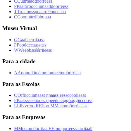
C
C
u
u
r
r
a
a
d
d
o
o
r
r
e
e
s
s
P
P
a
a
t
t
r
r
o
o
c
c
i
i
n
n
a
a
d
d
o
o
r
r
e
e
s
s
T
T
r
r
a
a
n
n
s
s
p
p
a
a
r
r
ê
ê
n
n
c
c
i
i
a
a
C
C
o
o
n
n
t
t
r
r
i
i
b
b
u
u
a
a
Museu Virtual
G
G
a
a
l
l
e
e
r
r
i
i
a
a
s
s
P
P
o
o
d
d
c
c
a
a
s
s
t
t
s
s
W
W
e
e
b
b
s
s
é
é
r
r
i
i
e
e
s
s
Para a cidade
A
A
q
q
u
u
i
i
t
t
e
e
m
m
m
m
e
e
m
m
ó
ó
r
r
i
i
a
a
Para as Escolas
O
O
f
f
i
i
c
c
i
i
n
n
a
a
s
s
n
n
a
a
s
s
e
e
s
s
c
c
o
o
l
l
a
a
s
s
P
P
a
a
s
s
s
s
e
e
i
i
o
o
s
s
p
p
e
e
d
d
a
a
g
g
ó
ó
g
g
i
i
c
c
o
o
s
s
L
L
i
i
v
v
r
r
o
o
R
R
i
i
o
o
M
M
e
e
m
m
ó
ó
r
r
i
i
a
a
s
s
Para as Empresas
M
M
e
e
m
m
ó
ó
r
r
i
i
a
a
E
E
m
m
p
p
r
r
e
e
s
s
a
a
r
r
i
i
a
a
l
l