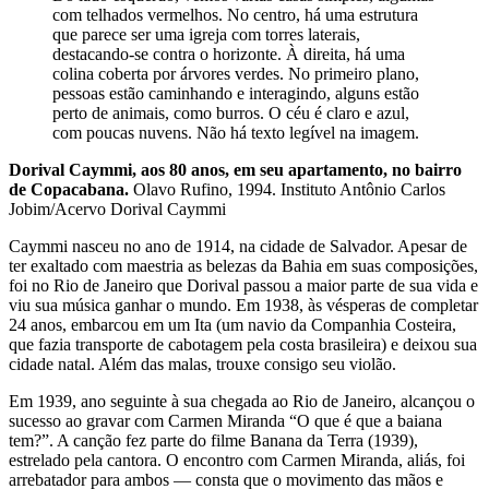
com telhados vermelhos. No centro, há uma estrutura
que parece ser uma igreja com torres laterais,
destacando-se contra o horizonte. À direita, há uma
colina coberta por árvores verdes. No primeiro plano,
pessoas estão caminhando e interagindo, alguns estão
perto de animais, como burros. O céu é claro e azul,
com poucas nuvens. Não há texto legível na imagem.
Dorival Caymmi, aos 80 anos, em seu apartamento, no bairro
de Copacabana.
Olavo Rufino, 1994. Instituto Antônio Carlos
Jobim/Acervo Dorival Caymmi
Caymmi nasceu no ano de 1914, na cidade de Salvador. Apesar de
ter exaltado com maestria as belezas da Bahia em suas composições,
foi no Rio de Janeiro que Dorival passou a maior parte de sua vida e
viu sua música ganhar o mundo. Em 1938, às vésperas de completar
24 anos, embarcou em um Ita (um navio da Companhia Costeira,
que fazia transporte de cabotagem pela costa brasileira) e deixou sua
cidade natal. Além das malas, trouxe consigo seu violão.
Em 1939, ano seguinte à sua chegada ao Rio de Janeiro, alcançou o
sucesso ao gravar com Carmen Miranda “O que é que a baiana
tem?”. A canção fez parte do filme Banana da Terra (1939),
estrelado pela cantora. O encontro com Carmen Miranda, aliás, foi
arrebatador para ambos — consta que o movimento das mãos e