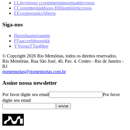
L
L
i
i
v
v
r
r
o
o
s
s
c
c
o
o
m
m
e
e
m
m
o
o
r
r
a
a
t
t
i
i
v
v
o
o
s
s
C
C
o
o
n
n
t
t
e
e
ú
ú
d
d
o
o
s
s
H
H
i
i
s
s
t
t
ó
ó
r
r
i
i
c
c
o
o
s
s
E
E
x
x
p
p
o
o
s
s
i
i
ç
ç
õ
õ
e
e
s
s
Siga-nos
I
I
n
n
s
s
t
t
a
a
g
g
r
r
a
a
m
m
F
F
a
a
c
c
e
e
b
b
o
o
o
o
k
k
Y
Y
o
o
u
u
T
T
u
u
b
b
e
e
© Copyright
2026
Rio Memórias, todos os direitos reservados.
Rio Memórias. Rua São José, 40, Pav. 4. Centro - Rio de Janeiro -
RJ
riomemorias@riomemorias.com.br
Assine nossa newsletter
Por favor digite seu email
Por favor
digite seu email
enviar