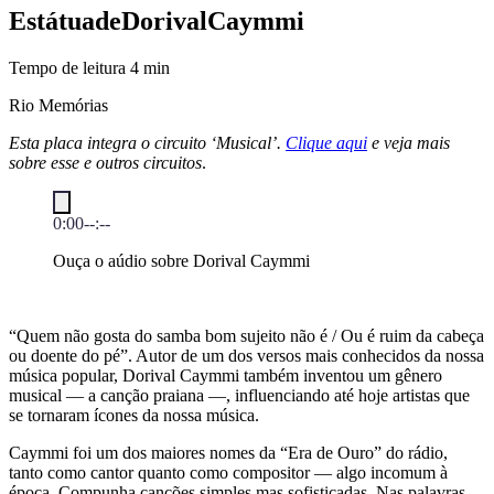
Estátua
de
Dorival
Caymmi
Tempo de leitura
4
min
Rio Memórias
Esta placa integra o circuito ‘Musical’.
Clique aqui
e veja mais
sobre esse e outros circuitos
.
0:00
--:--
Ouça o aúdio sobre Dorival Caymmi
“Quem não gosta do samba bom sujeito não é / Ou é ruim da cabeça
ou doente do pé”. Autor de um dos versos mais conhecidos da nossa
música popular, Dorival Caymmi também inventou um gênero
musical — a canção praiana —, influenciando até hoje artistas que
se tornaram ícones da nossa música.
Caymmi foi um dos maiores nomes da “Era de Ouro” do rádio,
tanto como cantor quanto como compositor — algo incomum à
época. Compunha canções simples mas sofisticadas. Nas palavras