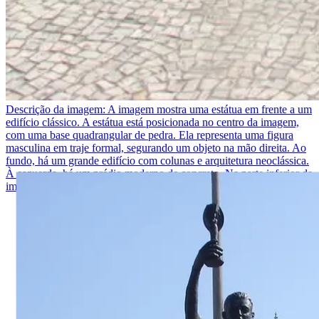
Descrição da imagem:
A imagem mostra uma estátua em frente a um
edifício clássico. A estátua está posicionada no centro da imagem,
com uma base quadrangular de pedra. Ela representa uma figura
masculina em traje formal, segurando um objeto na mão direita. Ao
fundo, há um grande edifício com colunas e arquitetura neoclássica.
À esquerda, há um prédio moderno de concreto. Na parte inferior da
imagem, há um piso de pedras com padrão geométrico.