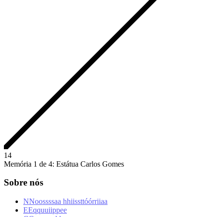
1
4
Memória 1 de 4: Estátua Carlos Gomes
Sobre nós
N
N
o
o
s
s
s
s
a
a
h
h
i
i
s
s
t
t
ó
ó
r
r
i
i
a
a
E
E
q
q
u
u
i
i
p
p
e
e