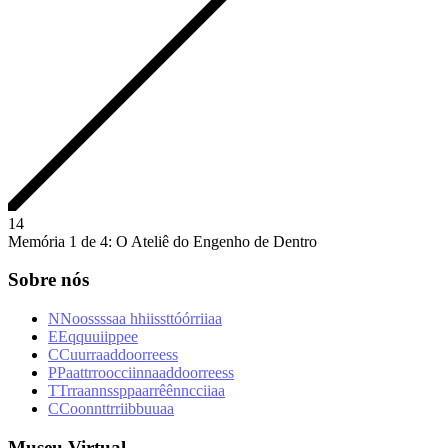
1
4
Memória 1 de 4: O Ateliê do Engenho de Dentro
Sobre nós
N
N
o
o
s
s
s
s
a
a
h
h
i
i
s
s
t
t
ó
ó
r
r
i
i
a
a
E
E
q
q
u
u
i
i
p
p
e
e
C
C
u
u
r
r
a
a
d
d
o
o
r
r
e
e
s
s
P
P
a
a
t
t
r
r
o
o
c
c
i
i
n
n
a
a
d
d
o
o
r
r
e
e
s
s
T
T
r
r
a
a
n
n
s
s
p
p
a
a
r
r
ê
ê
n
n
c
c
i
i
a
a
C
C
o
o
n
n
t
t
r
r
i
i
b
b
u
u
a
a
Museu Virtual