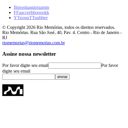
I
I
n
n
s
s
t
t
a
a
g
g
r
r
a
a
m
m
F
F
a
a
c
c
e
e
b
b
o
o
o
o
k
k
Y
Y
o
o
u
u
T
T
u
u
b
b
e
e
© Copyright
2026
Rio Memórias, todos os direitos reservados.
Rio Memórias. Rua São José, 40, Pav. 4. Centro - Rio de Janeiro -
RJ
riomemorias@riomemorias.com.br
Assine nossa newsletter
Por favor digite seu email
Por favor
digite seu email
enviar