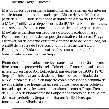
Instituto Fayga Ostrower.
Mas os cursos que realmente transformaram a paisagem das artes na
cidade foram as aulas ministradas pelo Museu de Arte Moderna a
partir de 1953. Ainda sem a sede definitiva no Aterro do Flamengo,
o MAM já utilizava as dependências do IPASE na Rua Pedro Lessa,
e depois o vigésimo-terceiro andar do Edifício Drake (rua Treze de
Maio) até se transferir em 1958 para o Bloco Escola do museu.
Dentre cursos como os de composição e análise crítica com Fayga
Ostrower, ou de desenho estrutural e composição de Santa Rosa, ou
o ateliê de gravura de 1959 com Jhonny Friedlaender e Edith
Bhering, sem dúvida o que mais se destacou no período foi o
trabalho educacional de Ivan Serpa.
Pintor do subúrbio carioca que teve parte de sua formação em cursos
livres como os promovidos pela Colmeia de Pintores ou aulas com o
já referido austríaco Axl Lekoscheck nas décadas de 1930 e 1940,
Serpa já ministrava aulas desde as primeiríssimas atividades do
MAM, ainda em 1949. Seu impacto como professor no conjunto de
jovens artistas que frequentaram seus cursos gerou ações coletivas
formadas quase exclusivamente por alunos, como o Grupo Frente,
de 1954, e o desdobramento no Grupo Neoconcreto de 1959. Além
de cursos periódicos, Serpa mantinha um Ateliê Livre, que
funcionava aos sábados à tarde.