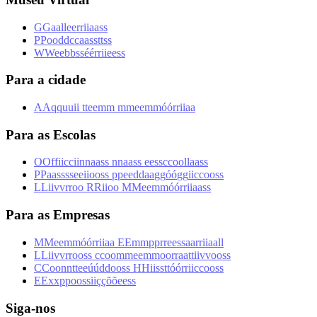
G
G
a
a
l
l
e
e
r
r
i
i
a
a
s
s
P
P
o
o
d
d
c
c
a
a
s
s
t
t
s
s
W
W
e
e
b
b
s
s
é
é
r
r
i
i
e
e
s
s
Para a cidade
A
A
q
q
u
u
i
i
t
t
e
e
m
m
m
m
e
e
m
m
ó
ó
r
r
i
i
a
a
Para as Escolas
O
O
f
f
i
i
c
c
i
i
n
n
a
a
s
s
n
n
a
a
s
s
e
e
s
s
c
c
o
o
l
l
a
a
s
s
P
P
a
a
s
s
s
s
e
e
i
i
o
o
s
s
p
p
e
e
d
d
a
a
g
g
ó
ó
g
g
i
i
c
c
o
o
s
s
L
L
i
i
v
v
r
r
o
o
R
R
i
i
o
o
M
M
e
e
m
m
ó
ó
r
r
i
i
a
a
s
s
Para as Empresas
M
M
e
e
m
m
ó
ó
r
r
i
i
a
a
E
E
m
m
p
p
r
r
e
e
s
s
a
a
r
r
i
i
a
a
l
l
L
L
i
i
v
v
r
r
o
o
s
s
c
c
o
o
m
m
e
e
m
m
o
o
r
r
a
a
t
t
i
i
v
v
o
o
s
s
C
C
o
o
n
n
t
t
e
e
ú
ú
d
d
o
o
s
s
H
H
i
i
s
s
t
t
ó
ó
r
r
i
i
c
c
o
o
s
s
E
E
x
x
p
p
o
o
s
s
i
i
ç
ç
õ
õ
e
e
s
s
Siga-nos