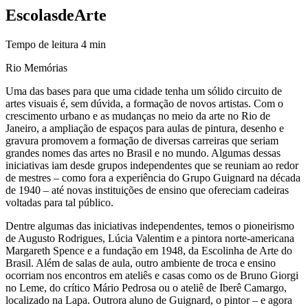
Escolas
de
Arte
Tempo de leitura
4
min
Rio Memórias
Uma das bases para que uma cidade tenha um sólido circuito de
artes visuais é, sem dúvida, a formação de novos artistas. Com o
crescimento urbano e as mudanças no meio da arte no Rio de
Janeiro, a ampliação de espaços para aulas de pintura, desenho e
gravura promovem a formação de diversas carreiras que seriam
grandes nomes das artes no Brasil e no mundo. Algumas dessas
iniciativas iam desde grupos independentes que se reuniam ao redor
de mestres – como fora a experiência do Grupo Guignard na década
de 1940 – até novas instituições de ensino que ofereciam cadeiras
voltadas para tal público.
Dentre algumas das iniciativas independentes, temos o pioneirismo
de Augusto Rodrigues, Lúcia Valentim e a pintora norte-americana
Margareth Spence e a fundação em 1948, da Escolinha de Arte do
Brasil. Além de salas de aula, outro ambiente de troca e ensino
ocorriam nos encontros em ateliês e casas como os de Bruno Giorgi
no Leme, do crítico Mário Pedrosa ou o ateliê de Iberê Camargo,
localizado na Lapa. Outrora aluno de Guignard, o pintor – e agora