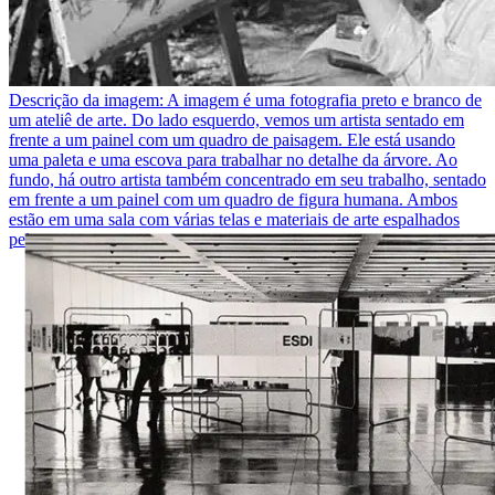
Descrição da imagem:
A imagem é uma fotografia preto e branco de
um ateliê de arte. Do lado esquerdo, vemos um artista sentado em
frente a um painel com um quadro de paisagem. Ele está usando
uma paleta e uma escova para trabalhar no detalhe da árvore. Ao
fundo, há outro artista também concentrado em seu trabalho, sentado
em frente a um painel com um quadro de figura humana. Ambos
estão em uma sala com várias telas e materiais de arte espalhados
pela mesa.