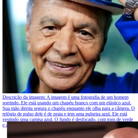
Descrição da imagem:
A imagem é uma fotografia de um homem
sorrindo. Ele está usando um chapéu branco com um elástico azul.
Sua mão direita segura o chapéu enquanto ele olha para a câmera. O
relógio de pulso dele é de prata e tem uma pulseira azul. Ele está
vestindo uma camisa azul. O fundo é desfocado, com tons de verde
e azul.