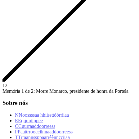
1
2
Memória 1 de 2: Morre Monarco, presidente de honra da Portela
Sobre nós
N
N
o
o
s
s
s
s
a
a
h
h
i
i
s
s
t
t
ó
ó
r
r
i
i
a
a
E
E
q
q
u
u
i
i
p
p
e
e
C
C
u
u
r
r
a
a
d
d
o
o
r
r
e
e
s
s
P
P
a
a
t
t
r
r
o
o
c
c
i
i
n
n
a
a
d
d
o
o
r
r
e
e
s
s
T
T
r
r
a
a
n
n
s
s
p
p
a
a
r
r
ê
ê
n
n
c
c
i
i
a
a