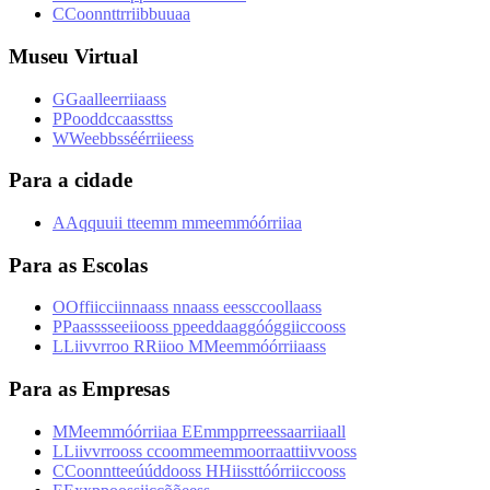
C
C
o
o
n
n
t
t
r
r
i
i
b
b
u
u
a
a
Museu Virtual
G
G
a
a
l
l
e
e
r
r
i
i
a
a
s
s
P
P
o
o
d
d
c
c
a
a
s
s
t
t
s
s
W
W
e
e
b
b
s
s
é
é
r
r
i
i
e
e
s
s
Para a cidade
A
A
q
q
u
u
i
i
t
t
e
e
m
m
m
m
e
e
m
m
ó
ó
r
r
i
i
a
a
Para as Escolas
O
O
f
f
i
i
c
c
i
i
n
n
a
a
s
s
n
n
a
a
s
s
e
e
s
s
c
c
o
o
l
l
a
a
s
s
P
P
a
a
s
s
s
s
e
e
i
i
o
o
s
s
p
p
e
e
d
d
a
a
g
g
ó
ó
g
g
i
i
c
c
o
o
s
s
L
L
i
i
v
v
r
r
o
o
R
R
i
i
o
o
M
M
e
e
m
m
ó
ó
r
r
i
i
a
a
s
s
Para as Empresas
M
M
e
e
m
m
ó
ó
r
r
i
i
a
a
E
E
m
m
p
p
r
r
e
e
s
s
a
a
r
r
i
i
a
a
l
l
L
L
i
i
v
v
r
r
o
o
s
s
c
c
o
o
m
m
e
e
m
m
o
o
r
r
a
a
t
t
i
i
v
v
o
o
s
s
C
C
o
o
n
n
t
t
e
e
ú
ú
d
d
o
o
s
s
H
H
i
i
s
s
t
t
ó
ó
r
r
i
i
c
c
o
o
s
s