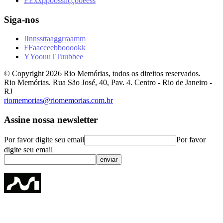
E
E
x
x
p
p
o
o
s
s
i
i
ç
ç
õ
õ
e
e
s
s
Siga-nos
I
I
n
n
s
s
t
t
a
a
g
g
r
r
a
a
m
m
F
F
a
a
c
c
e
e
b
b
o
o
o
o
k
k
Y
Y
o
o
u
u
T
T
u
u
b
b
e
e
© Copyright
2026
Rio Memórias, todos os direitos reservados.
Rio Memórias. Rua São José, 40, Pav. 4. Centro - Rio de Janeiro -
RJ
riomemorias@riomemorias.com.br
Assine nossa newsletter
Por favor digite seu email
Por favor
digite seu email
enviar