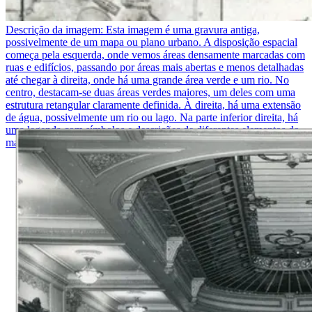
Descrição da imagem:
Esta imagem é uma gravura antiga,
possivelmente de um mapa ou plano urbano. A disposição espacial
começa pela esquerda, onde vemos áreas densamente marcadas com
ruas e edifícios, passando por áreas mais abertas e menos detalhadas
até chegar à direita, onde há uma grande área verde e um rio. No
centro, destacam-se duas áreas verdes maiores, um deles com uma
estrutura retangular claramente definida. À direita, há uma extensão
de água, possivelmente um rio ou lago. Na parte inferior direita, há
uma legenda com símbolos e descrições de diferentes elementos do
mapa.