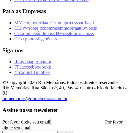
Para as Empresas
M
M
e
e
m
m
ó
ó
r
r
i
i
a
a
E
E
m
m
p
p
r
r
e
e
s
s
a
a
r
r
i
i
a
a
l
l
L
L
i
i
v
v
r
r
o
o
s
s
c
c
o
o
m
m
e
e
m
m
o
o
r
r
a
a
t
t
i
i
v
v
o
o
s
s
C
C
o
o
n
n
t
t
e
e
ú
ú
d
d
o
o
s
s
H
H
i
i
s
s
t
t
ó
ó
r
r
i
i
c
c
o
o
s
s
E
E
x
x
p
p
o
o
s
s
i
i
ç
ç
õ
õ
e
e
s
s
Siga-nos
I
I
n
n
s
s
t
t
a
a
g
g
r
r
a
a
m
m
F
F
a
a
c
c
e
e
b
b
o
o
o
o
k
k
Y
Y
o
o
u
u
T
T
u
u
b
b
e
e
© Copyright
2026
Rio Memórias, todos os direitos reservados.
Rio Memórias. Rua São José, 40, Pav. 4. Centro - Rio de Janeiro -
RJ
riomemorias@riomemorias.com.br
Assine nossa newsletter
Por favor digite seu email
Por favor
digite seu email