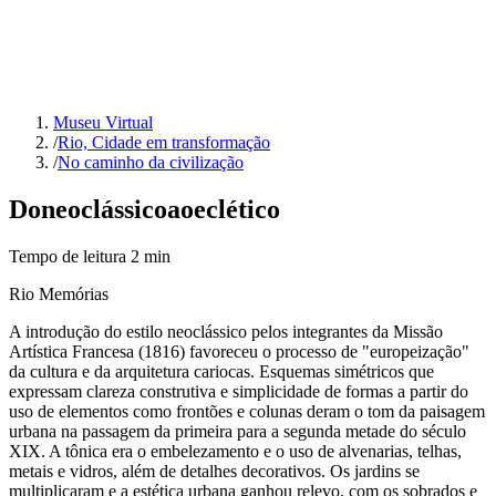
Museu Virtual
/
Rio, Cidade em transformação
/
No caminho da civilização
Do
neoclássico
ao
eclético
Tempo de leitura
2
min
Rio Memórias
A introdução do estilo neoclássico pelos integrantes da Missão
Artística Francesa (1816) favoreceu o processo de "europeização"
da cultura e da arquitetura cariocas. Esquemas simétricos que
expressam clareza construtiva e simplicidade de formas a partir do
uso de elementos como frontões e colunas deram o tom da paisagem
urbana na passagem da primeira para a segunda metade do século
XIX. A tônica era o embelezamento e o uso de alvenarias, telhas,
metais e vidros, além de detalhes decorativos. Os jardins se
multiplicaram e a estética urbana ganhou relevo, com os sobrados e