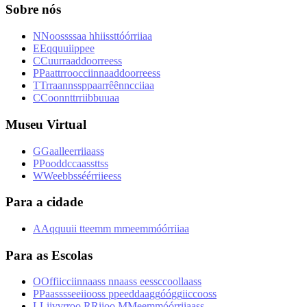
Sobre nós
N
N
o
o
s
s
s
s
a
a
h
h
i
i
s
s
t
t
ó
ó
r
r
i
i
a
a
E
E
q
q
u
u
i
i
p
p
e
e
C
C
u
u
r
r
a
a
d
d
o
o
r
r
e
e
s
s
P
P
a
a
t
t
r
r
o
o
c
c
i
i
n
n
a
a
d
d
o
o
r
r
e
e
s
s
T
T
r
r
a
a
n
n
s
s
p
p
a
a
r
r
ê
ê
n
n
c
c
i
i
a
a
C
C
o
o
n
n
t
t
r
r
i
i
b
b
u
u
a
a
Museu Virtual
G
G
a
a
l
l
e
e
r
r
i
i
a
a
s
s
P
P
o
o
d
d
c
c
a
a
s
s
t
t
s
s
W
W
e
e
b
b
s
s
é
é
r
r
i
i
e
e
s
s
Para a cidade
A
A
q
q
u
u
i
i
t
t
e
e
m
m
m
m
e
e
m
m
ó
ó
r
r
i
i
a
a
Para as Escolas
O
O
f
f
i
i
c
c
i
i
n
n
a
a
s
s
n
n
a
a
s
s
e
e
s
s
c
c
o
o
l
l
a
a
s
s
P
P
a
a
s
s
s
s
e
e
i
i
o
o
s
s
p
p
e
e
d
d
a
a
g
g
ó
ó
g
g
i
i
c
c
o
o
s
s
L
L
i
i
v
v
r
r
o
o
R
R
i
i
o
o
M
M
e
e
m
m
ó
ó
r
r
i
i
a
a
s
s