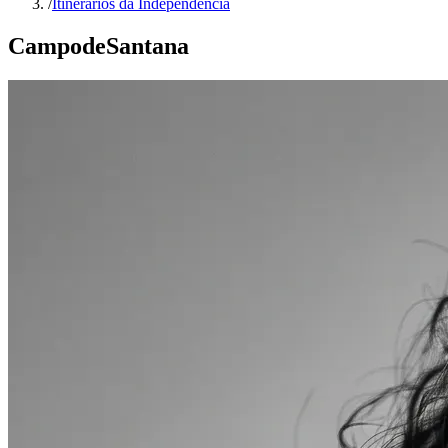
/
Itinerários da Independência
Campo
de
Santana