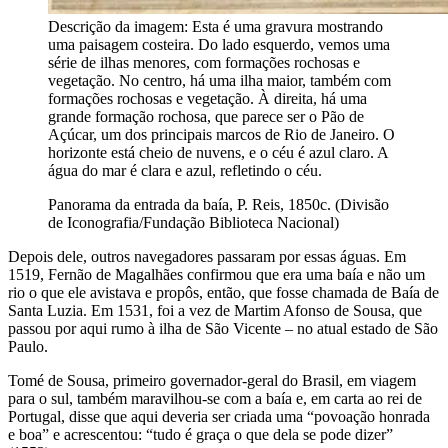
Descrição da imagem:
Esta é uma gravura mostrando
uma paisagem costeira. Do lado esquerdo, vemos uma
série de ilhas menores, com formações rochosas e
vegetação. No centro, há uma ilha maior, também com
formações rochosas e vegetação. À direita, há uma
grande formação rochosa, que parece ser o Pão de
Açúcar, um dos principais marcos de Rio de Janeiro. O
horizonte está cheio de nuvens, e o céu é azul claro. A
água do mar é clara e azul, refletindo o céu.
Panorama da entrada da baía, P. Reis, 1850c. (Divisão
de Iconografia/Fundação Biblioteca Nacional)
Depois dele, outros navegadores passaram por essas águas. Em
1519, Fernão de Magalhães confirmou que era uma baía e não um
rio o que ele avistava e propôs, então, que fosse chamada de Baía de
Santa Luzia. Em 1531, foi a vez de Martim Afonso de Sousa, que
passou por aqui rumo à ilha de São Vicente – no atual estado de São
Paulo.
Tomé de Sousa, primeiro governador-geral do Brasil, em viagem
para o sul, também maravilhou-se com a baía e, em carta ao rei de
Portugal, disse que aqui deveria ser criada uma “povoação honrada
e boa” e acrescentou: “tudo é graça o que dela se pode dizer”