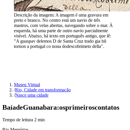
Descrição da imagem:
A imagem é uma gravura em
preto e branco. No centro está um navio de três
mastros, com velas abertas, navegando sobre o mar. À
esquerda, há uma parte de outro navio parcialmente
visível. Abaixo, há texto em português antigo, que lê:
"A guaspav delemos D de Santa Cruz trado gia bil
tornon a portugal co nona dodescobrimeto della".
Museu Virtual
/
Rio, Cidade em transformação
/
Nasce uma cidade
Baía
de
Guanabara:
os
primeiros
contatos
Tempo de leitura
2
min
Rio Memórias