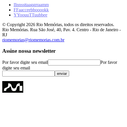
I
I
n
n
s
s
t
t
a
a
g
g
r
r
a
a
m
m
F
F
a
a
c
c
e
e
b
b
o
o
o
o
k
k
Y
Y
o
o
u
u
T
T
u
u
b
b
e
e
© Copyright
2026
Rio Memórias, todos os direitos reservados.
Rio Memórias. Rua São José, 40, Pav. 4. Centro - Rio de Janeiro -
RJ
riomemorias@riomemorias.com.br
Assine nossa newsletter
Por favor digite seu email
Por favor
digite seu email
enviar