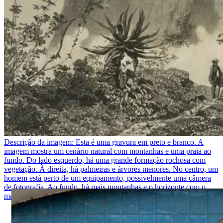
Descrição da imagem:
Esta é uma gravura em preto e branco. A
imagem mostra um cenário natural com montanhas e uma praia ao
fundo. Do lado esquerdo, há uma grande formação rochosa com
vegetação. À direita, há palmeiras e árvores menores. No centro, um
homem está perto de um equipamento, possivelmente uma câmera
de fotografia. Ao fundo, há mais montanhas e o horizonte com o
mar.