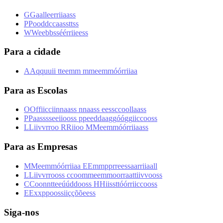
G
G
a
a
l
l
e
e
r
r
i
i
a
a
s
s
P
P
o
o
d
d
c
c
a
a
s
s
t
t
s
s
W
W
e
e
b
b
s
s
é
é
r
r
i
i
e
e
s
s
Para a cidade
A
A
q
q
u
u
i
i
t
t
e
e
m
m
m
m
e
e
m
m
ó
ó
r
r
i
i
a
a
Para as Escolas
O
O
f
f
i
i
c
c
i
i
n
n
a
a
s
s
n
n
a
a
s
s
e
e
s
s
c
c
o
o
l
l
a
a
s
s
P
P
a
a
s
s
s
s
e
e
i
i
o
o
s
s
p
p
e
e
d
d
a
a
g
g
ó
ó
g
g
i
i
c
c
o
o
s
s
L
L
i
i
v
v
r
r
o
o
R
R
i
i
o
o
M
M
e
e
m
m
ó
ó
r
r
i
i
a
a
s
s
Para as Empresas
M
M
e
e
m
m
ó
ó
r
r
i
i
a
a
E
E
m
m
p
p
r
r
e
e
s
s
a
a
r
r
i
i
a
a
l
l
L
L
i
i
v
v
r
r
o
o
s
s
c
c
o
o
m
m
e
e
m
m
o
o
r
r
a
a
t
t
i
i
v
v
o
o
s
s
C
C
o
o
n
n
t
t
e
e
ú
ú
d
d
o
o
s
s
H
H
i
i
s
s
t
t
ó
ó
r
r
i
i
c
c
o
o
s
s
E
E
x
x
p
p
o
o
s
s
i
i
ç
ç
õ
õ
e
e
s
s
Siga-nos