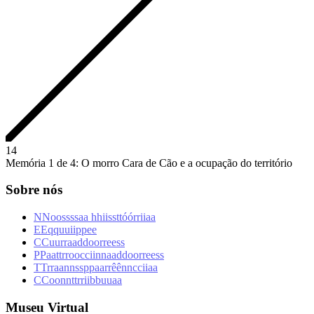
1
4
Memória 1 de 4: O morro Cara de Cão e a ocupação do território
Sobre nós
N
N
o
o
s
s
s
s
a
a
h
h
i
i
s
s
t
t
ó
ó
r
r
i
i
a
a
E
E
q
q
u
u
i
i
p
p
e
e
C
C
u
u
r
r
a
a
d
d
o
o
r
r
e
e
s
s
P
P
a
a
t
t
r
r
o
o
c
c
i
i
n
n
a
a
d
d
o
o
r
r
e
e
s
s
T
T
r
r
a
a
n
n
s
s
p
p
a
a
r
r
ê
ê
n
n
c
c
i
i
a
a
C
C
o
o
n
n
t
t
r
r
i
i
b
b
u
u
a
a
Museu Virtual