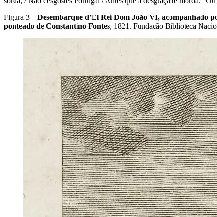
sorda, / Não desgostes Portugal / Antes que a desgraça te morda.” Ou m
Figura 3 –
Desembarque d’El Rei Dom João VI, acompanhado por u
ponteado de Constantino Fontes
, 1821. Fundação Biblioteca Nacio