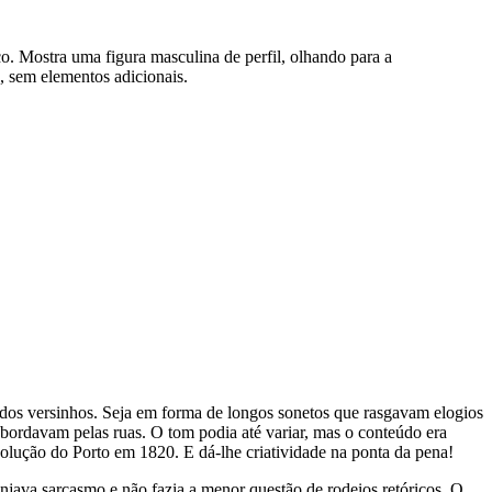
. Mostra uma figura masculina de perfil, olhando para a
, sem elementos adicionais.
 dos versinhos. Seja em forma de longos sonetos que rasgavam elogios
bordavam pelas ruas. O tom podia até variar, mas o conteúdo era
volução do Porto em 1820. E dá-lhe criatividade na ponta da pena!
njava sarcasmo e não fazia a menor questão de rodeios retóricos. O