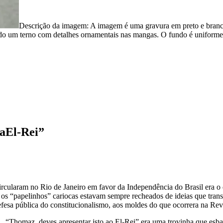
Descrição da imagem:
A imagem é uma gravura em preto e branco
ndo um terno com detalhes ornamentais nas mangas. O fundo é uniforme
a
El-Rei”
ircularam no Rio de Janeiro em favor da Independência do Brasil era o
os “papelinhos” cariocas estavam sempre recheados de ideias que trans
efesa pública do constitucionalismo, aos moldes do que ocorrera na Re
. “Thomaz, deves apresentar isto ao El-Rei” era uma trovinha que esba