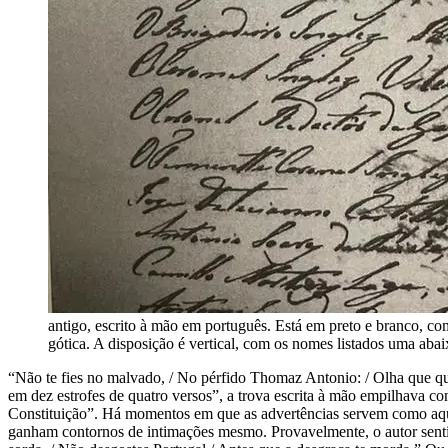
antigo, escrito à mão em português. Está em preto e branco, com
gótica. A disposição é vertical, com os nomes listados uma abai
“Não te fies no malvado, / No pérfido Thomaz Antonio: / Olha que qu
em dez estrofes de quatro versos”, a trova escrita à mão empilhava con
Constituição”. Há momentos em que as advertências servem como aquel
ganham contornos de intimações mesmo. Provavelmente, o autor sentiu