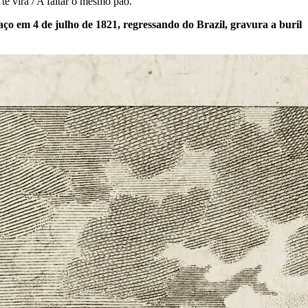
te virá / A faltar o mesmo pão.”
 em 4 de julho de 1821, regressando do Brazil, gravura a buril