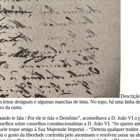
Descriçã
 letras desiguais e algumas manchas de tinta. No topo, há uma linha de 
xo da outra.
ando te fala / Por ele te fala o Demônio”, aconselhava a D. João VI o
selhos sobre conselhos constitucionalistas a D. João VI. “Se queres aind
e toque amigo à Sua Majestade Imperial – “Detesta qualquer traidor / 
 o gosto da liberdade conferida pelo anonimato e resolveu ousar na ab