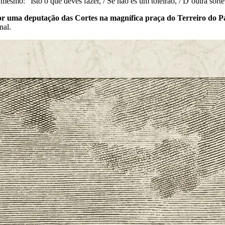
esmo: “Isto o que deves fazer, / Se não és um toleirão, / D’outra sorte 
ma deputação das Cortes na magnífica praça do Terreiro do Paço
nal.