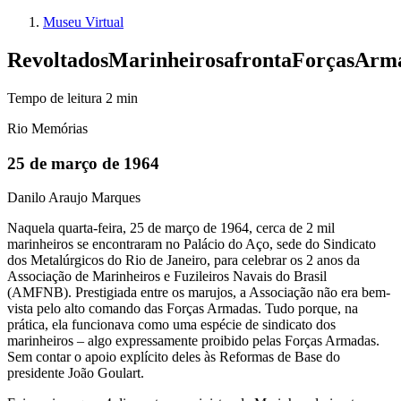
Museu Virtual
Revolta
dos
Marinheiros
afronta
Forças
Arm
Tempo de leitura
2
min
Rio Memórias
25 de março de 1964
Danilo Araujo Marques
Naquela quarta-feira, 25 de março de 1964, cerca de 2 mil
marinheiros se encontraram no Palácio do Aço, sede do Sindicato
dos Metalúrgicos do Rio de Janeiro, para celebrar os 2 anos da
Associação de Marinheiros e Fuzileiros Navais do Brasil
(AMFNB). Prestigiada entre os marujos, a Associação não era bem-
vista pelo alto comando das Forças Armadas. Tudo porque, na
prática, ela funcionava como uma espécie de sindicato dos
marinheiros – algo expressamente proibido pelas Forças Armadas.
Sem contar o apoio explícito deles às Reformas de Base do
presidente João Goulart.