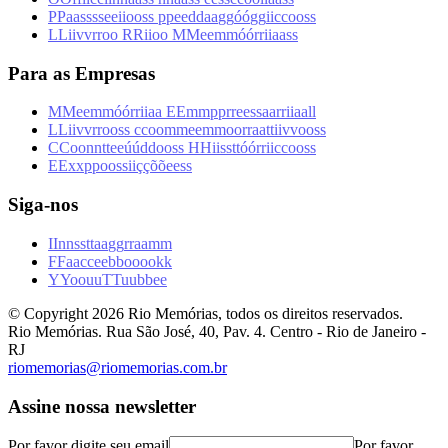
P
P
a
a
s
s
s
s
e
e
i
i
o
o
s
s
p
p
e
e
d
d
a
a
g
g
ó
ó
g
g
i
i
c
c
o
o
s
s
L
L
i
i
v
v
r
r
o
o
R
R
i
i
o
o
M
M
e
e
m
m
ó
ó
r
r
i
i
a
a
s
s
Para as Empresas
M
M
e
e
m
m
ó
ó
r
r
i
i
a
a
E
E
m
m
p
p
r
r
e
e
s
s
a
a
r
r
i
i
a
a
l
l
L
L
i
i
v
v
r
r
o
o
s
s
c
c
o
o
m
m
e
e
m
m
o
o
r
r
a
a
t
t
i
i
v
v
o
o
s
s
C
C
o
o
n
n
t
t
e
e
ú
ú
d
d
o
o
s
s
H
H
i
i
s
s
t
t
ó
ó
r
r
i
i
c
c
o
o
s
s
E
E
x
x
p
p
o
o
s
s
i
i
ç
ç
õ
õ
e
e
s
s
Siga-nos
I
I
n
n
s
s
t
t
a
a
g
g
r
r
a
a
m
m
F
F
a
a
c
c
e
e
b
b
o
o
o
o
k
k
Y
Y
o
o
u
u
T
T
u
u
b
b
e
e
© Copyright
2026
Rio Memórias, todos os direitos reservados.
Rio Memórias. Rua São José, 40, Pav. 4. Centro - Rio de Janeiro -
RJ
riomemorias@riomemorias.com.br
Assine nossa newsletter
Por favor digite seu email
Por favor