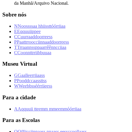
da Manhã/Arquivo Nacional.
Sobre nós
N
N
o
o
s
s
s
s
a
a
h
h
i
i
s
s
t
t
ó
ó
r
r
i
i
a
a
E
E
q
q
u
u
i
i
p
p
e
e
C
C
u
u
r
r
a
a
d
d
o
o
r
r
e
e
s
s
P
P
a
a
t
t
r
r
o
o
c
c
i
i
n
n
a
a
d
d
o
o
r
r
e
e
s
s
T
T
r
r
a
a
n
n
s
s
p
p
a
a
r
r
ê
ê
n
n
c
c
i
i
a
a
C
C
o
o
n
n
t
t
r
r
i
i
b
b
u
u
a
a
Museu Virtual
G
G
a
a
l
l
e
e
r
r
i
i
a
a
s
s
P
P
o
o
d
d
c
c
a
a
s
s
t
t
s
s
W
W
e
e
b
b
s
s
é
é
r
r
i
i
e
e
s
s
Para a cidade
A
A
q
q
u
u
i
i
t
t
e
e
m
m
m
m
e
e
m
m
ó
ó
r
r
i
i
a
a
Para as Escolas
O
O
f
f
i
i
c
c
i
i
n
n
a
a
s
s
n
n
a
a
s
s
e
e
s
s
c
c
o
o
l
l
a
a
s
s