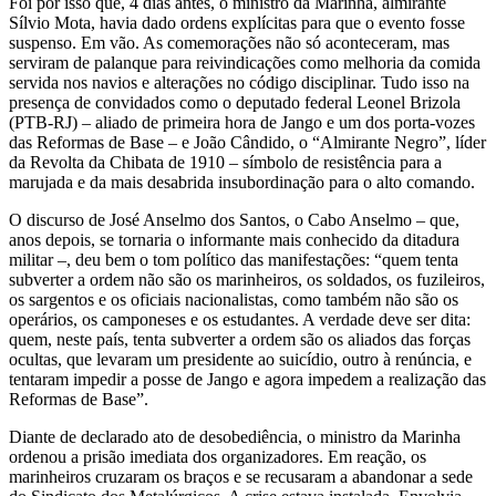
Foi por isso que, 4 dias antes, o ministro da Marinha, almirante
Sílvio Mota, havia dado ordens explícitas para que o evento fosse
suspenso. Em vão. As comemorações não só aconteceram, mas
serviram de palanque para reivindicações como melhoria da comida
servida nos navios e alterações no código disciplinar. Tudo isso na
presença de convidados como o deputado federal Leonel Brizola
(PTB-RJ) – aliado de primeira hora de Jango e um dos porta-vozes
das Reformas de Base – e João Cândido, o “Almirante Negro”, líder
da Revolta da Chibata de 1910 – símbolo de resistência para a
marujada e da mais desabrida insubordinação para o alto comando.
O discurso de José Anselmo dos Santos, o Cabo Anselmo – que,
anos depois, se tornaria o informante mais conhecido da ditadura
militar –, deu bem o tom político das manifestações: “quem tenta
subverter a ordem não são os marinheiros, os soldados, os fuzileiros,
os sargentos e os oficiais nacionalistas, como também não são os
operários, os camponeses e os estudantes. A verdade deve ser dita:
quem, neste país, tenta subverter a ordem são os aliados das forças
ocultas, que levaram um presidente ao suicídio, outro à renúncia, e
tentaram impedir a posse de Jango e agora impedem a realização das
Reformas de Base”.
Diante de declarado ato de desobediência, o ministro da Marinha
ordenou a prisão imediata dos organizadores. Em reação, os
marinheiros cruzaram os braços e se recusaram a abandonar a sede