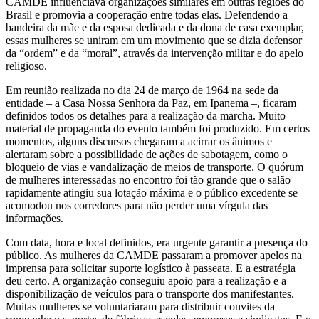
CAMDE influenciava organizações similares em outras regiões do
Brasil e promovia a cooperação entre todas elas. Defendendo a
bandeira da mãe e da esposa dedicada e da dona de casa exemplar,
essas mulheres se uniram em um movimento que se dizia defensor
da “ordem” e da “moral”, através da intervenção militar e do apelo
religioso.
Em reunião realizada no dia 24 de março de 1964 na sede da
entidade – a Casa Nossa Senhora da Paz, em Ipanema –, ficaram
definidos todos os detalhes para a realização da marcha. Muito
material de propaganda do evento também foi produzido. Em certos
momentos, alguns discursos chegaram a acirrar os ânimos e
alertaram sobre a possibilidade de ações de sabotagem, como o
bloqueio de vias e vandalização de meios de transporte. O quórum
de mulheres interessadas no encontro foi tão grande que o salão
rapidamente atingiu sua lotação máxima e o público excedente se
acomodou nos corredores para não perder uma vírgula das
informações.
Com data, hora e local definidos, era urgente garantir a presença do
público. As mulheres da CAMDE passaram a promover apelos na
imprensa para solicitar suporte logístico à passeata. E a estratégia
deu certo. A organização conseguiu apoio para a realização e a
disponibilização de veículos para o transporte dos manifestantes.
Muitas mulheres se voluntariaram para distribuir convites da