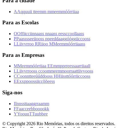
Para a cidade
A
A
q
q
u
u
i
i
t
t
e
e
m
m
m
m
e
e
m
m
ó
ó
r
r
i
i
a
a
Para as Escolas
O
O
f
f
i
i
c
c
i
i
n
n
a
a
s
s
n
n
a
a
s
s
e
e
s
s
c
c
o
o
l
l
a
a
s
s
P
P
a
a
s
s
s
s
e
e
i
i
o
o
s
s
p
p
e
e
d
d
a
a
g
g
ó
ó
g
g
i
i
c
c
o
o
s
s
L
L
i
i
v
v
r
r
o
o
R
R
i
i
o
o
M
M
e
e
m
m
ó
ó
r
r
i
i
a
a
s
s
Para as Empresas
M
M
e
e
m
m
ó
ó
r
r
i
i
a
a
E
E
m
m
p
p
r
r
e
e
s
s
a
a
r
r
i
i
a
a
l
l
L
L
i
i
v
v
r
r
o
o
s
s
c
c
o
o
m
m
e
e
m
m
o
o
r
r
a
a
t
t
i
i
v
v
o
o
s
s
C
C
o
o
n
n
t
t
e
e
ú
ú
d
d
o
o
s
s
H
H
i
i
s
s
t
t
ó
ó
r
r
i
i
c
c
o
o
s
s
E
E
x
x
p
p
o
o
s
s
i
i
ç
ç
õ
õ
e
e
s
s
Siga-nos
I
I
n
n
s
s
t
t
a
a
g
g
r
r
a
a
m
m
F
F
a
a
c
c
e
e
b
b
o
o
o
o
k
k
Y
Y
o
o
u
u
T
T
u
u
b
b
e
e
© Copyright
2026
Rio Memórias, todos os direitos reservados.