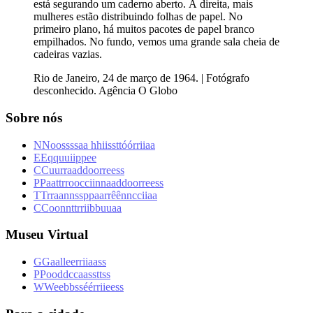
está segurando um caderno aberto. À direita, mais
mulheres estão distribuindo folhas de papel. No
primeiro plano, há muitos pacotes de papel branco
empilhados. No fundo, vemos uma grande sala cheia de
cadeiras vazias.
Rio de Janeiro, 24 de março de 1964. | Fotógrafo
desconhecido. Agência O Globo
Sobre nós
N
N
o
o
s
s
s
s
a
a
h
h
i
i
s
s
t
t
ó
ó
r
r
i
i
a
a
E
E
q
q
u
u
i
i
p
p
e
e
C
C
u
u
r
r
a
a
d
d
o
o
r
r
e
e
s
s
P
P
a
a
t
t
r
r
o
o
c
c
i
i
n
n
a
a
d
d
o
o
r
r
e
e
s
s
T
T
r
r
a
a
n
n
s
s
p
p
a
a
r
r
ê
ê
n
n
c
c
i
i
a
a
C
C
o
o
n
n
t
t
r
r
i
i
b
b
u
u
a
a
Museu Virtual
G
G
a
a
l
l
e
e
r
r
i
i
a
a
s
s
P
P
o
o
d
d
c
c
a
a
s
s
t
t
s
s
W
W
e
e
b
b
s
s
é
é
r
r
i
i
e
e
s
s