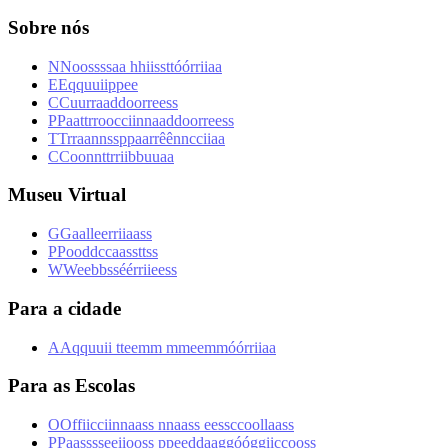
Sobre nós
N
N
o
o
s
s
s
s
a
a
h
h
i
i
s
s
t
t
ó
ó
r
r
i
i
a
a
E
E
q
q
u
u
i
i
p
p
e
e
C
C
u
u
r
r
a
a
d
d
o
o
r
r
e
e
s
s
P
P
a
a
t
t
r
r
o
o
c
c
i
i
n
n
a
a
d
d
o
o
r
r
e
e
s
s
T
T
r
r
a
a
n
n
s
s
p
p
a
a
r
r
ê
ê
n
n
c
c
i
i
a
a
C
C
o
o
n
n
t
t
r
r
i
i
b
b
u
u
a
a
Museu Virtual
G
G
a
a
l
l
e
e
r
r
i
i
a
a
s
s
P
P
o
o
d
d
c
c
a
a
s
s
t
t
s
s
W
W
e
e
b
b
s
s
é
é
r
r
i
i
e
e
s
s
Para a cidade
A
A
q
q
u
u
i
i
t
t
e
e
m
m
m
m
e
e
m
m
ó
ó
r
r
i
i
a
a
Para as Escolas
O
O
f
f
i
i
c
c
i
i
n
n
a
a
s
s
n
n
a
a
s
s
e
e
s
s
c
c
o
o
l
l
a
a
s
s
P
P
a
a
s
s
s
s
e
e
i
i
o
o
s
s
p
p
e
e
d
d
a
a
g
g
ó
ó
g
g
i
i
c
c
o
o
s
s