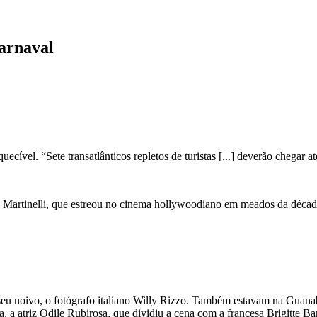
arnaval
ecível. “Sete transatlânticos repletos de turistas [...] deverão chegar 
 Elsa Martinelli, que estreou no cinema hollywoodiano em meados da dé
seu noivo, o fotógrafo italiano Willy Rizzo. Também estavam na Guanab
a, a atriz Odile Rubirosa, que dividiu a cena com a francesa Brigitte Ba