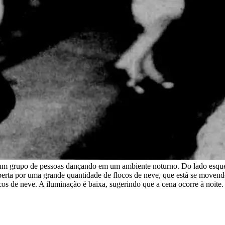
e um grupo de pessoas dançando em um ambiente noturno. Do lado esque
 coberta por uma grande quantidade de flocos de neve, que está se move
os de neve. A iluminação é baixa, sugerindo que a cena ocorre à noite.