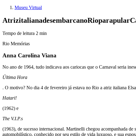
Museu Virtual
Atriz
italiana
desembarca
no
Rio
para
pular
C
Tempo de leitura
2
min
Rio Memórias
Anna Carolina Viana
No ano de 1964, tudo indicava aos cariocas que o Carnaval seria inesqu
Última Hora
. O motivo? No dia 4 de fevereiro já estava no Rio a atriz italiana
Hatari!
(1962) e
The V.I.P.s
(1963), de sucesso internacional. Martinelli chegou acompanhada de 
automobilístico, conhecido por seu estilo de vida luxuoso, e sua espos