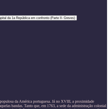
pital da 1a República em confronto (Parte II- Greves)
s populosa da América portuguesa. Já no XVIII, a proximidade
quelas bandas. Tanto que, em 1763, a sede da administração colonial