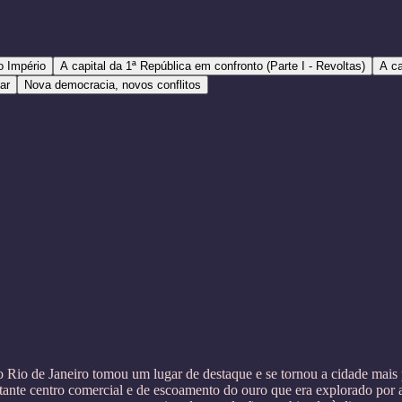
o Império
A capital da 1ª República em confronto (Parte I - Revoltas)
A ca
tar
Nova democracia, novos conflitos
o Rio de Janeiro tomou um lugar de destaque e se tornou a cidade mai
nte centro comercial e de escoamento do ouro que era explorado por a