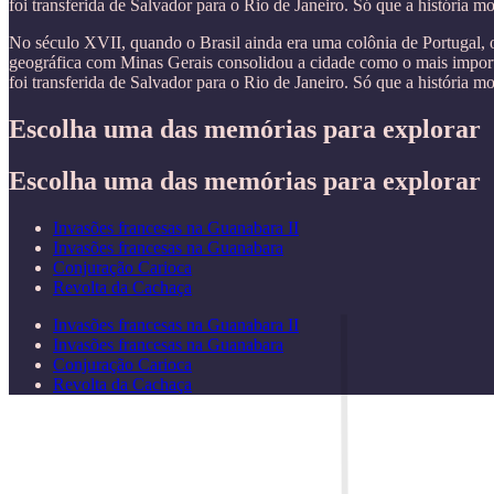
foi transferida de Salvador para o Rio de Janeiro. Só que a história
No século XVII, quando o Brasil ainda era uma colônia de Portugal, 
geográfica com Minas Gerais consolidou a cidade como o mais importa
foi transferida de Salvador para o Rio de Janeiro. Só que a história
Escolha uma das memórias para explorar
Escolha uma das memórias para explorar
Invasões francesas na Guanabara II
Invasões francesas na Guanabara
Conjuração Carioca
Revolta da Cachaça
Invasões francesas na Guanabara II
Invasões francesas na Guanabara
Conjuração Carioca
Revolta da Cachaça