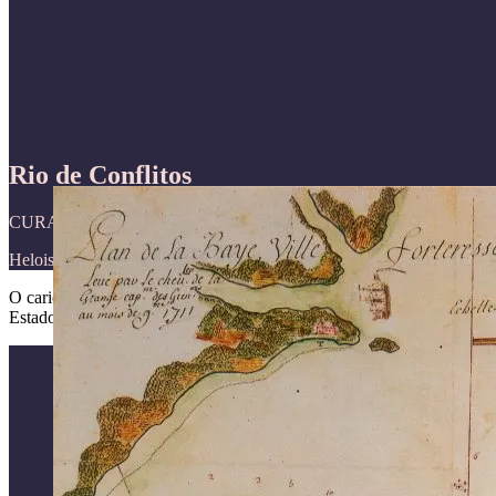
Rio de Conflitos
CURADORIA
Heloisa Murgel Starling
O carioca não é pacífico. A falácia desse mito se revela, ao navegarm
Estado, marchas, revoltas e motins desfilam diante dos nossos olhos, 