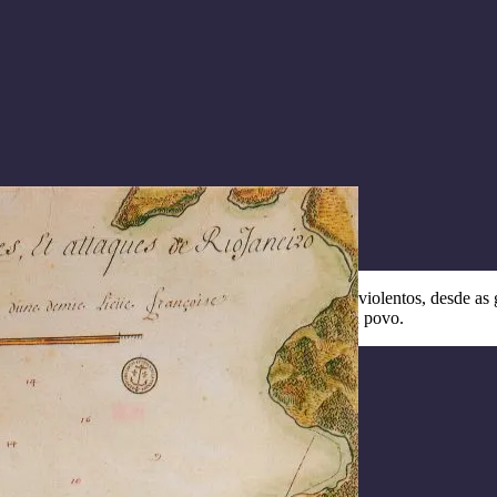
os pelas 75 "memórias" que narram acontecimentos violentos, desde as gu
construindo uma outra narrativa sobre a cidade e seu povo.