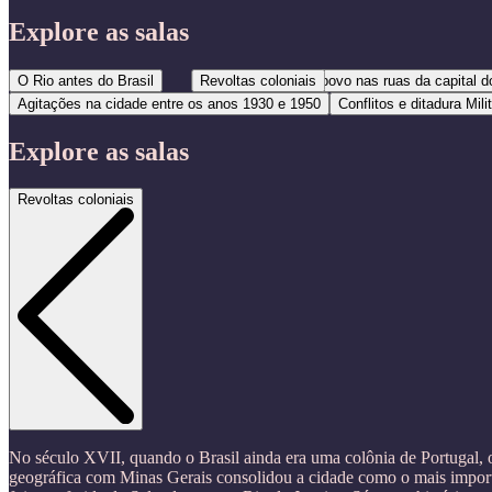
Explore as salas
O Rio antes do Brasil
Revoltas coloniais
O povo nas ruas da capital d
Agitações na cidade entre os anos 1930 e 1950
Conflitos e ditadura Mili
Explore as salas
Revoltas coloniais
No século XVII, quando o Brasil ainda era uma colônia de Portugal, 
geográfica com Minas Gerais consolidou a cidade como o mais importa