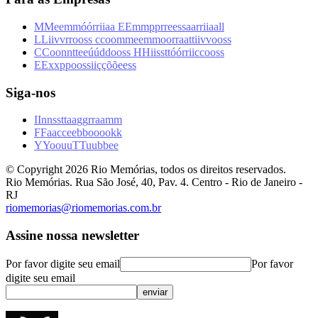
M
M
e
e
m
m
ó
ó
r
r
i
i
a
a
E
E
m
m
p
p
r
r
e
e
s
s
a
a
r
r
i
i
a
a
l
l
L
L
i
i
v
v
r
r
o
o
s
s
c
c
o
o
m
m
e
e
m
m
o
o
r
r
a
a
t
t
i
i
v
v
o
o
s
s
C
C
o
o
n
n
t
t
e
e
ú
ú
d
d
o
o
s
s
H
H
i
i
s
s
t
t
ó
ó
r
r
i
i
c
c
o
o
s
s
E
E
x
x
p
p
o
o
s
s
i
i
ç
ç
õ
õ
e
e
s
s
Siga-nos
I
I
n
n
s
s
t
t
a
a
g
g
r
r
a
a
m
m
F
F
a
a
c
c
e
e
b
b
o
o
o
o
k
k
Y
Y
o
o
u
u
T
T
u
u
b
b
e
e
© Copyright
2026
Rio Memórias, todos os direitos reservados.
Rio Memórias. Rua São José, 40, Pav. 4. Centro - Rio de Janeiro -
RJ
riomemorias@riomemorias.com.br
Assine nossa newsletter
Por favor digite seu email
Por favor
digite seu email
enviar