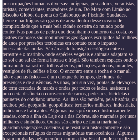
por ocupações humanas diversas: indígenas, pescadores, veranistas,
turistas, comerciantes, moradores de rua. Do Mate com Limão ao
Biscoito Globo, da ponta do Calabouço ao Piscinão, Saudades,
Leme e naufrágios são grãos de areia dentro desse oceano de
complexidade que a mais bela cidade costeira do mundo pode
conter. Nas pontas de pedra que desenham o contorno da costa, os
costões rochosos são monumentos geológicos esculpidos há milhões
de anos por pressões tectônicas em contato com o impacto
incessante das ondas. São áreas de transição ecológica entre o
terrestre e o marinho, onde espécies vegetais e animais adaptam-se
ao sol e ao sal de forma intensa e frágil. São também espaços onde o
humano deixa rastros: trilhas abertas, pichações, antenas, mirantes,
vestígios de fé, selfies e lixo. O encontro entre a rocha e o mar ali
não é apenas físico — é um choque de tempos, de ritmos, de
presenças e de ausências. As ilhas, por sua vez, pontas de elevações
de terra cercadas de marés e ondas por todos os lados, assistem a
uma certa distância o corre-corre de carros, pedestres, bicicletas e
patinetes do cotidiano urbano. As ilhas são também, pela história, ou
melhor, pela geografia, geopolíticas: territórios militares, industriais,
milicianos e traficantes. Algumas mais próximas e historicamente
usadas, como a ilha da Laje ou a das Cobras, são marcadas por usos
militares e simbólicos. Outras são abrigo de fauna marinha e
guardam vegetações costeiras que resistiram historicamente e são
excepcionais refúgios de rotas migratórias transoceânicas. Algumas
foram tombadas pela memória, como a ilha Fiscal, onde se realizou