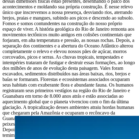
dessas dimensões físicas estão presentes, desenhando o palco dos
acontecimentos e moldando sua própria construção. É nesse relevo
único que inscrevemos a nossa presença, desviando rios, aterrando
brejos, praias e mangues, subindo aos picos e descendo ao subsolo.
Fomos e somos contundentes na construção do nosso próprio
espaço de viver. A história geológica do Rio de Janeiro remonta aos
movimentos tectônicos muito antigos em colisões continentais que
forjaram, em alta temperatura e pressão, as nossas rochas. Depois, a
separação dos continentes e a abertura do Oceano Atlântico alterou
completamente o relevo e elevou nossos pães de açúcar, morros
corcovados, picos e serras. As chuvas tropicais, tempestades e
intempéries trataram de fustigar e destruir essas formações, ao longo
dos milhões de anos de evolução desta paisagem. Vales foram
escavados, sedimentos distribuídos nas áreas baixas, rios, brejos e
baías se formaram. Florestas e ecossistemas associados ocuparam
seus habitats com exuberante flora e abundante fauna. Os humanos
registraram seus primeiros vestígios na região do Rio de Janeiro e
Guanabara em torno de 8.000 anos atrás e estão associadas ao
aquecimento global que o planeta vivenciou com o fim da última
glaciação. A tropicalização desses ambientes atraiu hordas humanas
que chegaram pela Amazônia e ocuparam o recôncavo da
Guanabara dada a sua abundância de recursos: mangues, brejos,
peixes, crustáceos, água doce de vários rios que chegavam na baía.
Depois desses povos pré-históricos vieram os tupinambás,
temiminós e demais nações indígenas que ocuparam nosso território.