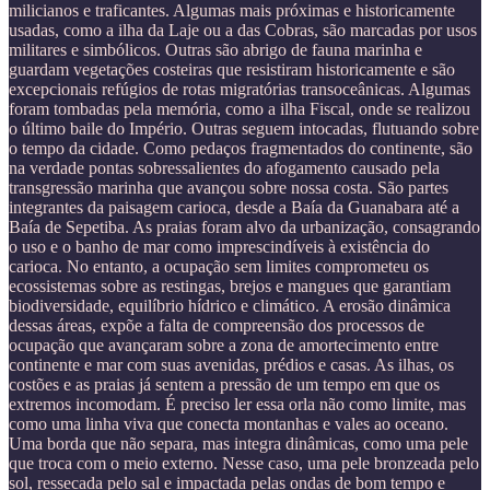
milicianos e traficantes. Algumas mais próximas e historicamente
usadas, como a ilha da Laje ou a das Cobras, são marcadas por usos
militares e simbólicos. Outras são abrigo de fauna marinha e
guardam vegetações costeiras que resistiram historicamente e são
excepcionais refúgios de rotas migratórias transoceânicas. Algumas
foram tombadas pela memória, como a ilha Fiscal, onde se realizou
o último baile do Império. Outras seguem intocadas, flutuando sobre
o tempo da cidade. Como pedaços fragmentados do continente, são
na verdade pontas sobressalientes do afogamento causado pela
transgressão marinha que avançou sobre nossa costa. São partes
integrantes da paisagem carioca, desde a Baía da Guanabara até a
Baía de Sepetiba. As praias foram alvo da urbanização, consagrando
o uso e o banho de mar como imprescindíveis à existência do
carioca. No entanto, a ocupação sem limites comprometeu os
ecossistemas sobre as restingas, brejos e mangues que garantiam
biodiversidade, equilíbrio hídrico e climático. A erosão dinâmica
dessas áreas, expõe a falta de compreensão dos processos de
ocupação que avançaram sobre a zona de amortecimento entre
continente e mar com suas avenidas, prédios e casas. As ilhas, os
costões e as praias já sentem a pressão de um tempo em que os
extremos incomodam. É preciso ler essa orla não como limite, mas
como uma linha viva que conecta montanhas e vales ao oceano.
Uma borda que não separa, mas integra dinâmicas, como uma pele
que troca com o meio externo. Nesse caso, uma pele bronzeada pelo
sol, ressecada pelo sal e impactada pelas ondas de bom tempo e