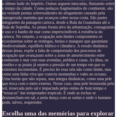
o último baile do Império. Outras seguem intocadas, flutuando sobre
o tempo da cidade. Como pedaços fragmentados do continente, são
na verdade pontas sobressalientes do afogamento causado pela
transgressão marinha que avançou sobre nossa costa. São partes
integrantes da paisagem carioca, desde a Baía da Guanabara até a
Baía de Sepetiba. As praias foram alvo da urbanização, consagrando
o uso e o banho de mar como imprescindíveis à existência do
carioca. No entanto, a ocupação sem limites comprometeu os
ecossistemas sobre as restingas, brejos e mangues que garantiam
biodiversidade, equilíbrio hídrico e climático. A erosão dinâmica
dessas áreas, expõe a falta de compreensão dos processos de
ocupação que avançaram sobre a zona de amortecimento entre
continente e mar com suas avenidas, prédios e casas. As ilhas, os
costões e as praias já sentem a pressão de um tempo em que os
extremos incomodam. É preciso ler essa orla não como limite, mas
como uma linha viva que conecta montanhas e vales ao oceano.
Uma borda que não separa, mas integra dinâmicas, como uma pele
que troca com o meio externo. Nesse caso, uma pele bronzeada pelo
sol, ressecada pelo sal e impactada pelas ondas de bom tempo e
“ressacas” das tempestades tropicais. É onde as rochas se
desmancham em sal, a areia dança com as ondas e onde o humano
pode, talvez, reaprender.
Escolha uma das memórias para explorar