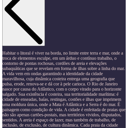
Habitar o litoral é viver na borda, no limite entre terra e mar, onde a
troca de elementos esculpe, em um árduo e contínuo trabalho, o
contorno de pontas rochosas, cordões de areia e elevações
subaquáticas que se revelam em forma de ilhas sobre a linha do mar.
A vida vem em ondas garantindo a identidade da cidade
maravilhosa, cuja dinâmica costeira entrega uma geografia que
pulsa, erode, renova-se e dá cor à pele carioca. O Rio de Janeiro
nasce por causa do Atlântico, com o corpo virado para o horizonte
salgado. Sua existência é costeira, sua territorialidade marítima: é
cidade de enseadas, baías, restingas, costões e ilhas que imprimem
uma moldura única, onde a Mata é Atlântica e a Serra é do mar. É
paisagem como condição de vida. A cidade é enfeitada de praias que
não são apenas cartões-postais, mas territórios vividos, disputados,
sentidos. A areia é espaço de lazer, mas também de trabalho, de
inclusão, de exclusão, de cultura dinâmica. Cada praia da cidade