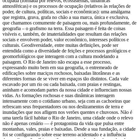
ocupada (formada por relevos, ecossistemas, dinâmicas
atmosféricas) e os processos de ocupação (relativos às relações de
poder, de cultura, políticas, sociais e econômicas): uma amálgama
que registra, grava, grafa no chão a sua marca, única e exclusiva,
que chamamos comumente de paisagem ou, mais profundamente, de
geografia – o grafismo na terra. Essa paisagem é feita de coisas
visíveis e, também, de imaterialidades que resultam das relações
sociais e envolvem poder, valor econômico, interesses políticos e
culturais. Geodiversidade, entre muitas definições, pode ser
entendida como a diversidade de feições e processos geológicos e
geomorfológicos que interagem com a cultura modelando a
paisagem. O Rio de Janeiro não escapa a esse processo,
expressando muito bem em sua geografia, o entremeado de
edificações sobre maciços rochosos, baixadas litorâneas e as
diferentes formas de se viver em espaços tão distintos. Cada vale
escavado por um rio ou cada baixada, com praias e restingas,
aninham e acomodam partes da nossa cidade e influenciam nossas
vidas. As formações rochosas e suas dinâmicas interagem
intensamente com o cotidiano urbano, seja com as cachoeiras que
refrescam seus frequentadores ou nos deslizamentos de terra e
inundações que nos afligem nos verões quentes e chuvosos. Não é
uma tarefa fácil habitar o Rio de Janeiro, uma cidade onde o relevo
não é apenas cenário — é protagonista da vida que pulsa entre
montanhas, vales, praias e baixadas. Desde a sua fundação, a cidade
foi se configurando sobre esse terreno acidentado e a influência