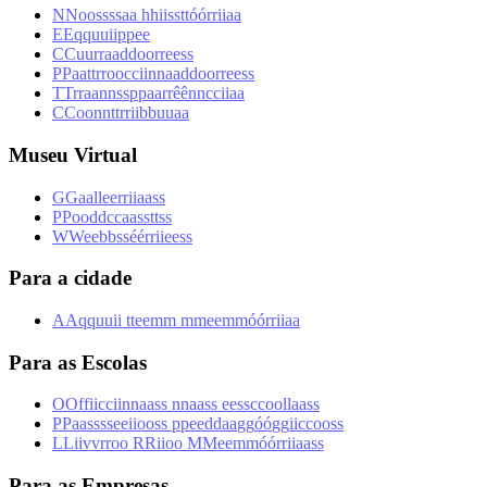
N
N
o
o
s
s
s
s
a
a
h
h
i
i
s
s
t
t
ó
ó
r
r
i
i
a
a
E
E
q
q
u
u
i
i
p
p
e
e
C
C
u
u
r
r
a
a
d
d
o
o
r
r
e
e
s
s
P
P
a
a
t
t
r
r
o
o
c
c
i
i
n
n
a
a
d
d
o
o
r
r
e
e
s
s
T
T
r
r
a
a
n
n
s
s
p
p
a
a
r
r
ê
ê
n
n
c
c
i
i
a
a
C
C
o
o
n
n
t
t
r
r
i
i
b
b
u
u
a
a
Museu Virtual
G
G
a
a
l
l
e
e
r
r
i
i
a
a
s
s
P
P
o
o
d
d
c
c
a
a
s
s
t
t
s
s
W
W
e
e
b
b
s
s
é
é
r
r
i
i
e
e
s
s
Para a cidade
A
A
q
q
u
u
i
i
t
t
e
e
m
m
m
m
e
e
m
m
ó
ó
r
r
i
i
a
a
Para as Escolas
O
O
f
f
i
i
c
c
i
i
n
n
a
a
s
s
n
n
a
a
s
s
e
e
s
s
c
c
o
o
l
l
a
a
s
s
P
P
a
a
s
s
s
s
e
e
i
i
o
o
s
s
p
p
e
e
d
d
a
a
g
g
ó
ó
g
g
i
i
c
c
o
o
s
s
L
L
i
i
v
v
r
r
o
o
R
R
i
i
o
o
M
M
e
e
m
m
ó
ó
r
r
i
i
a
a
s
s
Para as Empresas