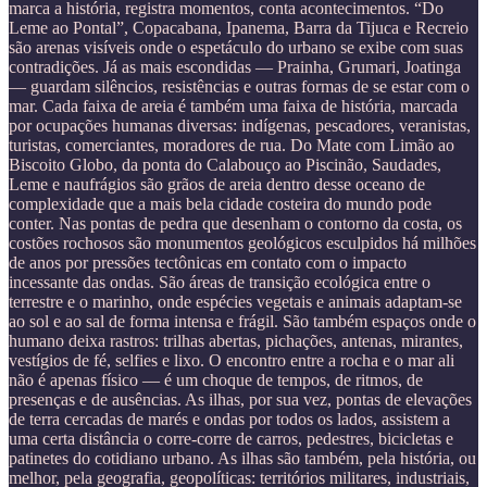
marca a história, registra momentos, conta acontecimentos. “Do
Leme ao Pontal”, Copacabana, Ipanema, Barra da Tijuca e Recreio
são arenas visíveis onde o espetáculo do urbano se exibe com suas
contradições. Já as mais escondidas — Prainha, Grumari, Joatinga
— guardam silêncios, resistências e outras formas de se estar com o
mar. Cada faixa de areia é também uma faixa de história, marcada
por ocupações humanas diversas: indígenas, pescadores, veranistas,
turistas, comerciantes, moradores de rua. Do Mate com Limão ao
Biscoito Globo, da ponta do Calabouço ao Piscinão, Saudades,
Leme e naufrágios são grãos de areia dentro desse oceano de
complexidade que a mais bela cidade costeira do mundo pode
conter. Nas pontas de pedra que desenham o contorno da costa, os
costões rochosos são monumentos geológicos esculpidos há milhões
de anos por pressões tectônicas em contato com o impacto
incessante das ondas. São áreas de transição ecológica entre o
terrestre e o marinho, onde espécies vegetais e animais adaptam-se
ao sol e ao sal de forma intensa e frágil. São também espaços onde o
humano deixa rastros: trilhas abertas, pichações, antenas, mirantes,
vestígios de fé, selfies e lixo. O encontro entre a rocha e o mar ali
não é apenas físico — é um choque de tempos, de ritmos, de
presenças e de ausências. As ilhas, por sua vez, pontas de elevações
de terra cercadas de marés e ondas por todos os lados, assistem a
uma certa distância o corre-corre de carros, pedestres, bicicletas e
patinetes do cotidiano urbano. As ilhas são também, pela história, ou
melhor, pela geografia, geopolíticas: territórios militares, industriais,