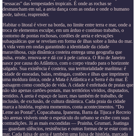
“ressacas” das tempestades tropicais. É onde as rochas se
desmancham em sal, a areia dança com as ondas e onde o humano
pode, talvez, reaprender.
Habitar o litoral é viver na borda, no limite entre terra e mar, onde a
troca de elementos esculpe, em um árduo e contínuo trabalho, o
contorno de pontas rochosas, cordões de areia e elevações
subaquáticas que se revelam em forma de ilhas sobre a linha do mar.
A vida vem em ondas garantindo a identidade da cidade
maravilhosa, cuja dinâmica costeira entrega uma geografia que
pulsa, erode, renova-se e dá cor à pele carioca. O Rio de Janeiro
nasce por causa do Atlântico, com o corpo virado para o horizonte
salgado. Sua existência é costeira, sua territorialidade marítima: é
cidade de enseadas, baías, restingas, costões e ilhas que imprimem
uma moldura única, onde a Mata é Atlântica e a Serra é do mar. É
paisagem como condição de vida. A cidade é enfeitada de praias que
não são apenas cartões-postais, mas territórios vividos, disputados,
sentidos. A areia é espaço de lazer, mas também de trabalho, de
inclusão, de exclusão, de cultura dinâmica. Cada praia da cidade
marca a história, registra momentos, conta acontecimentos. “Do
Leme ao Pontal”, Copacabana, Ipanema, Barra da Tijuca e Recreio
são arenas visíveis onde o espetáculo do urbano se exibe com suas
contradições. Já as mais escondidas — Prainha, Grumari, Joatinga
— guardam silêncios, resistências e outras formas de se estar com o
mar. Cada faixa de areia é também uma faixa de história, marcada