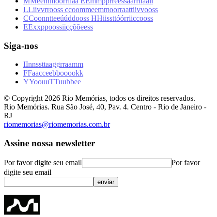
M
M
e
e
m
m
ó
ó
r
r
i
i
a
a
E
E
m
m
p
p
r
r
e
e
s
s
a
a
r
r
i
i
a
a
l
l
L
L
i
i
v
v
r
r
o
o
s
s
c
c
o
o
m
m
e
e
m
m
o
o
r
r
a
a
t
t
i
i
v
v
o
o
s
s
C
C
o
o
n
n
t
t
e
e
ú
ú
d
d
o
o
s
s
H
H
i
i
s
s
t
t
ó
ó
r
r
i
i
c
c
o
o
s
s
E
E
x
x
p
p
o
o
s
s
i
i
ç
ç
õ
õ
e
e
s
s
Siga-nos
I
I
n
n
s
s
t
t
a
a
g
g
r
r
a
a
m
m
F
F
a
a
c
c
e
e
b
b
o
o
o
o
k
k
Y
Y
o
o
u
u
T
T
u
u
b
b
e
e
© Copyright
2026
Rio Memórias, todos os direitos reservados.
Rio Memórias. Rua São José, 40, Pav. 4. Centro - Rio de Janeiro -
RJ
riomemorias@riomemorias.com.br
Assine nossa newsletter
Por favor digite seu email
Por favor
digite seu email
enviar