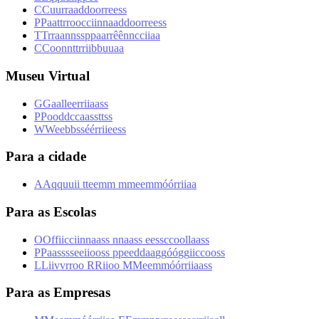
C
C
u
u
r
r
a
a
d
d
o
o
r
r
e
e
s
s
P
P
a
a
t
t
r
r
o
o
c
c
i
i
n
n
a
a
d
d
o
o
r
r
e
e
s
s
T
T
r
r
a
a
n
n
s
s
p
p
a
a
r
r
ê
ê
n
n
c
c
i
i
a
a
C
C
o
o
n
n
t
t
r
r
i
i
b
b
u
u
a
a
Museu Virtual
G
G
a
a
l
l
e
e
r
r
i
i
a
a
s
s
P
P
o
o
d
d
c
c
a
a
s
s
t
t
s
s
W
W
e
e
b
b
s
s
é
é
r
r
i
i
e
e
s
s
Para a cidade
A
A
q
q
u
u
i
i
t
t
e
e
m
m
m
m
e
e
m
m
ó
ó
r
r
i
i
a
a
Para as Escolas
O
O
f
f
i
i
c
c
i
i
n
n
a
a
s
s
n
n
a
a
s
s
e
e
s
s
c
c
o
o
l
l
a
a
s
s
P
P
a
a
s
s
s
s
e
e
i
i
o
o
s
s
p
p
e
e
d
d
a
a
g
g
ó
ó
g
g
i
i
c
c
o
o
s
s
L
L
i
i
v
v
r
r
o
o
R
R
i
i
o
o
M
M
e
e
m
m
ó
ó
r
r
i
i
a
a
s
s
Para as Empresas