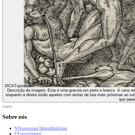
DICA
Tupis
Descrição da imagem:
Esta é uma gravura em preto e branco. A cena ret
enquanto à direita estão aqueles com armas de luta mais próximas ao solo
que parec
Sobre nós
N
N
o
o
s
s
s
s
a
a
h
h
i
i
s
s
t
t
ó
ó
r
r
i
i
a
a
E
E
q
q
u
u
i
i
p
p
e
e