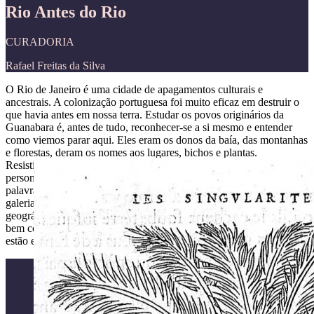
Rio Antes do Rio
CURADORIA
Rafael Freitas da Silva
O Rio de Janeiro é uma cidade de apagamentos culturais e
ancestrais. A colonização portuguesa foi muito eficaz em destruir o
que havia antes em nossa terra. Estudar os povos originários da
Guanabara é, antes de tudo, reconhecer-se a si mesmo e entender
como viemos parar aqui. Eles eram os donos da baía, das montanhas
e florestas, deram os nomes aos lugares, bichos e plantas.
Resistiram, batalharam e pereceram por essa terra. São a gênese da
personalidade brasileira, do nosso jeito de ser e viver. Falamos
palavras que vieram deles e eram estranhas ao português europeu. A
galeria O Rio antes do Rio apresenta fragmentos da ancestralidade
geográfica, histórica e cultural dos povos originários da Guanabara,
bem como seus territórios, saberes e reminiscências que até hoje
estão entre nós, cariocas.