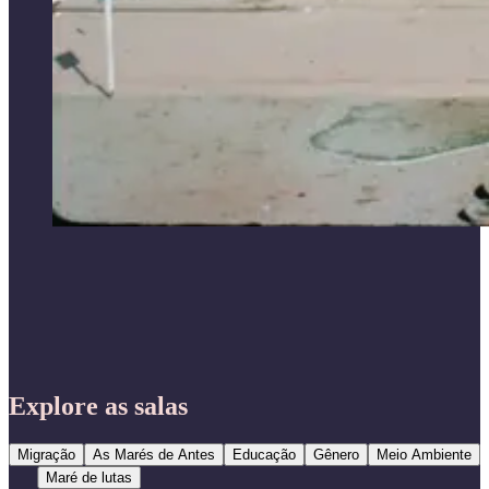
Explore as salas
Migração
As Marés de Antes
Educação
Gênero
Meio Ambiente
Maré de lutas