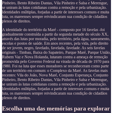
Pinheiro, Bento Ribeiro Dantas, Vila Pinheiro e Salsa e Merengue,
se uniram às lutas cotidianas contra a remoção e pela urbanização.
Identidades múltiplas, forjadas a partir de interesses comuns e muita
luta, os mareenses sempre reivindicaram sua condição de cidadãos
plenos de direitos.
A identidade do território da Maré - composto por 16 favelas -foi
gradualmente construída a partir da segunda metade do século XX,
através das lutas por moradia, pelo território, pela água, saneamento,
escolas e postos de saúde. Em anos recentes, pela vida, pelo direito
de ser jovem, negro, favelado, favelada, favelade. As seis favelas
originais - Timbau, Baixa do Sapateiro, Parque Maré, Parque União,
Rubem Vaz e Nova Holanda, lutaram contra a ameaça de remoção
promovida pelo Governo Federal na virada de década de 1970 para
1980. Foi na luta que esses moradores se reconheceram como parte
de um território em comum: o Complexo da Maré. As favelas mais
recentes: Vila do João, Nova Maré, Conjunto Esperança, Conjunto
Pinheiro, Bento Ribeiro Dantas, Vila Pinheiro e Salsa e Merengue,
se uniram às lutas cotidianas contra a remoção e pela urbanização.
Identidades múltiplas, forjadas a partir de interesses comuns e muita
luta, os mareenses sempre reivindicaram sua condição de cidadãos
plenos de direitos.
Escolha uma das memórias para explorar