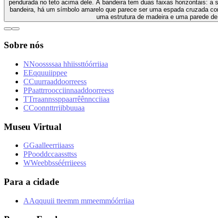
pendurada no teto acima dele. A bandeira tem duas faixas horizontais: a su
bandeira, há um símbolo amarelo que parece ser uma espada cruzada co
uma estrutura de madeira e uma parede de 
Sobre nós
N
N
o
o
s
s
s
s
a
a
h
h
i
i
s
s
t
t
ó
ó
r
r
i
i
a
a
E
E
q
q
u
u
i
i
p
p
e
e
C
C
u
u
r
r
a
a
d
d
o
o
r
r
e
e
s
s
P
P
a
a
t
t
r
r
o
o
c
c
i
i
n
n
a
a
d
d
o
o
r
r
e
e
s
s
T
T
r
r
a
a
n
n
s
s
p
p
a
a
r
r
ê
ê
n
n
c
c
i
i
a
a
C
C
o
o
n
n
t
t
r
r
i
i
b
b
u
u
a
a
Museu Virtual
G
G
a
a
l
l
e
e
r
r
i
i
a
a
s
s
P
P
o
o
d
d
c
c
a
a
s
s
t
t
s
s
W
W
e
e
b
b
s
s
é
é
r
r
i
i
e
e
s
s
Para a cidade
A
A
q
q
u
u
i
i
t
t
e
e
m
m
m
m
e
e
m
m
ó
ó
r
r
i
i
a
a