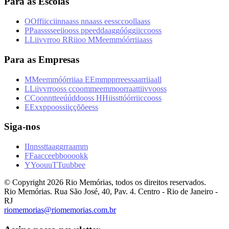
Para as Escolas
O
O
f
f
i
i
c
c
i
i
n
n
a
a
s
s
n
n
a
a
s
s
e
e
s
s
c
c
o
o
l
l
a
a
s
s
P
P
a
a
s
s
s
s
e
e
i
i
o
o
s
s
p
p
e
e
d
d
a
a
g
g
ó
ó
g
g
i
i
c
c
o
o
s
s
L
L
i
i
v
v
r
r
o
o
R
R
i
i
o
o
M
M
e
e
m
m
ó
ó
r
r
i
i
a
a
s
s
Para as Empresas
M
M
e
e
m
m
ó
ó
r
r
i
i
a
a
E
E
m
m
p
p
r
r
e
e
s
s
a
a
r
r
i
i
a
a
l
l
L
L
i
i
v
v
r
r
o
o
s
s
c
c
o
o
m
m
e
e
m
m
o
o
r
r
a
a
t
t
i
i
v
v
o
o
s
s
C
C
o
o
n
n
t
t
e
e
ú
ú
d
d
o
o
s
s
H
H
i
i
s
s
t
t
ó
ó
r
r
i
i
c
c
o
o
s
s
E
E
x
x
p
p
o
o
s
s
i
i
ç
ç
õ
õ
e
e
s
s
Siga-nos
I
I
n
n
s
s
t
t
a
a
g
g
r
r
a
a
m
m
F
F
a
a
c
c
e
e
b
b
o
o
o
o
k
k
Y
Y
o
o
u
u
T
T
u
u
b
b
e
e
© Copyright
2026
Rio Memórias, todos os direitos reservados.
Rio Memórias. Rua São José, 40, Pav. 4. Centro - Rio de Janeiro -
RJ
riomemorias@riomemorias.com.br