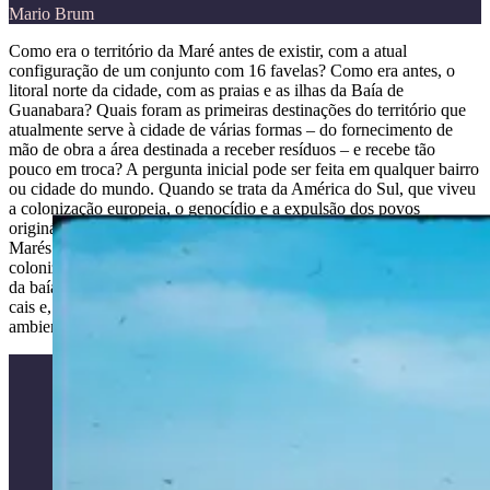
Mario Brum
Como era o território da Maré antes de existir, com a atual
configuração de um conjunto com 16 favelas? Como era antes, o
litoral norte da cidade, com as praias e as ilhas da Baía de
Guanabara? Quais foram as primeiras destinações do território que
atualmente serve à cidade de várias formas – do fornecimento de
mão de obra a área destinada a receber resíduos – e recebe tão
pouco em troca? A pergunta inicial pode ser feita em qualquer bairro
ou cidade do mundo. Quando se trata da América do Sul, que viveu
a colonização europeia, o genocídio e a expulsão dos povos
originários, ela adquire ainda mais relevância. A galeria Rio de
Marés aborda o Complexo da Maré desde os primeiros séculos de
colonização do Rio de Janeiro: a formação do território às margens
da baía e sua natureza exuberante, aldeias de pescadores, fazendas,
cais e, a partir do século XX, cada vez mais constantes, os danos
ambientais na região.