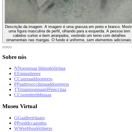
Descrição da imagem:
A imagem é uma gravura em preto e branco. Mostr
uma figura masculina de perfil, olhando para a esquerda. A pessoa tem
cabelos curtos e bem arranjados, vestindo um terno com detalhes
ornamentais nas mangas. O fundo é uniforme, sem elementos adicionais
Sobre nós
N
N
o
o
s
s
s
s
a
a
h
h
i
i
s
s
t
t
ó
ó
r
r
i
i
a
a
E
E
q
q
u
u
i
i
p
p
e
e
C
C
u
u
r
r
a
a
d
d
o
o
r
r
e
e
s
s
P
P
a
a
t
t
r
r
o
o
c
c
i
i
n
n
a
a
d
d
o
o
r
r
e
e
s
s
T
T
r
r
a
a
n
n
s
s
p
p
a
a
r
r
ê
ê
n
n
c
c
i
i
a
a
C
C
o
o
n
n
t
t
r
r
i
i
b
b
u
u
a
a
Museu Virtual
G
G
a
a
l
l
e
e
r
r
i
i
a
a
s
s
P
P
o
o
d
d
c
c
a
a
s
s
t
t
s
s
W
W
e
e
b
b
s
s
é
é
r
r
i
i
e
e
s
s