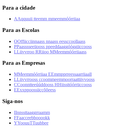
Para a cidade
A
A
q
q
u
u
i
i
t
t
e
e
m
m
m
m
e
e
m
m
ó
ó
r
r
i
i
a
a
Para as Escolas
O
O
f
f
i
i
c
c
i
i
n
n
a
a
s
s
n
n
a
a
s
s
e
e
s
s
c
c
o
o
l
l
a
a
s
s
P
P
a
a
s
s
s
s
e
e
i
i
o
o
s
s
p
p
e
e
d
d
a
a
g
g
ó
ó
g
g
i
i
c
c
o
o
s
s
L
L
i
i
v
v
r
r
o
o
R
R
i
i
o
o
M
M
e
e
m
m
ó
ó
r
r
i
i
a
a
s
s
Para as Empresas
M
M
e
e
m
m
ó
ó
r
r
i
i
a
a
E
E
m
m
p
p
r
r
e
e
s
s
a
a
r
r
i
i
a
a
l
l
L
L
i
i
v
v
r
r
o
o
s
s
c
c
o
o
m
m
e
e
m
m
o
o
r
r
a
a
t
t
i
i
v
v
o
o
s
s
C
C
o
o
n
n
t
t
e
e
ú
ú
d
d
o
o
s
s
H
H
i
i
s
s
t
t
ó
ó
r
r
i
i
c
c
o
o
s
s
E
E
x
x
p
p
o
o
s
s
i
i
ç
ç
õ
õ
e
e
s
s
Siga-nos
I
I
n
n
s
s
t
t
a
a
g
g
r
r
a
a
m
m
F
F
a
a
c
c
e
e
b
b
o
o
o
o
k
k
Y
Y
o
o
u
u
T
T
u
u
b
b
e
e