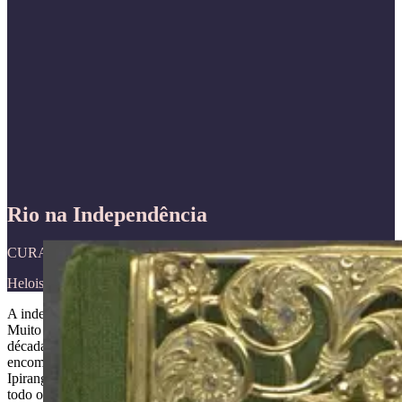
Rio na Independência
CURADORIA
Heloisa Murgel Starling
A independência do Brasil não cabe no 7 de setembro de 1822.
Muito menos na cena imaginada por Pedro Américo mais de seis
décadas depois, no conhecido painel Independência ou Morte,
encomendado para figurar com destaque no Monumento do
Ipiranga. Por mais que se tente, nenhuma data é capaz de encerrar
todo o processo da qual ela mesma faz parte. Ainda mais quando se