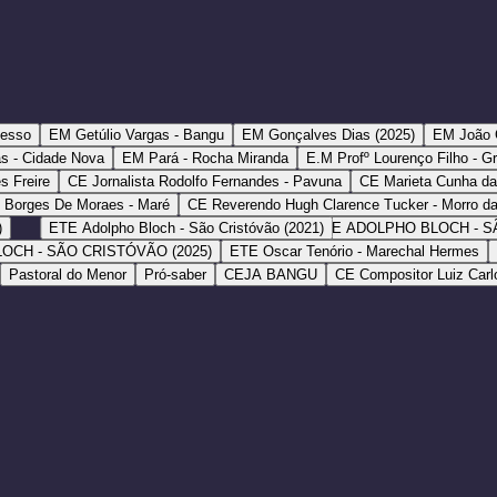
cesso
EM Getúlio Vargas - Bangu
EM Gonçalves Dias (2025)
EM João G
as - Cidade Nova
EM Pará - Rocha Miranda
E.M Profº Lourenço Filho - G
 Freire
CE Jornalista Rodolfo Fernandes - Pavuna
CE Marieta Cunha da 
 Borges De Moraes - Maré
CE Reverendo Hugh Clarence Tucker - Morro da
)
ETE Adolpho Bloch - São Cristóvão (2021)
ETE ADOLPHO BLOCH - S
OCH - SÃO CRISTÓVÃO (2025)
ETE Oscar Tenório - Marechal Hermes
Pastoral do Menor
Pró-saber
CEJA BANGU
CE Compositor Luiz Carlo