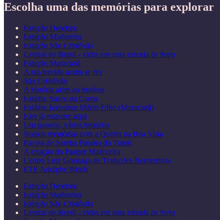
Escolha uma das memórias para explorar
Estação Deodoro
Estação Madureira
Estação São Cristóvão
Central do Brasil - vidas em uma estrada de ferro
Estação Maracanã
A tua torcida assim se fez
São Cristóvão
A história além da história
Estádio Vasco da Gama
Estádio Jornalista Mário Filho (Maracanã)
Eles já estavam aqui
Um passeio, várias histórias
Nossas memórias com a Quinta da Boa Vista
Escola de Samba Paraíso do Tuiuti
A criação do Parque Madureira
Centro Luiz Gonzaga de Tradições Nordestinas
ETE Adolpho Bloch
Estação Deodoro
Estação Madureira
Estação São Cristóvão
Central do Brasil - vidas em uma estrada de ferro