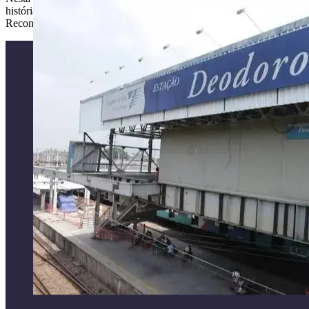
histórias. Que eventos marcaram suas vidas? Que memórias escutam de
Reconhecendo-se enquanto sujeitos históricos, revelam um outro Rio.