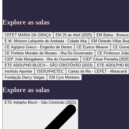
Explore as salas
CEFET MARIA DA GRAÇA
EM 25 de Abril (2025)
EM Bahia - Bonsu
E.M. Ministro Lafayette de Andrada - Cidade Alta
EM Orlando Villas Bo
CE Agripino Grieco - Engenho de Dentro
CE Eunice Weaver
CE Gomes
CE Prefeito Mendes de Moraes - Ilha Do Governador
CE Professor João
CIEP João Mangabeira - Ilha do Governador
CIEP César Pernetta (2025
ETE ADOLPHO BLOCH – SÃO CRISTÓVÃO (2023)
ETE ADOLPHO BL
Instituto Apontar
ISERJ/FAETEC
Cartas do Rio - CEFET - Maracanã
Fundação Darcy Vargas
EM Cyro Monteiro
Explore as salas
ETE Adolpho Bloch - São Cristóvão (2021)