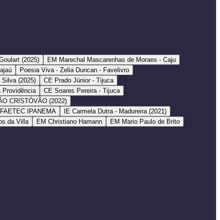
oulart (2025)
EM Marechal Mascarenhas de Moraes - Caju
rajaú
Poesia Viva - Zelia Duncan - Favelivro
Silva (2025)
CE Prado Júnior - Tijuca
 Providência
CE Soares Pereira - Tijuca
ÃO CRISTÓVÃO (2022)
FAETEC IPANEMA
IE Carmela Dutra - Madureira (2021)
s da Villa
EM Christiano Hamann
EM Mario Paulo de Brito