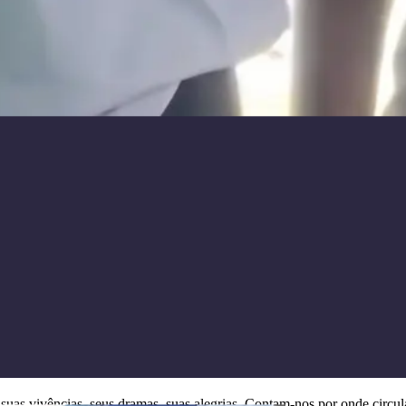
s, suas vivências, seus dramas, suas alegrias. Contam-nos por onde ci