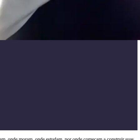
rculam, onde moram, onde estudam, por onde começam a construir suas