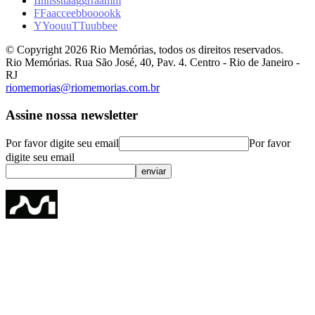
I
I
n
n
s
s
t
t
a
a
g
g
r
r
a
a
m
m
F
F
a
a
c
c
e
e
b
b
o
o
o
o
k
k
Y
Y
o
o
u
u
T
T
u
u
b
b
e
e
© Copyright
2026
Rio Memórias, todos os direitos reservados.
Rio Memórias. Rua São José, 40, Pav. 4. Centro - Rio de Janeiro -
RJ
riomemorias@riomemorias.com.br
Assine nossa newsletter
Por favor digite seu email
Por favor
digite seu email
enviar