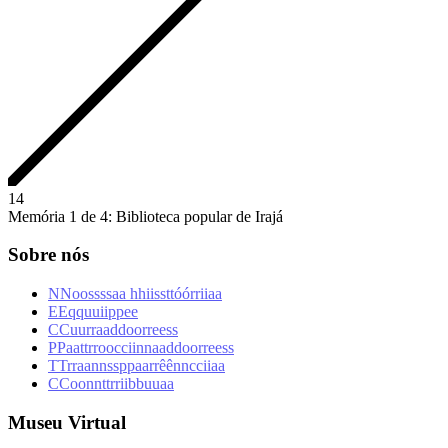
1
4
Memória 1 de 4: Biblioteca popular de Irajá
Sobre nós
N
N
o
o
s
s
s
s
a
a
h
h
i
i
s
s
t
t
ó
ó
r
r
i
i
a
a
E
E
q
q
u
u
i
i
p
p
e
e
C
C
u
u
r
r
a
a
d
d
o
o
r
r
e
e
s
s
P
P
a
a
t
t
r
r
o
o
c
c
i
i
n
n
a
a
d
d
o
o
r
r
e
e
s
s
T
T
r
r
a
a
n
n
s
s
p
p
a
a
r
r
ê
ê
n
n
c
c
i
i
a
a
C
C
o
o
n
n
t
t
r
r
i
i
b
b
u
u
a
a
Museu Virtual