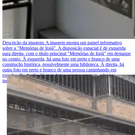
Descrição da imagem:
A imagem mostra um painel informativo
sobre a "Memórias de Irajá". A disposição espacial é de esquerda
para direita, com o título principal "Memórias de Irajá" em destaque
no centro. À esquerda, há uma foto em preto e branco de uma
construção histórica, possivelmente uma biblioteca. À direita, há
outra foto em preto e branco de uma pessoa caminhando em
escadas. No fundo, há mais fotos e textos em preto e branco,
incluindo citações e descrições sobre a biblioteca popular de Irajá.