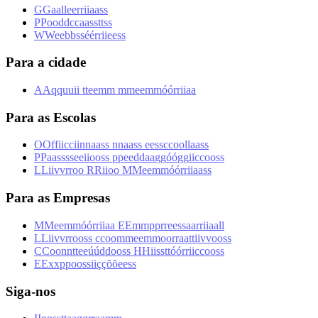
G
G
a
a
l
l
e
e
r
r
i
i
a
a
s
s
P
P
o
o
d
d
c
c
a
a
s
s
t
t
s
s
W
W
e
e
b
b
s
s
é
é
r
r
i
i
e
e
s
s
Para a cidade
A
A
q
q
u
u
i
i
t
t
e
e
m
m
m
m
e
e
m
m
ó
ó
r
r
i
i
a
a
Para as Escolas
O
O
f
f
i
i
c
c
i
i
n
n
a
a
s
s
n
n
a
a
s
s
e
e
s
s
c
c
o
o
l
l
a
a
s
s
P
P
a
a
s
s
s
s
e
e
i
i
o
o
s
s
p
p
e
e
d
d
a
a
g
g
ó
ó
g
g
i
i
c
c
o
o
s
s
L
L
i
i
v
v
r
r
o
o
R
R
i
i
o
o
M
M
e
e
m
m
ó
ó
r
r
i
i
a
a
s
s
Para as Empresas
M
M
e
e
m
m
ó
ó
r
r
i
i
a
a
E
E
m
m
p
p
r
r
e
e
s
s
a
a
r
r
i
i
a
a
l
l
L
L
i
i
v
v
r
r
o
o
s
s
c
c
o
o
m
m
e
e
m
m
o
o
r
r
a
a
t
t
i
i
v
v
o
o
s
s
C
C
o
o
n
n
t
t
e
e
ú
ú
d
d
o
o
s
s
H
H
i
i
s
s
t
t
ó
ó
r
r
i
i
c
c
o
o
s
s
E
E
x
x
p
p
o
o
s
s
i
i
ç
ç
õ
õ
e
e
s
s
Siga-nos