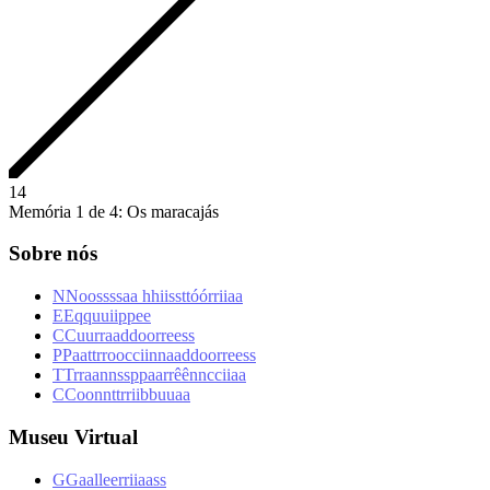
1
4
Memória 1 de 4: Os maracajás
Sobre nós
N
N
o
o
s
s
s
s
a
a
h
h
i
i
s
s
t
t
ó
ó
r
r
i
i
a
a
E
E
q
q
u
u
i
i
p
p
e
e
C
C
u
u
r
r
a
a
d
d
o
o
r
r
e
e
s
s
P
P
a
a
t
t
r
r
o
o
c
c
i
i
n
n
a
a
d
d
o
o
r
r
e
e
s
s
T
T
r
r
a
a
n
n
s
s
p
p
a
a
r
r
ê
ê
n
n
c
c
i
i
a
a
C
C
o
o
n
n
t
t
r
r
i
i
b
b
u
u
a
a
Museu Virtual
G
G
a
a
l
l
e
e
r
r
i
i
a
a
s
s