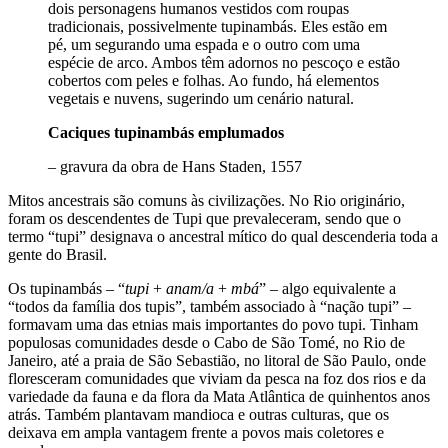
dois personagens humanos vestidos com roupas
tradicionais, possivelmente tupinambás. Eles estão em
pé, um segurando uma espada e o outro com uma
espécie de arco. Ambos têm adornos no pescoço e estão
cobertos com peles e folhas. Ao fundo, há elementos
vegetais e nuvens, sugerindo um cenário natural.
Caciques tupinambás emplumados
– gravura da obra de Hans Staden, 1557
Mitos ancestrais são comuns às civilizações. No Rio originário,
foram os descendentes de Tupi que prevaleceram, sendo que o
termo “tupi” designava o ancestral mítico do qual descenderia toda a
gente do Brasil.
Os tupinambás – “
tupi
+
anam/a
+
mbá
” – algo equivalente a
“todos da família dos tupis”, também associado à “nação tupi” –
formavam uma das etnias mais importantes do povo tupi. Tinham
populosas comunidades desde o Cabo de São Tomé, no Rio de
Janeiro, até a praia de São Sebastião, no litoral de São Paulo, onde
floresceram comunidades que viviam da pesca na foz dos rios e da
variedade da fauna e da flora da Mata Atlântica de quinhentos anos
atrás. Também plantavam mandioca e outras culturas, que os
deixava em ampla vantagem frente a povos mais coletores e