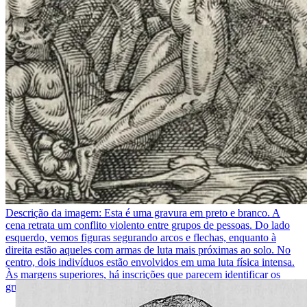
Descrição da imagem:
Esta é uma gravura em preto e branco. A
cena retrata um conflito violento entre grupos de pessoas. Do lado
esquerdo, vemos figuras segurando arcos e flechas, enquanto à
direita estão aqueles com armas de luta mais próximas ao solo. No
centro, dois indivíduos estão envolvidos em uma luta física intensa.
Às margens superiores, há inscrições que parecem identificar os
grupos envolvidos no conflito.