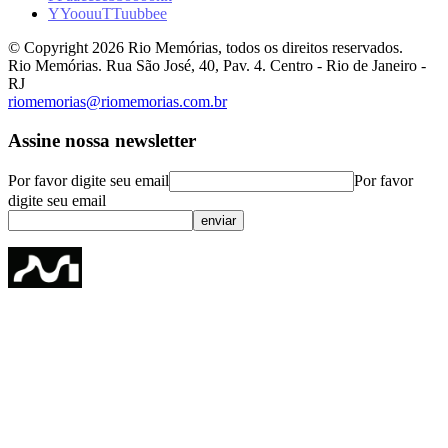
Y
Y
o
o
u
u
T
T
u
u
b
b
e
e
© Copyright
2026
Rio Memórias, todos os direitos reservados.
Rio Memórias. Rua São José, 40, Pav. 4. Centro - Rio de Janeiro -
RJ
riomemorias@riomemorias.com.br
Assine nossa newsletter
Por favor digite seu email
Por favor
digite seu email
enviar