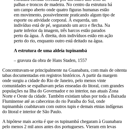
palhas e troncos de madeira. No centro da estrutura há
um campo aberto onde quatro figuras humanas estão
em movimento, possivelmente praticando algum tipo de
esporte ou atividade corporal. À esquerda, um
indivíduo está de pé, segurando um arco e flecha. Na
parte inferior da imagem, três barcos estão parados
perto da água. À direita, dois indivíduos estão em ação
perto do rio, enquanto outro está deitado na água.
A estrutura de uma aldeia tupinambá
– gravura da obra de Hans Staden, 1557
Concentravam-se principalmente na Guanabara, com mais de oitenta
tabas documentadas em registros históricos. A partir da margem
onde surgiu a cidade do Rio de Janeiro, pelo menos vinte
comunidades se espalhavam pelas enseadas do litoral, com grandes
populações na Ilha do Governador e no interior, nas atuais Zona
Norte e Oeste da cidade. Também existiam tabas por toda a Baixada
Fluminense até as cabeceiras do rio Paraíba do Sul, onde
tupinambás coabitavam com outros tupis e demais etnias indígenas
do litoral e interior de São Paulo.
A hipótese mais aceita é que os tupinambá chegaram à Guanabara
pelo menos 2 mil anos antes dos portugueses. Vieram em levas