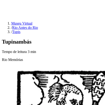
Museu Virtual
/
Rio Antes do Rio
/
Tupis
Tupinambás
Tempo de leitura
3
min
Rio Memórias