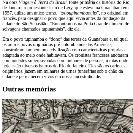
Na obra
Viagem à Terra do Brasil
, fonte primária da história do Rio
de Janeiro, o protestante Jean de Léry, que esteve na Guanabara em
1557, utiliza um único termo, “
tououpinambaoults
”, no original em
francês, para designar o povo que aqui vivia antes da fundação da
cidade de São Sebastião. “Encontramos na Praia Grande número de
selvagens chamados tupinambás”, diz ele.
Era o povo tupinambá o “dono” das terras da Guanabara e, tal qual
os outros povos originários pré-colombianos das Américas,
construíram também uma civilização com características próprias e
adaptada ao meio onde habitavam. Os cronistas franceses anotaram
comunidades superpovoadas com milhares de pessoas, muitas onde
hoje estão diversos bairros do Rio de Janeiro. Eles são os cariocas
originários, jazem em milhares de urnas funerárias sob o chão da
cidade e permanecem vivos em nossa ancestralidade.
Outras memórias