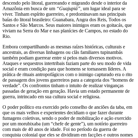
descendo pelo litoral, guerreando e migrando desde o interior da
Amazônia em busca de um
“Guajupiá”,
um lugar ideal para se
viver. Tinham espírito guerreiro, e predominavam nas principais
baías do litoral brasileiro: Guanabara, Angra dos Reis, Todos os
Santos e São Marcos. Seus maiores inimigos eram os goitacás, que
viviam na Serra do Mar e nas planícies de Campos, no estado do
Rio.
Embora compartilhando as mesmas raízes históricas, culturais e
ancestrais, as diversas linhagens ou clãs familiares tupinambás
também podiam guerrear entre si pelos mais diversos motivos.
Ataques e sequestros intertribais faziam parte do seu modo de vida
social e eram condição para que homens se tornassem líderes. A
prática de rituais antropofágicos com o inimigo capturado era o rito
de passagem dos jovens guerreiros para a categoria dos “homens de
verdade”. Os confrontos tinham o intuito de realizar vinganças
passadas de geração em geração. Havia um estado permanente de
guerra, intrincado em sua cultura social e religiosa.
O poder político era exercido pelo conselho de anciões da taba, em
que os mais velhos e experientes decidiam o que fazer durante
fumagens coletivas, sendo o poder de mobilização e ação exercido
por um morubixaba (um “chefe de gente”), um notório guerreiro
com mais de 40 anos de idade. Foi no período da guerra de
conquista colonial que eles se dividiram em facções e outros nomes