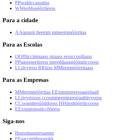
P
P
o
o
d
d
c
c
a
a
s
s
t
t
s
s
W
W
e
e
b
b
s
s
é
é
r
r
i
i
e
e
s
s
Para a cidade
A
A
q
q
u
u
i
i
t
t
e
e
m
m
m
m
e
e
m
m
ó
ó
r
r
i
i
a
a
Para as Escolas
O
O
f
f
i
i
c
c
i
i
n
n
a
a
s
s
n
n
a
a
s
s
e
e
s
s
c
c
o
o
l
l
a
a
s
s
P
P
a
a
s
s
s
s
e
e
i
i
o
o
s
s
p
p
e
e
d
d
a
a
g
g
ó
ó
g
g
i
i
c
c
o
o
s
s
L
L
i
i
v
v
r
r
o
o
R
R
i
i
o
o
M
M
e
e
m
m
ó
ó
r
r
i
i
a
a
s
s
Para as Empresas
M
M
e
e
m
m
ó
ó
r
r
i
i
a
a
E
E
m
m
p
p
r
r
e
e
s
s
a
a
r
r
i
i
a
a
l
l
L
L
i
i
v
v
r
r
o
o
s
s
c
c
o
o
m
m
e
e
m
m
o
o
r
r
a
a
t
t
i
i
v
v
o
o
s
s
C
C
o
o
n
n
t
t
e
e
ú
ú
d
d
o
o
s
s
H
H
i
i
s
s
t
t
ó
ó
r
r
i
i
c
c
o
o
s
s
E
E
x
x
p
p
o
o
s
s
i
i
ç
ç
õ
õ
e
e
s
s
Siga-nos
I
I
n
n
s
s
t
t
a
a
g
g
r
r
a
a
m
m
F
F
a
a
c
c
e
e
b
b
o
o
o
o
k
k