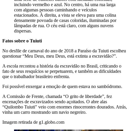
incluindo vermelho e azul. No centro, há uma rua larga
com algumas pessoas caminhando e veículos
estacionados. À direita, a vista se eleva para uma colina
densamente povoada de casas coloridas, iluminadas por
lâmpadas de rua. O céu está claro, com alguns nuvens
dispersas.
Fatos sobre o Tuiuti
No desfile de carnaval do ano de 2018 a Paraíso da Tuiuti escolheu
questionar “Meu Deus, meu Deus, está extinta a escravidão?”.
A escola recontou a história da escravidão no Brasil, criticando o
fato de seus resquícios se perpetuarem, e também as dificuldades
que o trabalhador brasileiro enfrenta.
Foi possível enxergar a emoção de quem estava no sambódromo.
A Comissão de Frente, chamada “
O g
rito de liberdade”, fez
encenações de escravizados sendo açoitados. O abre alas
“Quilombo Tuiuti" veio com enormes rinocerontes dourados. Atrás,
vinha um carro mostrando um navio negreiro.
Imagem retirada de g1.globo.com