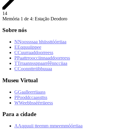
1
4
Memória 1 de 4: Estação Deodoro
Sobre nós
N
N
o
o
s
s
s
s
a
a
h
h
i
i
s
s
t
t
ó
ó
r
r
i
i
a
a
E
E
q
q
u
u
i
i
p
p
e
e
C
C
u
u
r
r
a
a
d
d
o
o
r
r
e
e
s
s
P
P
a
a
t
t
r
r
o
o
c
c
i
i
n
n
a
a
d
d
o
o
r
r
e
e
s
s
T
T
r
r
a
a
n
n
s
s
p
p
a
a
r
r
ê
ê
n
n
c
c
i
i
a
a
C
C
o
o
n
n
t
t
r
r
i
i
b
b
u
u
a
a
Museu Virtual
G
G
a
a
l
l
e
e
r
r
i
i
a
a
s
s
P
P
o
o
d
d
c
c
a
a
s
s
t
t
s
s
W
W
e
e
b
b
s
s
é
é
r
r
i
i
e
e
s
s
Para a cidade
A
A
q
q
u
u
i
i
t
t
e
e
m
m
m
m
e
e
m
m
ó
ó
r
r
i
i
a
a