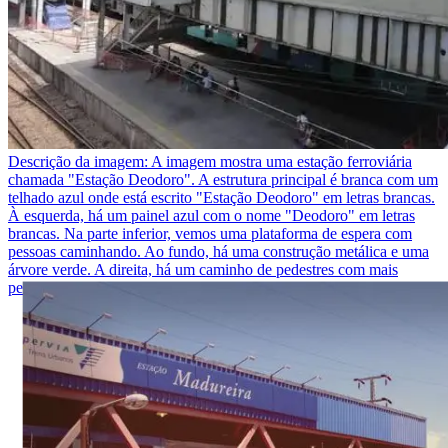
Descrição da imagem:
A imagem mostra uma estação ferroviária
chamada "Estação Deodoro". A estrutura principal é branca com um
telhado azul onde está escrito "Estação Deodoro" em letras brancas.
À esquerda, há um painel azul com o nome "Deodoro" em letras
brancas. Na parte inferior, vemos uma plataforma de espera com
pessoas caminhando. Ao fundo, há uma construção metálica e uma
árvore verde. A direita, há um caminho de pedestres com mais
pessoas caminhando.