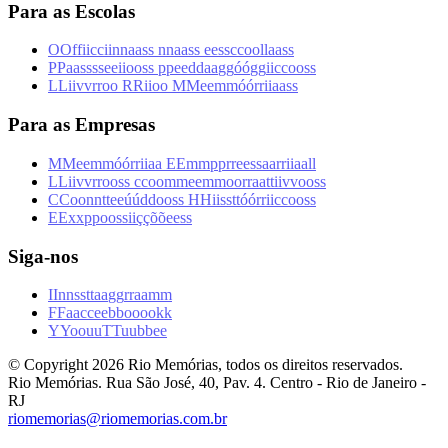
Para as Escolas
O
O
f
f
i
i
c
c
i
i
n
n
a
a
s
s
n
n
a
a
s
s
e
e
s
s
c
c
o
o
l
l
a
a
s
s
P
P
a
a
s
s
s
s
e
e
i
i
o
o
s
s
p
p
e
e
d
d
a
a
g
g
ó
ó
g
g
i
i
c
c
o
o
s
s
L
L
i
i
v
v
r
r
o
o
R
R
i
i
o
o
M
M
e
e
m
m
ó
ó
r
r
i
i
a
a
s
s
Para as Empresas
M
M
e
e
m
m
ó
ó
r
r
i
i
a
a
E
E
m
m
p
p
r
r
e
e
s
s
a
a
r
r
i
i
a
a
l
l
L
L
i
i
v
v
r
r
o
o
s
s
c
c
o
o
m
m
e
e
m
m
o
o
r
r
a
a
t
t
i
i
v
v
o
o
s
s
C
C
o
o
n
n
t
t
e
e
ú
ú
d
d
o
o
s
s
H
H
i
i
s
s
t
t
ó
ó
r
r
i
i
c
c
o
o
s
s
E
E
x
x
p
p
o
o
s
s
i
i
ç
ç
õ
õ
e
e
s
s
Siga-nos
I
I
n
n
s
s
t
t
a
a
g
g
r
r
a
a
m
m
F
F
a
a
c
c
e
e
b
b
o
o
o
o
k
k
Y
Y
o
o
u
u
T
T
u
u
b
b
e
e
© Copyright
2026
Rio Memórias, todos os direitos reservados.
Rio Memórias. Rua São José, 40, Pav. 4. Centro - Rio de Janeiro -
RJ
riomemorias@riomemorias.com.br