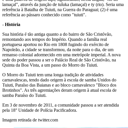
lamaçal", através da junção de tuîuka (lamaçal) e ty (rio). Seria uma
referência à Batalha de Tuiuti, na Guerra do Paraguai; (2) é uma
referência ao pássaro conhecido como "tuiuti".
-
História
Sua história é tão antiga quanto a do bairro de São Cristóvão,
remontando aos tempos do Império. Quando a família real
portuguesa aportou no Rio em 1808 fugindo do exército de
Napoleão, a cidade se transformou, da noite para o dia, de um
remanso colonial adormecido em uma metrópole imperial. A nova
sede do poder passou a ser o Palácio Real de São Cristóvão, na
Quinta da Boa Vista, a um passo do Morro do Tuiuti.
O Morro do Tuiuti tem uma longa tradição de atividades
carnavalescas, tendo dado origem à escola de samba Unidos do
Tuiuti, Paraíso das Baianas e ao bloco carnavalesco "Bloco dos
Brotinhos". As três agremiações deram origem à atual escola de
samba Paraíso do Tuiuti.
Em 3 de novembro de 2011, a comunidade passou a ser atendida
pela 18° Unidade de Polícia Pacificadora.
Imagem retirada de twitter.com