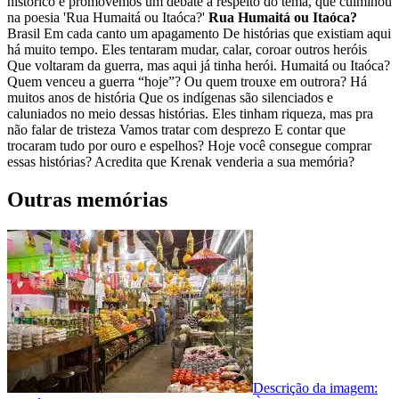
histórico e promovemos um debate a respeito do tema, que culminou
na poesia 'Rua Humaitá ou Itaóca?'
Rua Humaitá ou Itaóca?
Brasil
Em cada canto um apagamento
De histórias que existiam aqui
há muito tempo.
Eles tentaram mudar, calar, coroar outros heróis
Que voltaram da guerra, mas aqui já tinha herói.
Humaitá ou Itaóca?
Quem venceu a guerra “hoje”?
Ou quem trouxe em outrora?
Há
muitos anos de história
Que os indígenas são silenciados e
caluniados no meio dessas histórias.
Eles tinham riqueza, mas pra
não falar de tristeza
Vamos tratar com desprezo
E contar que
trocaram tudo por ouro e espelhos?
Hoje você consegue comprar
essas histórias?
Acredita que Krenak venderia a sua memória?
Outras memórias
Descrição da imagem: