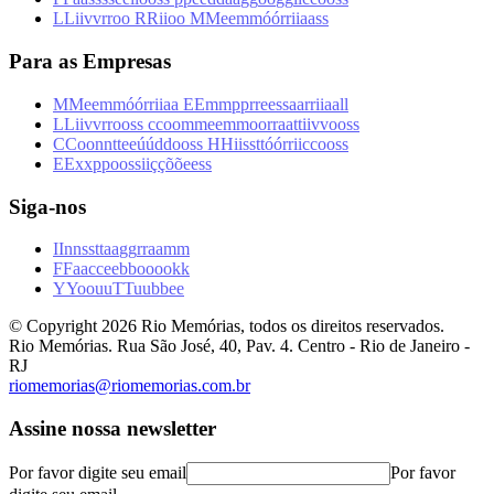
L
L
i
i
v
v
r
r
o
o
R
R
i
i
o
o
M
M
e
e
m
m
ó
ó
r
r
i
i
a
a
s
s
Para as Empresas
M
M
e
e
m
m
ó
ó
r
r
i
i
a
a
E
E
m
m
p
p
r
r
e
e
s
s
a
a
r
r
i
i
a
a
l
l
L
L
i
i
v
v
r
r
o
o
s
s
c
c
o
o
m
m
e
e
m
m
o
o
r
r
a
a
t
t
i
i
v
v
o
o
s
s
C
C
o
o
n
n
t
t
e
e
ú
ú
d
d
o
o
s
s
H
H
i
i
s
s
t
t
ó
ó
r
r
i
i
c
c
o
o
s
s
E
E
x
x
p
p
o
o
s
s
i
i
ç
ç
õ
õ
e
e
s
s
Siga-nos
I
I
n
n
s
s
t
t
a
a
g
g
r
r
a
a
m
m
F
F
a
a
c
c
e
e
b
b
o
o
o
o
k
k
Y
Y
o
o
u
u
T
T
u
u
b
b
e
e
© Copyright
2026
Rio Memórias, todos os direitos reservados.
Rio Memórias. Rua São José, 40, Pav. 4. Centro - Rio de Janeiro -
RJ
riomemorias@riomemorias.com.br
Assine nossa newsletter
Por favor digite seu email
Por favor