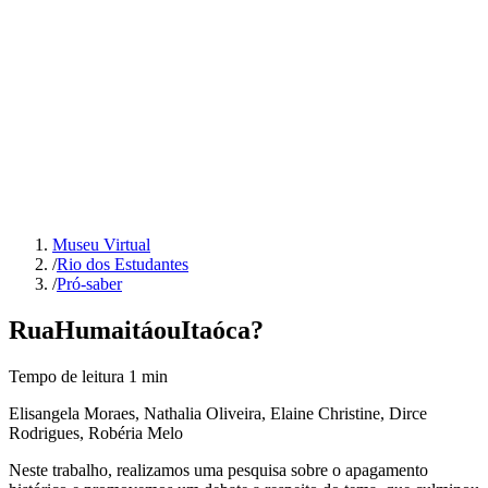
Museu Virtual
/
Rio dos Estudantes
/
Pró-saber
Rua
Humaitá
ou
Itaóca?
Tempo de leitura
1
min
Elisangela Moraes, Nathalia Oliveira, Elaine Christine, Dirce
Rodrigues, Robéria Melo
Neste trabalho, realizamos uma pesquisa sobre o apagamento