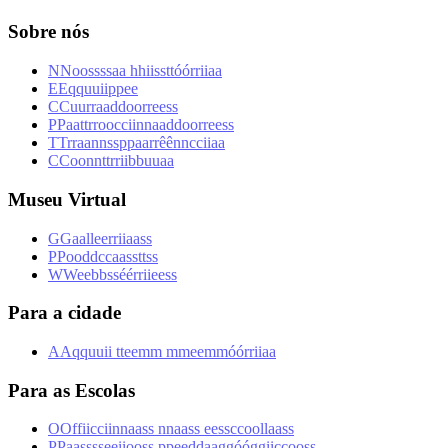
Sobre nós
N
N
o
o
s
s
s
s
a
a
h
h
i
i
s
s
t
t
ó
ó
r
r
i
i
a
a
E
E
q
q
u
u
i
i
p
p
e
e
C
C
u
u
r
r
a
a
d
d
o
o
r
r
e
e
s
s
P
P
a
a
t
t
r
r
o
o
c
c
i
i
n
n
a
a
d
d
o
o
r
r
e
e
s
s
T
T
r
r
a
a
n
n
s
s
p
p
a
a
r
r
ê
ê
n
n
c
c
i
i
a
a
C
C
o
o
n
n
t
t
r
r
i
i
b
b
u
u
a
a
Museu Virtual
G
G
a
a
l
l
e
e
r
r
i
i
a
a
s
s
P
P
o
o
d
d
c
c
a
a
s
s
t
t
s
s
W
W
e
e
b
b
s
s
é
é
r
r
i
i
e
e
s
s
Para a cidade
A
A
q
q
u
u
i
i
t
t
e
e
m
m
m
m
e
e
m
m
ó
ó
r
r
i
i
a
a
Para as Escolas
O
O
f
f
i
i
c
c
i
i
n
n
a
a
s
s
n
n
a
a
s
s
e
e
s
s
c
c
o
o
l
l
a
a
s
s
P
P
a
a
s
s
s
s
e
e
i
i
o
o
s
s
p
p
e
e
d
d
a
a
g
g
ó
ó
g
g
i
i
c
c
o
o
s
s