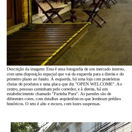
Descrição da imagem:
Esta é uma fotografia de um mercado interno,
com uma disposição espacial que vai da esquerda para a direita e do
primeiro plano ao fundo. À esquerda, há uma loja com prateleiras
cheias de produtos e uma placa que diz "OPEN WELCOME". Ao
centro, pessoas caminham pelo corredor, e à direita, há um
estabelecimento chamado "Farinha Pura". As paredes são de
diferentes cores, com detalhes arquitetônicos que lembram prédios
históricos. O teto é alto e escuro, com luzes suspensas.