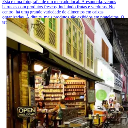
Esta é uma fotografia de um mercado local. À esquerda, vemos
barracas com produtos frescos, incluindo frutas e verduras. No
centro, há uma grande variedade de alimentos em caixas
organizadas. À direita, mais produtos são exibidos em prateleiras. O
teto está decorado com lâmpadas pendentes coloridas.