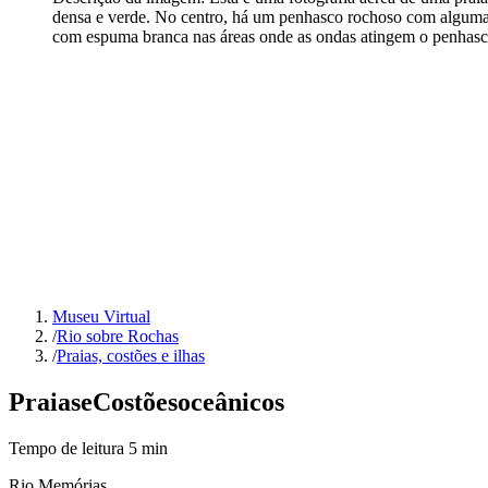
densa e verde. No centro, há um penhasco rochoso com algumas 
com espuma branca nas áreas onde as ondas atingem o penhasc
Museu Virtual
/
Rio sobre Rochas
/
Praias, costões e ilhas
Praias
e
Costões
oceânicos
Tempo de leitura
5
min
Rio Memórias