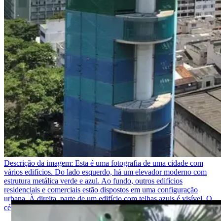
Descrição da imagem:
Esta é uma fotografia de uma cidade com
vários edifícios. Do lado esquerdo, há um elevador moderno com
estrutura metálica verde e azul. Ao fundo, outros edifícios
residenciais e comerciais estão dispostos em uma configuração
urbana. À direita, parte de um edifício com telhas azuis é visível. O
céu está claro e azul, e o mar pode ser visto no horizonte à esquerda.