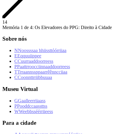
1
4
Memória 1 de 4: Os Elevadores do PPG: Direito à Cidade
Sobre nós
N
N
o
o
s
s
s
s
a
a
h
h
i
i
s
s
t
t
ó
ó
r
r
i
i
a
a
E
E
q
q
u
u
i
i
p
p
e
e
C
C
u
u
r
r
a
a
d
d
o
o
r
r
e
e
s
s
P
P
a
a
t
t
r
r
o
o
c
c
i
i
n
n
a
a
d
d
o
o
r
r
e
e
s
s
T
T
r
r
a
a
n
n
s
s
p
p
a
a
r
r
ê
ê
n
n
c
c
i
i
a
a
C
C
o
o
n
n
t
t
r
r
i
i
b
b
u
u
a
a
Museu Virtual
G
G
a
a
l
l
e
e
r
r
i
i
a
a
s
s
P
P
o
o
d
d
c
c
a
a
s
s
t
t
s
s
W
W
e
e
b
b
s
s
é
é
r
r
i
i
e
e
s
s
Para a cidade