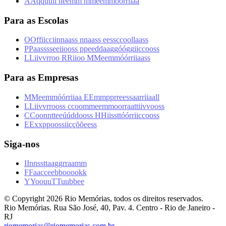
A
A
q
q
u
u
i
i
t
t
e
e
m
m
m
m
e
e
m
m
ó
ó
r
r
i
i
a
a
Para as Escolas
O
O
f
f
i
i
c
c
i
i
n
n
a
a
s
s
n
n
a
a
s
s
e
e
s
s
c
c
o
o
l
l
a
a
s
s
P
P
a
a
s
s
s
s
e
e
i
i
o
o
s
s
p
p
e
e
d
d
a
a
g
g
ó
ó
g
g
i
i
c
c
o
o
s
s
L
L
i
i
v
v
r
r
o
o
R
R
i
i
o
o
M
M
e
e
m
m
ó
ó
r
r
i
i
a
a
s
s
Para as Empresas
M
M
e
e
m
m
ó
ó
r
r
i
i
a
a
E
E
m
m
p
p
r
r
e
e
s
s
a
a
r
r
i
i
a
a
l
l
L
L
i
i
v
v
r
r
o
o
s
s
c
c
o
o
m
m
e
e
m
m
o
o
r
r
a
a
t
t
i
i
v
v
o
o
s
s
C
C
o
o
n
n
t
t
e
e
ú
ú
d
d
o
o
s
s
H
H
i
i
s
s
t
t
ó
ó
r
r
i
i
c
c
o
o
s
s
E
E
x
x
p
p
o
o
s
s
i
i
ç
ç
õ
õ
e
e
s
s
Siga-nos
I
I
n
n
s
s
t
t
a
a
g
g
r
r
a
a
m
m
F
F
a
a
c
c
e
e
b
b
o
o
o
o
k
k
Y
Y
o
o
u
u
T
T
u
u
b
b
e
e
© Copyright
2026
Rio Memórias, todos os direitos reservados.
Rio Memórias. Rua São José, 40, Pav. 4. Centro - Rio de Janeiro -
RJ
riomemorias@riomemorias.com.br