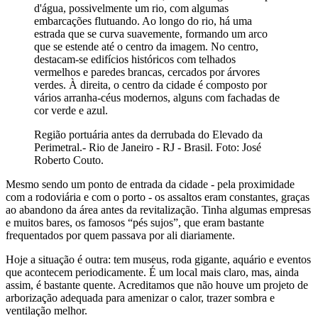
d'água, possivelmente um rio, com algumas
embarcações flutuando. Ao longo do rio, há uma
estrada que se curva suavemente, formando um arco
que se estende até o centro da imagem. No centro,
destacam-se edifícios históricos com telhados
vermelhos e paredes brancas, cercados por árvores
verdes. À direita, o centro da cidade é composto por
vários arranha-céus modernos, alguns com fachadas de
cor verde e azul.
Região portuária antes da derrubada do Elevado da
Perimetral.- Rio de Janeiro - RJ - Brasil. Foto: José
Roberto Couto.
Mesmo sendo um ponto de entrada da cidade - pela proximidade
com a rodoviária e com o porto - os assaltos eram constantes, graças
ao abandono da área antes da revitalização. Tinha algumas empresas
e muitos bares, os famosos “pés sujos”, que eram bastante
frequentados por quem passava por ali diariamente.
Hoje a situação é outra: tem museus, roda gigante, aquário e eventos
que acontecem periodicamente. É um local mais claro, mas, ainda
assim, é bastante quente. Acreditamos que não houve um projeto de
arborização adequada para amenizar o calor, trazer sombra e
ventilação melhor.