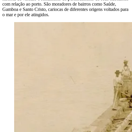
com relação ao porto. São moradores de bairros como Saúde,
Gamboa e Santo Cristo, cariocas de diferentes origens voltados para
o mar e por ele atingidos.