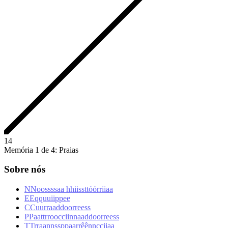
1
4
Memória 1 de 4: Praias
Sobre nós
N
N
o
o
s
s
s
s
a
a
h
h
i
i
s
s
t
t
ó
ó
r
r
i
i
a
a
E
E
q
q
u
u
i
i
p
p
e
e
C
C
u
u
r
r
a
a
d
d
o
o
r
r
e
e
s
s
P
P
a
a
t
t
r
r
o
o
c
c
i
i
n
n
a
a
d
d
o
o
r
r
e
e
s
s
T
T
r
r
a
a
n
n
s
s
p
p
a
a
r
r
ê
ê
n
n
c
c
i
i
a
a