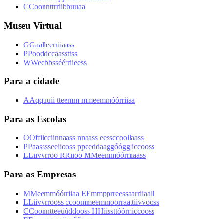
C
C
o
o
n
n
t
t
r
r
i
i
b
b
u
u
a
a
Museu Virtual
G
G
a
a
l
l
e
e
r
r
i
i
a
a
s
s
P
P
o
o
d
d
c
c
a
a
s
s
t
t
s
s
W
W
e
e
b
b
s
s
é
é
r
r
i
i
e
e
s
s
Para a cidade
A
A
q
q
u
u
i
i
t
t
e
e
m
m
m
m
e
e
m
m
ó
ó
r
r
i
i
a
a
Para as Escolas
O
O
f
f
i
i
c
c
i
i
n
n
a
a
s
s
n
n
a
a
s
s
e
e
s
s
c
c
o
o
l
l
a
a
s
s
P
P
a
a
s
s
s
s
e
e
i
i
o
o
s
s
p
p
e
e
d
d
a
a
g
g
ó
ó
g
g
i
i
c
c
o
o
s
s
L
L
i
i
v
v
r
r
o
o
R
R
i
i
o
o
M
M
e
e
m
m
ó
ó
r
r
i
i
a
a
s
s
Para as Empresas
M
M
e
e
m
m
ó
ó
r
r
i
i
a
a
E
E
m
m
p
p
r
r
e
e
s
s
a
a
r
r
i
i
a
a
l
l
L
L
i
i
v
v
r
r
o
o
s
s
c
c
o
o
m
m
e
e
m
m
o
o
r
r
a
a
t
t
i
i
v
v
o
o
s
s
C
C
o
o
n
n
t
t
e
e
ú
ú
d
d
o
o
s
s
H
H
i
i
s
s
t
t
ó
ó
r
r
i
i
c
c
o
o
s
s