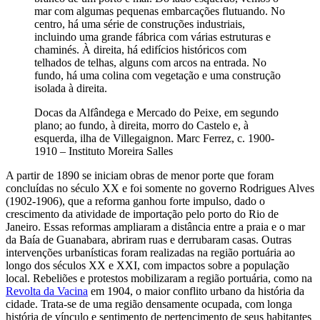
mar com algumas pequenas embarcações flutuando. No
centro, há uma série de construções industriais,
incluindo uma grande fábrica com várias estruturas e
chaminés. À direita, há edifícios históricos com
telhados de telhas, alguns com arcos na entrada. No
fundo, há uma colina com vegetação e uma construção
isolada à direita.
Docas da Alfândega e Mercado do Peixe, em segundo
plano; ao fundo, à direita, morro do Castelo e, à
esquerda, ilha de Villegaignon. Marc Ferrez, c. 1900-
1910 – Instituto Moreira Salles
A partir de 1890 se iniciam obras de menor porte que foram
concluídas no século XX e foi somente no governo Rodrigues Alves
(1902-1906), que a reforma ganhou forte impulso, dado o
crescimento da atividade de importação pelo porto do Rio de
Janeiro. Essas reformas ampliaram a distância entre a praia e o mar
da Baía de Guanabara, abriram ruas e derrubaram casas. Outras
intervenções urbanísticas foram realizadas na região portuária ao
longo dos séculos XX e XXI, com impactos sobre a população
local. Rebeliões e protestos mobilizaram a região portuária, como na
Revolta da Vacina
em 1904, o maior conflito urbano da história da
cidade. Trata-se de uma região densamente ocupada, com longa
história de vínculo e sentimento de pertencimento de seus habitantes