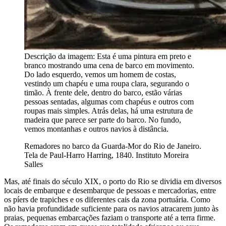
Descrição da imagem:
Esta é uma pintura em preto e
branco mostrando uma cena de barco em movimento.
Do lado esquerdo, vemos um homem de costas,
vestindo um chapéu e uma roupa clara, segurando o
timão. À frente dele, dentro do barco, estão várias
pessoas sentadas, algumas com chapéus e outros com
roupas mais simples. Atrás delas, há uma estrutura de
madeira que parece ser parte do barco. No fundo,
vemos montanhas e outros navios à distância.
Remadores no barco da Guarda-Mor do Rio de Janeiro.
Tela de Paul-Harro Harring, 1840. Instituto Moreira
Salles
Mas, até finais do século XIX, o porto do Rio se dividia em diversos
locais de embarque e desembarque de pessoas e mercadorias, entre
os píers de trapiches e os diferentes cais da zona portuária. Como
não havia profundidade suficiente para os navios atracarem junto às
praias, pequenas embarcações faziam o transporte até a terra firme.