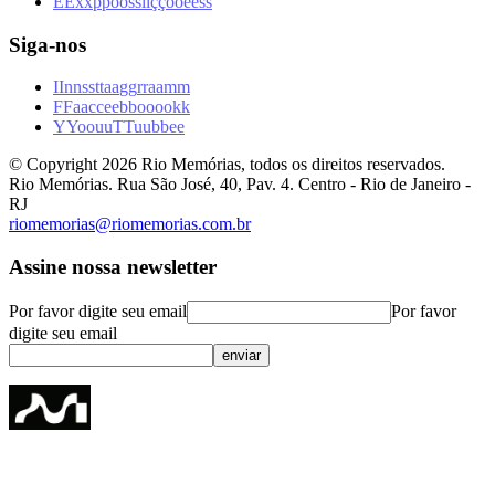
E
E
x
x
p
p
o
o
s
s
i
i
ç
ç
õ
õ
e
e
s
s
Siga-nos
I
I
n
n
s
s
t
t
a
a
g
g
r
r
a
a
m
m
F
F
a
a
c
c
e
e
b
b
o
o
o
o
k
k
Y
Y
o
o
u
u
T
T
u
u
b
b
e
e
© Copyright
2026
Rio Memórias, todos os direitos reservados.
Rio Memórias. Rua São José, 40, Pav. 4. Centro - Rio de Janeiro -
RJ
riomemorias@riomemorias.com.br
Assine nossa newsletter
Por favor digite seu email
Por favor
digite seu email
enviar