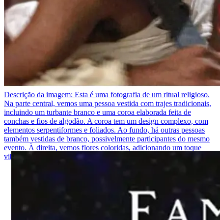
Descrição da imagem:
Esta é uma fotografia de um ritual religioso.
Na parte central, vemos uma pessoa vestida com trajes tradicionais,
incluindo um turbante branco e uma coroa elaborada feita de
conchas e fios de algodão. A coroa tem um design complexo, com
elementos serpentiformes e foliados. Ao fundo, há outras pessoas
também vestidas de branco, possivelmente participantes do mesmo
evento. À direita, vemos flores coloridas, adicionando um toque
vibrante à cena.