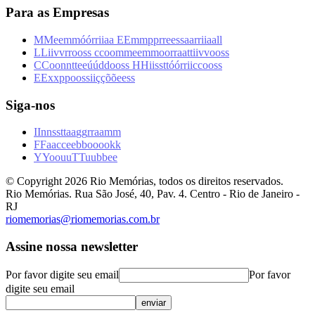
Para as Empresas
M
M
e
e
m
m
ó
ó
r
r
i
i
a
a
E
E
m
m
p
p
r
r
e
e
s
s
a
a
r
r
i
i
a
a
l
l
L
L
i
i
v
v
r
r
o
o
s
s
c
c
o
o
m
m
e
e
m
m
o
o
r
r
a
a
t
t
i
i
v
v
o
o
s
s
C
C
o
o
n
n
t
t
e
e
ú
ú
d
d
o
o
s
s
H
H
i
i
s
s
t
t
ó
ó
r
r
i
i
c
c
o
o
s
s
E
E
x
x
p
p
o
o
s
s
i
i
ç
ç
õ
õ
e
e
s
s
Siga-nos
I
I
n
n
s
s
t
t
a
a
g
g
r
r
a
a
m
m
F
F
a
a
c
c
e
e
b
b
o
o
o
o
k
k
Y
Y
o
o
u
u
T
T
u
u
b
b
e
e
© Copyright
2026
Rio Memórias, todos os direitos reservados.
Rio Memórias. Rua São José, 40, Pav. 4. Centro - Rio de Janeiro -
RJ
riomemorias@riomemorias.com.br
Assine nossa newsletter
Por favor digite seu email
Por favor
digite seu email
enviar