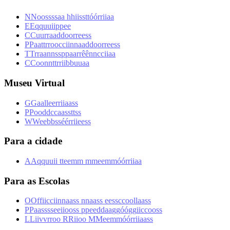
N
N
o
o
s
s
s
s
a
a
h
h
i
i
s
s
t
t
ó
ó
r
r
i
i
a
a
E
E
q
q
u
u
i
i
p
p
e
e
C
C
u
u
r
r
a
a
d
d
o
o
r
r
e
e
s
s
P
P
a
a
t
t
r
r
o
o
c
c
i
i
n
n
a
a
d
d
o
o
r
r
e
e
s
s
T
T
r
r
a
a
n
n
s
s
p
p
a
a
r
r
ê
ê
n
n
c
c
i
i
a
a
C
C
o
o
n
n
t
t
r
r
i
i
b
b
u
u
a
a
Museu Virtual
G
G
a
a
l
l
e
e
r
r
i
i
a
a
s
s
P
P
o
o
d
d
c
c
a
a
s
s
t
t
s
s
W
W
e
e
b
b
s
s
é
é
r
r
i
i
e
e
s
s
Para a cidade
A
A
q
q
u
u
i
i
t
t
e
e
m
m
m
m
e
e
m
m
ó
ó
r
r
i
i
a
a
Para as Escolas
O
O
f
f
i
i
c
c
i
i
n
n
a
a
s
s
n
n
a
a
s
s
e
e
s
s
c
c
o
o
l
l
a
a
s
s
P
P
a
a
s
s
s
s
e
e
i
i
o
o
s
s
p
p
e
e
d
d
a
a
g
g
ó
ó
g
g
i
i
c
c
o
o
s
s
L
L
i
i
v
v
r
r
o
o
R
R
i
i
o
o
M
M
e
e
m
m
ó
ó
r
r
i
i
a
a
s
s