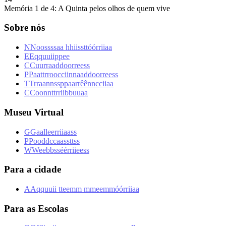
Memória 1 de 4: A Quinta pelos olhos de quem vive
Sobre nós
N
N
o
o
s
s
s
s
a
a
h
h
i
i
s
s
t
t
ó
ó
r
r
i
i
a
a
E
E
q
q
u
u
i
i
p
p
e
e
C
C
u
u
r
r
a
a
d
d
o
o
r
r
e
e
s
s
P
P
a
a
t
t
r
r
o
o
c
c
i
i
n
n
a
a
d
d
o
o
r
r
e
e
s
s
T
T
r
r
a
a
n
n
s
s
p
p
a
a
r
r
ê
ê
n
n
c
c
i
i
a
a
C
C
o
o
n
n
t
t
r
r
i
i
b
b
u
u
a
a
Museu Virtual
G
G
a
a
l
l
e
e
r
r
i
i
a
a
s
s
P
P
o
o
d
d
c
c
a
a
s
s
t
t
s
s
W
W
e
e
b
b
s
s
é
é
r
r
i
i
e
e
s
s
Para a cidade
A
A
q
q
u
u
i
i
t
t
e
e
m
m
m
m
e
e
m
m
ó
ó
r
r
i
i
a
a
Para as Escolas