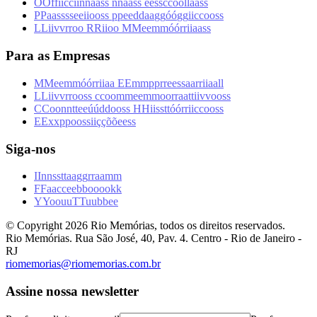
O
O
f
f
i
i
c
c
i
i
n
n
a
a
s
s
n
n
a
a
s
s
e
e
s
s
c
c
o
o
l
l
a
a
s
s
P
P
a
a
s
s
s
s
e
e
i
i
o
o
s
s
p
p
e
e
d
d
a
a
g
g
ó
ó
g
g
i
i
c
c
o
o
s
s
L
L
i
i
v
v
r
r
o
o
R
R
i
i
o
o
M
M
e
e
m
m
ó
ó
r
r
i
i
a
a
s
s
Para as Empresas
M
M
e
e
m
m
ó
ó
r
r
i
i
a
a
E
E
m
m
p
p
r
r
e
e
s
s
a
a
r
r
i
i
a
a
l
l
L
L
i
i
v
v
r
r
o
o
s
s
c
c
o
o
m
m
e
e
m
m
o
o
r
r
a
a
t
t
i
i
v
v
o
o
s
s
C
C
o
o
n
n
t
t
e
e
ú
ú
d
d
o
o
s
s
H
H
i
i
s
s
t
t
ó
ó
r
r
i
i
c
c
o
o
s
s
E
E
x
x
p
p
o
o
s
s
i
i
ç
ç
õ
õ
e
e
s
s
Siga-nos
I
I
n
n
s
s
t
t
a
a
g
g
r
r
a
a
m
m
F
F
a
a
c
c
e
e
b
b
o
o
o
o
k
k
Y
Y
o
o
u
u
T
T
u
u
b
b
e
e
© Copyright
2026
Rio Memórias, todos os direitos reservados.
Rio Memórias. Rua São José, 40, Pav. 4. Centro - Rio de Janeiro -
RJ
riomemorias@riomemorias.com.br
Assine nossa newsletter