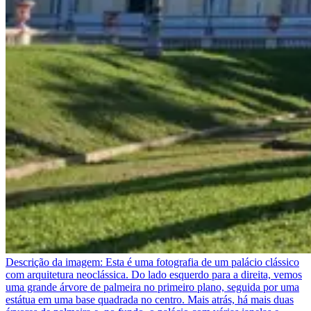
Descrição da imagem:
Esta é uma fotografia de um palácio clássico
com arquitetura neoclássica. Do lado esquerdo para a direita, vemos
uma grande árvore de palmeira no primeiro plano, seguida por uma
estátua em uma base quadrada no centro. Mais atrás, há mais duas