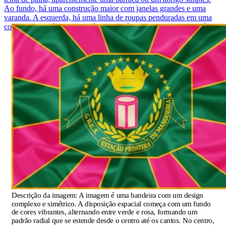
Ao fundo, há uma construção maior com janelas grandes e uma
varanda. A esquerda, há uma linha de roupas penduradas em uma
corda. O chão é de terra e há algumas árvores espalhadas pela área.
Descrição da imagem:
A imagem é uma bandeira com um design
complexo e simétrico. A disposição espacial começa com um fundo
de cores vibrantes, alternando entre verde e rosa, formando um
padrão radial que se estende desde o centro até os cantos. No centro,