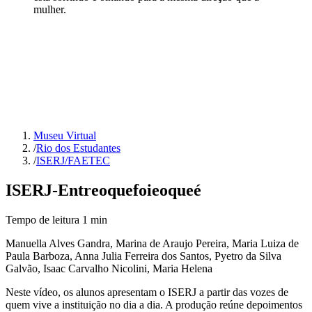
mulher.
Museu Virtual
/
Rio dos Estudantes
/
ISERJ/FAETEC
ISERJ
-
Entre
o
que
foi
e
o
que
é
Tempo de leitura
1
min
Manuella Alves Gandra, Marina de Araujo Pereira, Maria Luiza de
Paula Barboza, Anna Julia Ferreira dos Santos, Pyetro da Silva
Galvão, Isaac Carvalho Nicolini, Maria Helena
Neste vídeo, os alunos apresentam o ISERJ a partir das vozes de
quem vive a instituição no dia a dia. A produção reúne depoimentos