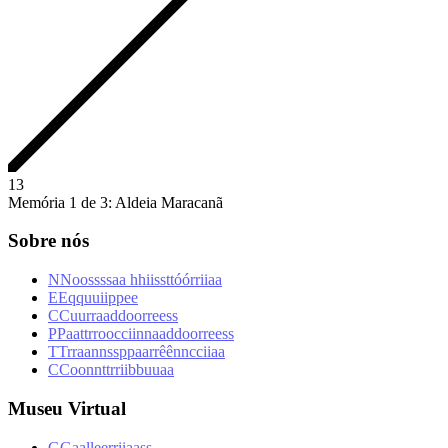
1
3
Memória 1 de 3: Aldeia Maracanã
Sobre nós
N
N
o
o
s
s
s
s
a
a
h
h
i
i
s
s
t
t
ó
ó
r
r
i
i
a
a
E
E
q
q
u
u
i
i
p
p
e
e
C
C
u
u
r
r
a
a
d
d
o
o
r
r
e
e
s
s
P
P
a
a
t
t
r
r
o
o
c
c
i
i
n
n
a
a
d
d
o
o
r
r
e
e
s
s
T
T
r
r
a
a
n
n
s
s
p
p
a
a
r
r
ê
ê
n
n
c
c
i
i
a
a
C
C
o
o
n
n
t
t
r
r
i
i
b
b
u
u
a
a
Museu Virtual
G
G
a
a
l
l
e
e
r
r
i
i
a
a
s
s