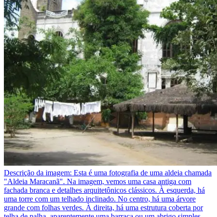
Descrição da imagem:
Esta é uma fotografia de uma aldeia chamada
"Aldeia Maracanã". Na imagem, vemos uma casa antiga com
fachada branca e detalhes arquitetônicos clássicos. À esquerda, há
uma torre com um telhado inclinado. No centro, há uma árvore
grande com folhas verdes. À direita, há uma estrutura coberta por
telha de palha, aparentemente uma barraca ou um abrigo simples.