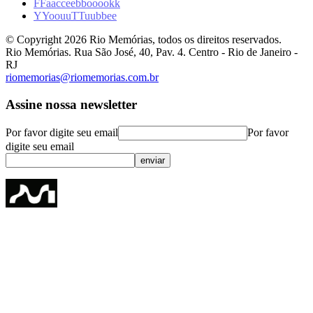
F
F
a
a
c
c
e
e
b
b
o
o
o
o
k
k
Y
Y
o
o
u
u
T
T
u
u
b
b
e
e
© Copyright
2026
Rio Memórias, todos os direitos reservados.
Rio Memórias. Rua São José, 40, Pav. 4. Centro - Rio de Janeiro -
RJ
riomemorias@riomemorias.com.br
Assine nossa newsletter
Por favor digite seu email
Por favor
digite seu email
enviar