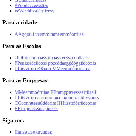
P
P
o
o
d
d
c
c
a
a
s
s
t
t
s
s
W
W
e
e
b
b
s
s
é
é
r
r
i
i
e
e
s
s
Para a cidade
A
A
q
q
u
u
i
i
t
t
e
e
m
m
m
m
e
e
m
m
ó
ó
r
r
i
i
a
a
Para as Escolas
O
O
f
f
i
i
c
c
i
i
n
n
a
a
s
s
n
n
a
a
s
s
e
e
s
s
c
c
o
o
l
l
a
a
s
s
P
P
a
a
s
s
s
s
e
e
i
i
o
o
s
s
p
p
e
e
d
d
a
a
g
g
ó
ó
g
g
i
i
c
c
o
o
s
s
L
L
i
i
v
v
r
r
o
o
R
R
i
i
o
o
M
M
e
e
m
m
ó
ó
r
r
i
i
a
a
s
s
Para as Empresas
M
M
e
e
m
m
ó
ó
r
r
i
i
a
a
E
E
m
m
p
p
r
r
e
e
s
s
a
a
r
r
i
i
a
a
l
l
L
L
i
i
v
v
r
r
o
o
s
s
c
c
o
o
m
m
e
e
m
m
o
o
r
r
a
a
t
t
i
i
v
v
o
o
s
s
C
C
o
o
n
n
t
t
e
e
ú
ú
d
d
o
o
s
s
H
H
i
i
s
s
t
t
ó
ó
r
r
i
i
c
c
o
o
s
s
E
E
x
x
p
p
o
o
s
s
i
i
ç
ç
õ
õ
e
e
s
s
Siga-nos
I
I
n
n
s
s
t
t
a
a
g
g
r
r
a
a
m
m