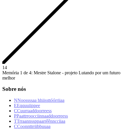
1
4
Memória 1 de 4: Mestre Stalone - projeto Lutando por um futuro
melhor
Sobre nós
N
N
o
o
s
s
s
s
a
a
h
h
i
i
s
s
t
t
ó
ó
r
r
i
i
a
a
E
E
q
q
u
u
i
i
p
p
e
e
C
C
u
u
r
r
a
a
d
d
o
o
r
r
e
e
s
s
P
P
a
a
t
t
r
r
o
o
c
c
i
i
n
n
a
a
d
d
o
o
r
r
e
e
s
s
T
T
r
r
a
a
n
n
s
s
p
p
a
a
r
r
ê
ê
n
n
c
c
i
i
a
a
C
C
o
o
n
n
t
t
r
r
i
i
b
b
u
u
a
a