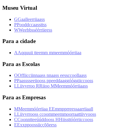
Museu Virtual
G
G
a
a
l
l
e
e
r
r
i
i
a
a
s
s
P
P
o
o
d
d
c
c
a
a
s
s
t
t
s
s
W
W
e
e
b
b
s
s
é
é
r
r
i
i
e
e
s
s
Para a cidade
A
A
q
q
u
u
i
i
t
t
e
e
m
m
m
m
e
e
m
m
ó
ó
r
r
i
i
a
a
Para as Escolas
O
O
f
f
i
i
c
c
i
i
n
n
a
a
s
s
n
n
a
a
s
s
e
e
s
s
c
c
o
o
l
l
a
a
s
s
P
P
a
a
s
s
s
s
e
e
i
i
o
o
s
s
p
p
e
e
d
d
a
a
g
g
ó
ó
g
g
i
i
c
c
o
o
s
s
L
L
i
i
v
v
r
r
o
o
R
R
i
i
o
o
M
M
e
e
m
m
ó
ó
r
r
i
i
a
a
s
s
Para as Empresas
M
M
e
e
m
m
ó
ó
r
r
i
i
a
a
E
E
m
m
p
p
r
r
e
e
s
s
a
a
r
r
i
i
a
a
l
l
L
L
i
i
v
v
r
r
o
o
s
s
c
c
o
o
m
m
e
e
m
m
o
o
r
r
a
a
t
t
i
i
v
v
o
o
s
s
C
C
o
o
n
n
t
t
e
e
ú
ú
d
d
o
o
s
s
H
H
i
i
s
s
t
t
ó
ó
r
r
i
i
c
c
o
o
s
s
E
E
x
x
p
p
o
o
s
s
i
i
ç
ç
õ
õ
e
e
s
s