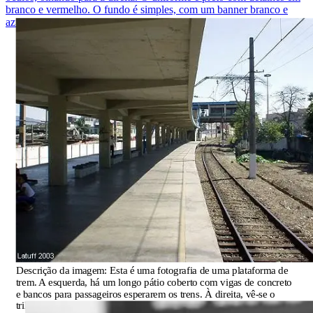
branco e vermelho. O fundo é simples, com um banner branco e
azul ao fundo, contendo o logotipo do FKSC.
Descrição da imagem:
Esta é uma fotografia de uma plataforma de
trem. A esquerda, há um longo pátio coberto com vigas de concreto
e bancos para passageiros esperarem os trens. À direita, vê-se o
trilho ferroviário, com fios elétricos suspensos acima. No fundo, há