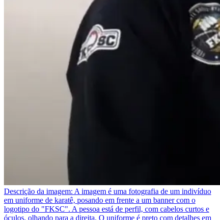
Descrição da imagem:
A imagem é uma fotografia de um indivíduo
em uniforme de karatê, posando em frente a um banner com o
logotipo do "FKSC". A pessoa está de perfil, com cabelos curtos e
óculos, olhando para a direita. O uniforme é preto com detalhes em