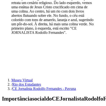
retrata um cenário religioso. Do lado esquerdo, vemos
uma estátua de Jesus Cristo crucificado em cima de
uma colina. Ao centro, há um rio com dois livros
abertos flutuando sobre ele. No fundo, o céu está
colorido com tons de amarelo, laranja e azul, sugerindo
um pôr-do-sol. À direita, há mais uma colina verde. No
primeiro plano, à esquerda, está escrito "CE
JORNALISTA Rodolfo Fernandes".
Museu Virtual
/
Rio dos Estudantes
/
CE Jornalista Rodolfo Fernandes - Pavuna
Importância
social
do
CE
Jornalista
Rodolfo
F