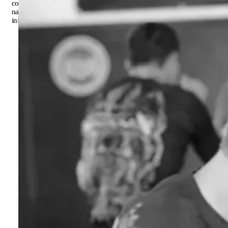
construções e árvores, sob um céu claro. A imagem está em cores
naturais, sem textos visíveis além do nome "Latuff 2003" na esquina
inferior esquerda.