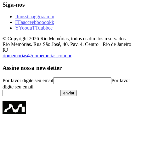
Siga-nos
I
I
n
n
s
s
t
t
a
a
g
g
r
r
a
a
m
m
F
F
a
a
c
c
e
e
b
b
o
o
o
o
k
k
Y
Y
o
o
u
u
T
T
u
u
b
b
e
e
© Copyright
2026
Rio Memórias, todos os direitos reservados.
Rio Memórias. Rua São José, 40, Pav. 4. Centro - Rio de Janeiro -
RJ
riomemorias@riomemorias.com.br
Assine nossa newsletter
Por favor digite seu email
Por favor
digite seu email
enviar