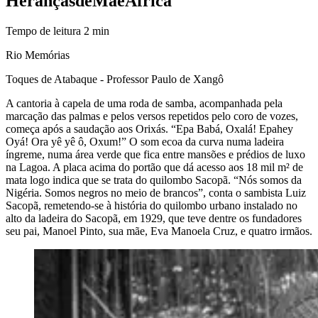
Heranças
de
Mãe
África
Tempo de leitura
2
min
Rio Memórias
Toques de Atabaque - Professor Paulo de Xangô
A cantoria à capela de uma roda de samba, acompanhada pela
marcação das palmas e pelos versos repetidos pelo coro de vozes,
começa após a saudação aos Orixás. “Epa Babá, Oxalá! Epahey
Oyá! Ora yê yê ô, Oxum!” O som ecoa da curva numa ladeira
íngreme, numa área verde que fica entre mansões e prédios de luxo
na Lagoa. A placa acima do portão que dá acesso aos 18 mil m² de
mata logo indica que se trata do quilombo Sacopã. “Nós somos da
Nigéria. Somos negros no meio de brancos”, conta o sambista Luiz
Sacopã, remetendo-se à história do quilombo urbano instalado no
alto da ladeira do Sacopã, em 1929, que teve dentre os fundadores
seu pai, Manoel Pinto, sua mãe, Eva Manoela Cruz, e quatro irmãos.