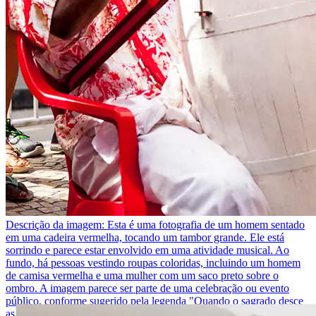
Descrição da imagem:
Esta é uma fotografia de um homem sentado
em uma cadeira vermelha, tocando um tambor grande. Ele está
sorrindo e parece estar envolvido em uma atividade musical. Ao
fundo, há pessoas vestindo roupas coloridas, incluindo um homem
de camisa vermelha e uma mulher com um saco preto sobre o
ombro. A imagem parece ser parte de uma celebração ou evento
público, conforme sugerido pela legenda "Quando o sagrado desce
as ruas".