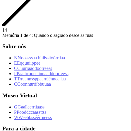
1
4
Memória 1 de 4: Quando o sagrado desce as ruas
Sobre nós
N
N
o
o
s
s
s
s
a
a
h
h
i
i
s
s
t
t
ó
ó
r
r
i
i
a
a
E
E
q
q
u
u
i
i
p
p
e
e
C
C
u
u
r
r
a
a
d
d
o
o
r
r
e
e
s
s
P
P
a
a
t
t
r
r
o
o
c
c
i
i
n
n
a
a
d
d
o
o
r
r
e
e
s
s
T
T
r
r
a
a
n
n
s
s
p
p
a
a
r
r
ê
ê
n
n
c
c
i
i
a
a
C
C
o
o
n
n
t
t
r
r
i
i
b
b
u
u
a
a
Museu Virtual
G
G
a
a
l
l
e
e
r
r
i
i
a
a
s
s
P
P
o
o
d
d
c
c
a
a
s
s
t
t
s
s
W
W
e
e
b
b
s
s
é
é
r
r
i
i
e
e
s
s
Para a cidade