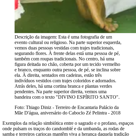
Descrição da imagem:
Esta é uma fotografia de um
evento cultural ou religioso. Na parte superior esquerda,
vemos duas pessoas vestidas com trajes tradicionais,
segurando flores. À frente delas está uma pessoa de pé,
também com roupas tradicionais. No centro, há uma
figura deitada no chão, coberta por um tecido vermelho
e branco, enquanto outra pessoa, de pé, se inclina sobre
ela. À direita, sentados em cadeiras, estão três
indivíduos vestidos com trajes coloridos e adornados.
Atrás deles, há uma cortina branca e plantas verdes
pendentes. Na parte superior direita, vemos uma
bandeira com o texto "DIVINO ESPÍRITO SANTO".
Foto: Thiago Diniz - Terreiro de Encantaria Palácio da
Mãe D'água, aniversário do Caboclo Zé Pelintra - 2018
Exemplos da relação simbiótica entre o sagrado e o profano, espaços
onde pulsam os traços do candomblé e da umbanda, as rodas de
samba e terreiros cariocas mantêm viva a herança daquela tradição