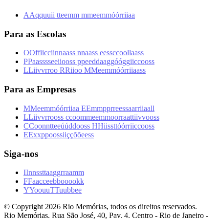
A
A
q
q
u
u
i
i
t
t
e
e
m
m
m
m
e
e
m
m
ó
ó
r
r
i
i
a
a
Para as Escolas
O
O
f
f
i
i
c
c
i
i
n
n
a
a
s
s
n
n
a
a
s
s
e
e
s
s
c
c
o
o
l
l
a
a
s
s
P
P
a
a
s
s
s
s
e
e
i
i
o
o
s
s
p
p
e
e
d
d
a
a
g
g
ó
ó
g
g
i
i
c
c
o
o
s
s
L
L
i
i
v
v
r
r
o
o
R
R
i
i
o
o
M
M
e
e
m
m
ó
ó
r
r
i
i
a
a
s
s
Para as Empresas
M
M
e
e
m
m
ó
ó
r
r
i
i
a
a
E
E
m
m
p
p
r
r
e
e
s
s
a
a
r
r
i
i
a
a
l
l
L
L
i
i
v
v
r
r
o
o
s
s
c
c
o
o
m
m
e
e
m
m
o
o
r
r
a
a
t
t
i
i
v
v
o
o
s
s
C
C
o
o
n
n
t
t
e
e
ú
ú
d
d
o
o
s
s
H
H
i
i
s
s
t
t
ó
ó
r
r
i
i
c
c
o
o
s
s
E
E
x
x
p
p
o
o
s
s
i
i
ç
ç
õ
õ
e
e
s
s
Siga-nos
I
I
n
n
s
s
t
t
a
a
g
g
r
r
a
a
m
m
F
F
a
a
c
c
e
e
b
b
o
o
o
o
k
k
Y
Y
o
o
u
u
T
T
u
u
b
b
e
e
© Copyright
2026
Rio Memórias, todos os direitos reservados.
Rio Memórias. Rua São José, 40, Pav. 4. Centro - Rio de Janeiro -