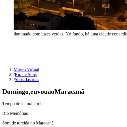
iluminado com luzes verdes. No fundo, há uma cidade com edifíc
Museu Virtual
/
Rio de Sons
/
Sons das ruas
Domingo,
eu
vou
ao
Maracanã
Tempo de leitura
2
min
Rio Memórias
Som de torcida no Maracanã