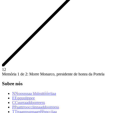
1
2
Memória 1 de 2: Morre Monarco, presidente de honra da Portela
Sobre nós
N
N
o
o
s
s
s
s
a
a
h
h
i
i
s
s
t
t
ó
ó
r
r
i
i
a
a
E
E
q
q
u
u
i
i
p
p
e
e
C
C
u
u
r
r
a
a
d
d
o
o
r
r
e
e
s
s
P
P
a
a
t
t
r
r
o
o
c
c
i
i
n
n
a
a
d
d
o
o
r
r
e
e
s
s
T
T
r
r
a
a
n
n
s
s
p
p
a
a
r
r
ê
ê
n
n
c
c
i
i
a
a