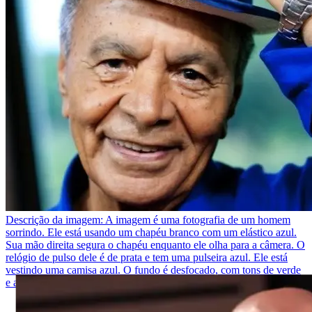
Descrição da imagem:
A imagem é uma fotografia de um homem
sorrindo. Ele está usando um chapéu branco com um elástico azul.
Sua mão direita segura o chapéu enquanto ele olha para a câmera. O
relógio de pulso dele é de prata e tem uma pulseira azul. Ele está
vestindo uma camisa azul. O fundo é desfocado, com tons de verde
e azul.