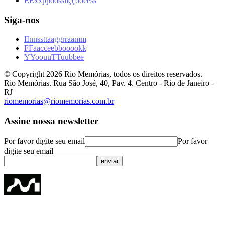
E
E
x
x
p
p
o
o
s
s
i
i
ç
ç
õ
õ
e
e
s
s
Siga-nos
I
I
n
n
s
s
t
t
a
a
g
g
r
r
a
a
m
m
F
F
a
a
c
c
e
e
b
b
o
o
o
o
k
k
Y
Y
o
o
u
u
T
T
u
u
b
b
e
e
© Copyright
2026
Rio Memórias, todos os direitos reservados.
Rio Memórias. Rua São José, 40, Pav. 4. Centro - Rio de Janeiro -
RJ
riomemorias@riomemorias.com.br
Assine nossa newsletter
Por favor digite seu email
Por favor
digite seu email
enviar