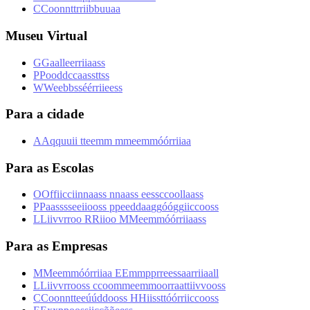
C
C
o
o
n
n
t
t
r
r
i
i
b
b
u
u
a
a
Museu Virtual
G
G
a
a
l
l
e
e
r
r
i
i
a
a
s
s
P
P
o
o
d
d
c
c
a
a
s
s
t
t
s
s
W
W
e
e
b
b
s
s
é
é
r
r
i
i
e
e
s
s
Para a cidade
A
A
q
q
u
u
i
i
t
t
e
e
m
m
m
m
e
e
m
m
ó
ó
r
r
i
i
a
a
Para as Escolas
O
O
f
f
i
i
c
c
i
i
n
n
a
a
s
s
n
n
a
a
s
s
e
e
s
s
c
c
o
o
l
l
a
a
s
s
P
P
a
a
s
s
s
s
e
e
i
i
o
o
s
s
p
p
e
e
d
d
a
a
g
g
ó
ó
g
g
i
i
c
c
o
o
s
s
L
L
i
i
v
v
r
r
o
o
R
R
i
i
o
o
M
M
e
e
m
m
ó
ó
r
r
i
i
a
a
s
s
Para as Empresas
M
M
e
e
m
m
ó
ó
r
r
i
i
a
a
E
E
m
m
p
p
r
r
e
e
s
s
a
a
r
r
i
i
a
a
l
l
L
L
i
i
v
v
r
r
o
o
s
s
c
c
o
o
m
m
e
e
m
m
o
o
r
r
a
a
t
t
i
i
v
v
o
o
s
s
C
C
o
o
n
n
t
t
e
e
ú
ú
d
d
o
o
s
s
H
H
i
i
s
s
t
t
ó
ó
r
r
i
i
c
c
o
o
s
s