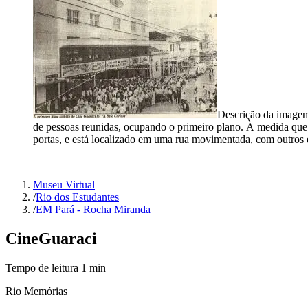
Descrição da image
de pessoas reunidas, ocupando o primeiro plano. À medida que 
portas, e está localizado em uma rua movimentada, com outros e
Museu Virtual
/
Rio dos Estudantes
/
EM Pará - Rocha Miranda
Cine
Guaraci
Tempo de leitura
1
min
Rio Memórias