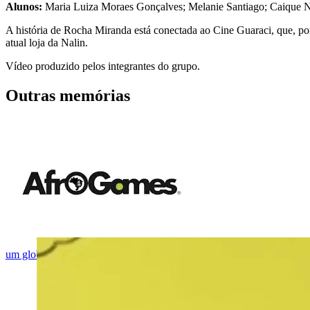
Alunos:
Maria Luiza Moraes Gonçalves; Melanie Santiago; Caique N
A história de Rocha Miranda está conectada ao Cine Guaraci, que, por
atual loja da Nalin.
Vídeo produzido pelos integrantes do grupo.
Outras memórias
Descrição da imagem:
A i
um globo terrestre, com continentes em verde e azul. À direita, a pala