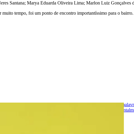
eres Santana; Marya Eduarda Oliveira Lima; Marlon Luiz Gonçalves d
 muito tempo, foi um ponto de encontro importantíssimo para o bairro.
magem é um logotipo em preto e branco. Do lado esquerdo, há a palavra
vra "Games" está escrita em preto. O logotipo está disposto horizontalm