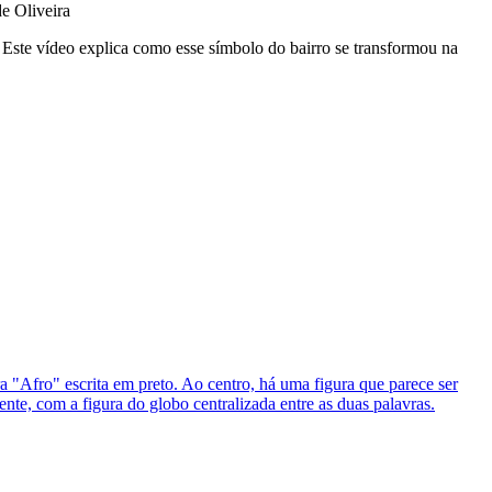
e Oliveira
 Este vídeo explica como esse símbolo do bairro se transformou na
 "Afro" escrita em preto. Ao centro, há uma figura que parece ser
ente, com a figura do globo centralizada entre as duas palavras.