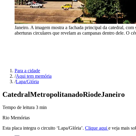
Janeiro. A imagem mostra a fachada principal da catedral, com 
aberturas circulares que revelam as campanas dentro dele. O céu
Para a cidade
/
Aqui tem memória
/
Lapa/Glória
Catedral
Metropolitana
do
Rio
de
Janeiro
Tempo de leitura
3
min
Rio Memórias
Esta placa integra o circuito ‘Lapa/Glória’.
Clique aqui
e veja mais sob