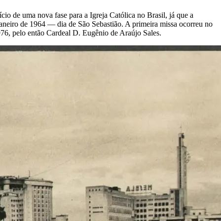
o de uma nova fase para a Igreja Católica no Brasil, já que a
janeiro de 1964 — dia de São Sebastião. A primeira missa ocorreu no
976, pelo então Cardeal D. Eugênio de Araújo Sales.