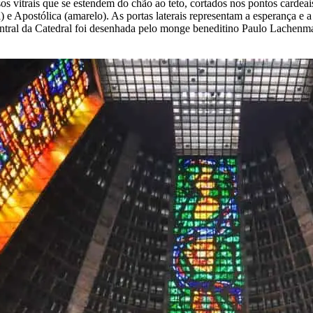
vitrais que se estendem do chão ao teto, cortados nos pontos cardeais,
l) e Apostólica (amarelo). As portas laterais representam a esperança e a
tral da Catedral foi desenhada pelo monge beneditino Paulo Lachenmaye