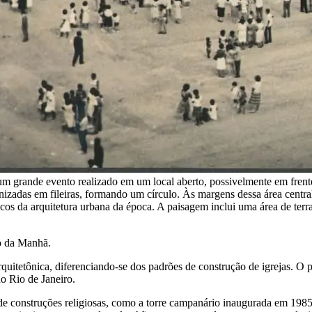
 um grande evento realizado em um local aberto, possivelmente em frent
izadas em fileiras, formando um círculo. Às margens dessa área centra
icos da arquitetura urbana da época. A paisagem inclui uma área de terra
o da Manhã.
uitetônica, diferenciando-se dos padrões de construção de igrejas. O p
o Rio de Janeiro.
de construções religiosas, como a torre campanário inaugurada em 1985,