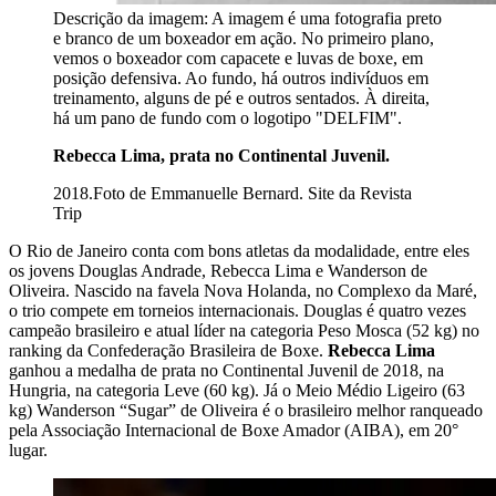
Descrição da imagem:
A imagem é uma fotografia preto
e branco de um boxeador em ação. No primeiro plano,
vemos o boxeador com capacete e luvas de boxe, em
posição defensiva. Ao fundo, há outros indivíduos em
treinamento, alguns de pé e outros sentados. À direita,
há um pano de fundo com o logotipo "DELFIM".
Rebecca Lima, prata no Continental Juvenil.
2018.Foto de Emmanuelle Bernard. Site da Revista
Trip
O Rio de Janeiro conta com bons atletas da modalidade, entre eles
os jovens Douglas Andrade, Rebecca Lima e Wanderson de
Oliveira. Nascido na favela Nova Holanda, no Complexo da Maré,
o trio compete em torneios internacionais. Douglas é quatro vezes
campeão brasileiro e atual líder na categoria Peso Mosca (52 kg) no
ranking da Confederação Brasileira de Boxe.
Rebecca Lima
ganhou a medalha de prata no Continental Juvenil de 2018, na
Hungria, na categoria Leve (60 kg). Já o Meio Médio Ligeiro (63
kg) Wanderson “Sugar” de Oliveira é o brasileiro melhor ranqueado
pela Associação Internacional de Boxe Amador (AIBA), em 20°
lugar.