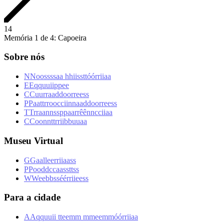
1
4
Memória 1 de 4: Capoeira
Sobre nós
N
N
o
o
s
s
s
s
a
a
h
h
i
i
s
s
t
t
ó
ó
r
r
i
i
a
a
E
E
q
q
u
u
i
i
p
p
e
e
C
C
u
u
r
r
a
a
d
d
o
o
r
r
e
e
s
s
P
P
a
a
t
t
r
r
o
o
c
c
i
i
n
n
a
a
d
d
o
o
r
r
e
e
s
s
T
T
r
r
a
a
n
n
s
s
p
p
a
a
r
r
ê
ê
n
n
c
c
i
i
a
a
C
C
o
o
n
n
t
t
r
r
i
i
b
b
u
u
a
a
Museu Virtual
G
G
a
a
l
l
e
e
r
r
i
i
a
a
s
s
P
P
o
o
d
d
c
c
a
a
s
s
t
t
s
s
W
W
e
e
b
b
s
s
é
é
r
r
i
i
e
e
s
s
Para a cidade
A
A
q
q
u
u
i
i
t
t
e
e
m
m
m
m
e
e
m
m
ó
ó
r
r
i
i
a
a