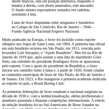
shorts brancos, está em posição defensiva, enquanto o
lutador à direita, com shorts amarrados, está atacando.
O fundo mostra espectadores sentados em cadeiras,
assistindo à luta.
Lutas de boxe disputadas entre uruguaios e brasileiros
no Campo de São Cristóvão, Rio de Janeiro – 1944 –
Fundo Agência Nacional/Arquivo Nacional
Muito praticado na Europa, o boxe foi incluído como esporte
olímpico nos Jogos de Saint Louis, em 1904. A primeira luta oficial
em solo brasileiro ocorreu em São Paulo, em 1913, vencida pelo
boxeador Luís Sucupira, o “Apolo Brasileiro”. Mas foi no Rio de
Janeiro de 1919 que, após assistir a uma luta do marinheiro Góes
Neto, um sobrinho do presidente Rodrigues Alves se apaixonou
pelo esporte. Com o apoio do presidente da República, o boxe
iniciou seu caminho rumo à fama e, a partir de 1920, foram criadas
as comissões municipais de boxe de São Paulo, do Rio de Janeiro e
de Santos. Em 1923, o Rio inaugurou a primeira academia dedicada
ao esporte no país, a Brasil
Boxing
Club
.
As primeiras federações de boxe estaduais e nacional surgiram na
década de 1930 e, com a institucionalização, atletas profissionais e
amadores passaram a disputar competições internacionais. A estreia
da seleção brasileira foi no Sul-Americano de Boxe Amador na