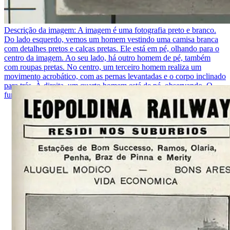
Descrição da imagem:
A imagem é uma fotografia preto e branco.
Do lado esquerdo, vemos um homem vestindo uma camisa branca
com detalhes pretos e calças pretas. Ele está em pé, olhando para o
centro da imagem. Ao seu lado, há outro homem de pé, também
com roupas pretas. No centro, um terceiro homem realiza um
movimento acrobático, com as pernas levantadas e o corpo inclinado
para trás. À direita, um quarto homem está de pé, observando. O
fundo mostra uma cerca branca e algumas plantas verdes.