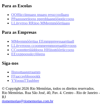
Para as Escolas
O
O
f
f
i
i
c
c
i
i
n
n
a
a
s
s
n
n
a
a
s
s
e
e
s
s
c
c
o
o
l
l
a
a
s
s
P
P
a
a
s
s
s
s
e
e
i
i
o
o
s
s
p
p
e
e
d
d
a
a
g
g
ó
ó
g
g
i
i
c
c
o
o
s
s
L
L
i
i
v
v
r
r
o
o
R
R
i
i
o
o
M
M
e
e
m
m
ó
ó
r
r
i
i
a
a
s
s
Para as Empresas
M
M
e
e
m
m
ó
ó
r
r
i
i
a
a
E
E
m
m
p
p
r
r
e
e
s
s
a
a
r
r
i
i
a
a
l
l
L
L
i
i
v
v
r
r
o
o
s
s
c
c
o
o
m
m
e
e
m
m
o
o
r
r
a
a
t
t
i
i
v
v
o
o
s
s
C
C
o
o
n
n
t
t
e
e
ú
ú
d
d
o
o
s
s
H
H
i
i
s
s
t
t
ó
ó
r
r
i
i
c
c
o
o
s
s
E
E
x
x
p
p
o
o
s
s
i
i
ç
ç
õ
õ
e
e
s
s
Siga-nos
I
I
n
n
s
s
t
t
a
a
g
g
r
r
a
a
m
m
F
F
a
a
c
c
e
e
b
b
o
o
o
o
k
k
Y
Y
o
o
u
u
T
T
u
u
b
b
e
e
© Copyright
2026
Rio Memórias, todos os direitos reservados.
Rio Memórias. Rua São José, 40, Pav. 4. Centro - Rio de Janeiro -
RJ
riomemorias@riomemorias.com.br