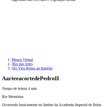
Museu Virtual
/
Rio das Artes
/
Do Vice-Reino ao Império
A
arte
e
a
corte
de
Pedro
II
Tempo de leitura
4
min
Rio Memórias
Ocorrendo basicamente no âmbito da Academia Imperial de Belas