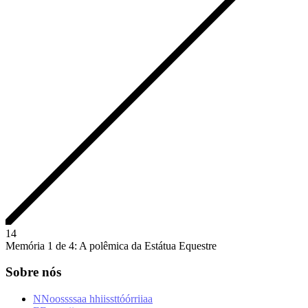
1
4
Memória 1 de 4: A polêmica da Estátua Equestre
Sobre nós
N
N
o
o
s
s
s
s
a
a
h
h
i
i
s
s
t
t
ó
ó
r
r
i
i
a
a