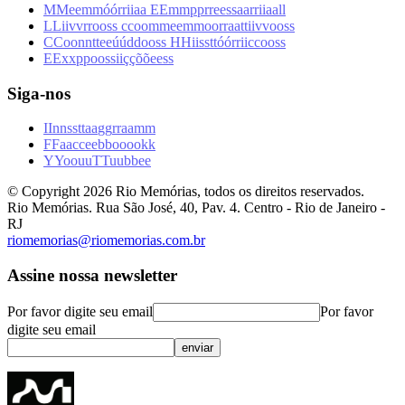
M
M
e
e
m
m
ó
ó
r
r
i
i
a
a
E
E
m
m
p
p
r
r
e
e
s
s
a
a
r
r
i
i
a
a
l
l
L
L
i
i
v
v
r
r
o
o
s
s
c
c
o
o
m
m
e
e
m
m
o
o
r
r
a
a
t
t
i
i
v
v
o
o
s
s
C
C
o
o
n
n
t
t
e
e
ú
ú
d
d
o
o
s
s
H
H
i
i
s
s
t
t
ó
ó
r
r
i
i
c
c
o
o
s
s
E
E
x
x
p
p
o
o
s
s
i
i
ç
ç
õ
õ
e
e
s
s
Siga-nos
I
I
n
n
s
s
t
t
a
a
g
g
r
r
a
a
m
m
F
F
a
a
c
c
e
e
b
b
o
o
o
o
k
k
Y
Y
o
o
u
u
T
T
u
u
b
b
e
e
© Copyright
2026
Rio Memórias, todos os direitos reservados.
Rio Memórias. Rua São José, 40, Pav. 4. Centro - Rio de Janeiro -
RJ
riomemorias@riomemorias.com.br
Assine nossa newsletter
Por favor digite seu email
Por favor
digite seu email
enviar