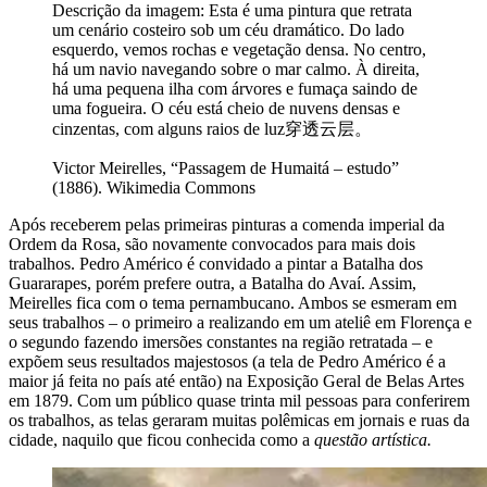
Descrição da imagem:
Esta é uma pintura que retrata
um cenário costeiro sob um céu dramático. Do lado
esquerdo, vemos rochas e vegetação densa. No centro,
há um navio navegando sobre o mar calmo. À direita,
há uma pequena ilha com árvores e fumaça saindo de
uma fogueira. O céu está cheio de nuvens densas e
cinzentas, com alguns raios de luz穿透云层。
Victor Meirelles, “Passagem de Humaitá – estudo”
(1886). Wikimedia Commons
Após receberem pelas primeiras pinturas a comenda imperial da
Ordem da Rosa, são novamente convocados para mais dois
trabalhos. Pedro Américo é convidado a pintar a Batalha dos
Guararapes, porém prefere outra, a Batalha do Avaí. Assim,
Meirelles fica com o tema pernambucano. Ambos se esmeram em
seus trabalhos – o primeiro a realizando em um ateliê em Florença e
o segundo fazendo imersões constantes na região retratada – e
expõem seus resultados majestosos (a tela de Pedro Américo é a
maior já feita no país até então) na Exposição Geral de Belas Artes
em 1879. Com um público quase trinta mil pessoas para conferirem
os trabalhos, as telas geraram muitas polêmicas em jornais e ruas da
cidade, naquilo que ficou conhecida como a
questão artística.