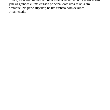
direita, há outra coluna com uma estátua ao seu lado. O edifício tem
janelas grandes e uma entrada principal com uma estátua em
destaque. Na parte superior, há um frontão com detalhes
ornamentais.