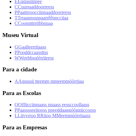
E
E
q
q
u
u
i
i
p
p
e
e
C
C
u
u
r
r
a
a
d
d
o
o
r
r
e
e
s
s
P
P
a
a
t
t
r
r
o
o
c
c
i
i
n
n
a
a
d
d
o
o
r
r
e
e
s
s
T
T
r
r
a
a
n
n
s
s
p
p
a
a
r
r
ê
ê
n
n
c
c
i
i
a
a
C
C
o
o
n
n
t
t
r
r
i
i
b
b
u
u
a
a
Museu Virtual
G
G
a
a
l
l
e
e
r
r
i
i
a
a
s
s
P
P
o
o
d
d
c
c
a
a
s
s
t
t
s
s
W
W
e
e
b
b
s
s
é
é
r
r
i
i
e
e
s
s
Para a cidade
A
A
q
q
u
u
i
i
t
t
e
e
m
m
m
m
e
e
m
m
ó
ó
r
r
i
i
a
a
Para as Escolas
O
O
f
f
i
i
c
c
i
i
n
n
a
a
s
s
n
n
a
a
s
s
e
e
s
s
c
c
o
o
l
l
a
a
s
s
P
P
a
a
s
s
s
s
e
e
i
i
o
o
s
s
p
p
e
e
d
d
a
a
g
g
ó
ó
g
g
i
i
c
c
o
o
s
s
L
L
i
i
v
v
r
r
o
o
R
R
i
i
o
o
M
M
e
e
m
m
ó
ó
r
r
i
i
a
a
s
s
Para as Empresas