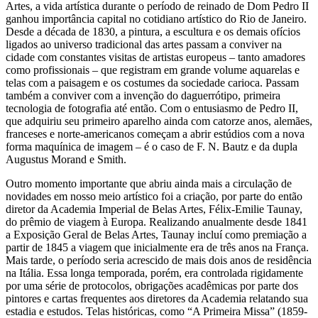
Artes, a vida artística durante o período de reinado de Dom Pedro II
ganhou importância capital no cotidiano artístico do Rio de Janeiro.
Desde a década de 1830, a pintura, a escultura e os demais ofícios
ligados ao universo tradicional das artes passam a conviver na
cidade com constantes visitas de artistas europeus – tanto amadores
como profissionais – que registram em grande volume aquarelas e
telas com a paisagem e os costumes da sociedade carioca. Passam
também a conviver com a invenção do daguerrótipo, primeira
tecnologia de fotografia até então. Com o entusiasmo de Pedro II,
que adquiriu seu primeiro aparelho ainda com catorze anos, alemães,
franceses e norte-americanos começam a abrir estúdios com a nova
forma maquínica de imagem – é o caso de F. N. Bautz e da dupla
Augustus Morand e Smith.
Outro momento importante que abriu ainda mais a circulação de
novidades em nosso meio artístico foi a criação, por parte do então
diretor da Academia Imperial de Belas Artes, Félix-Emilie Taunay,
do prêmio de viagem à Europa. Realizando anualmente desde 1841
a Exposição Geral de Belas Artes, Taunay incluí como premiação a
partir de 1845 a viagem que inicialmente era de três anos na França.
Mais tarde, o período seria acrescido de mais dois anos de residência
na Itália. Essa longa temporada, porém, era controlada rigidamente
por uma série de protocolos, obrigações acadêmicas por parte dos
pintores e cartas frequentes aos diretores da Academia relatando sua
estadia e estudos. Telas históricas, como “A Primeira Missa” (1859-