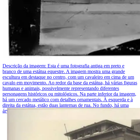
Descrição da imagem:
Esta é uma fotografia antiga em preto e
branco de uma estátua equestre. A imagem mostra uma grande
escultura em destaque no centro, com um cavaleiro em cima de um
cavalo em movimento. Ao redor da base da estátua, há várias figuras
humanas e animais, possivelmente representando diferentes
personagens históricos ou mitológicos. Na parte inferior da imagem,
há um cercado metálico com detalhes ornamentais. À esquerda e à
direita da estátua, estão duas lanternas de rua. No fundo, há uma
árvore parcialmente visível.