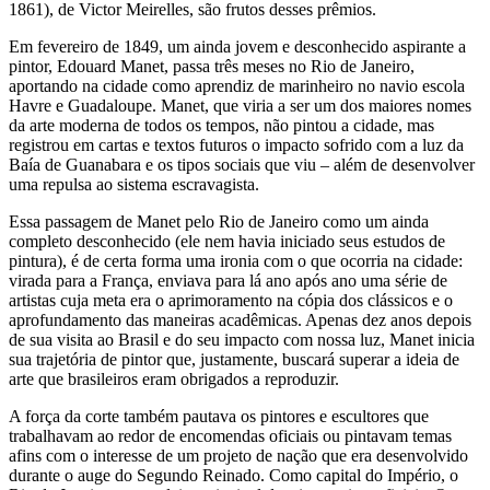
1861), de Victor Meirelles, são frutos desses prêmios.
Em fevereiro de 1849, um ainda jovem e desconhecido aspirante a
pintor, Edouard Manet, passa três meses no Rio de Janeiro,
aportando na cidade como aprendiz de marinheiro no navio escola
Havre e Guadaloupe. Manet, que viria a ser um dos maiores nomes
da arte moderna de todos os tempos, não pintou a cidade, mas
registrou em cartas e textos futuros o impacto sofrido com a luz da
Baía de Guanabara e os tipos sociais que viu – além de desenvolver
uma repulsa ao sistema escravagista.
Essa passagem de Manet pelo Rio de Janeiro como um ainda
completo desconhecido (ele nem havia iniciado seus estudos de
pintura), é de certa forma uma ironia com o que ocorria na cidade:
virada para a França, enviava para lá ano após ano uma série de
artistas cuja meta era o aprimoramento na cópia dos clássicos e o
aprofundamento das maneiras acadêmicas. Apenas dez anos depois
de sua visita ao Brasil e do seu impacto com nossa luz, Manet inicia
sua trajetória de pintor que, justamente, buscará superar a ideia de
arte que brasileiros eram obrigados a reproduzir.
A força da corte também pautava os pintores e escultores que
trabalhavam ao redor de encomendas oficiais ou pintavam temas
afins com o interesse de um projeto de nação que era desenvolvido
durante o auge do Segundo Reinado. Como capital do Império, o