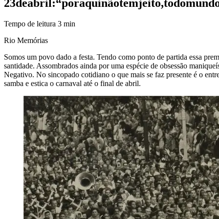
23
de
abril:
“por
aqui
não
tem
jeito,
todo
mund
Tempo de leitura
3
min
Rio Memórias
Somos um povo dado a festa. Tendo como ponto de partida essa premis
santidade. Assombrados ainda por uma espécie de obsessão maniqueís
Negativo. No sincopado cotidiano o que mais se faz presente é o entre
samba e estica o carnaval até o final de abril.