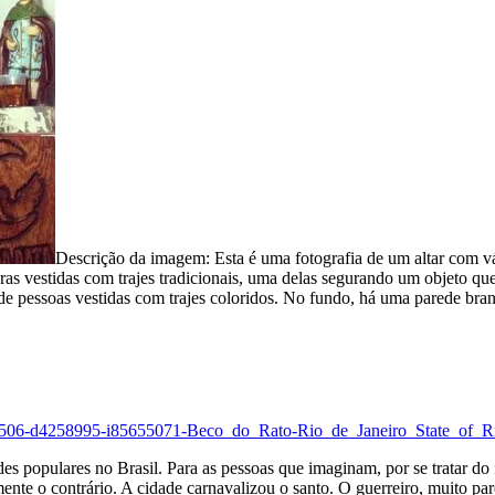
Descrição da imagem:
Esta é uma fotografia de um altar com vá
as vestidas com trajes tradicionais, uma delas segurando um objeto que
de pessoas vestidas com trajes coloridos. No fundo, há uma parede bran
03506-d4258995-i85655071-Beco_do_Rato-Rio_de_Janeiro_State_of_Ri
es populares no Brasil. Para as pessoas que imaginam, por se tratar do f
amente o contrário. A cidade carnavalizou o santo. O guerreiro, muito p