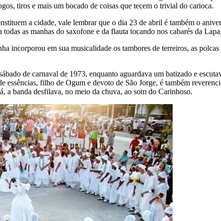
ogos, tiros e mais um bocado de coisas que tecem o trivial do carioca.
nstituem a cidade, vale lembrar que o dia 23 de abril é também o anive
todas as manhas do saxofone e da flauta tocando nos cabarés da Lapa, 
a incorporou em sua musicalidade os tambores de terreiros, as polcas d
ábado de carnaval de 1973, enquanto aguardava um batizado e escutav
o de essências, filho de Ogum e devoto de São Jorge, é também reverenc
á, a banda desfilava, no meio da chuva, ao som do Carinhoso.