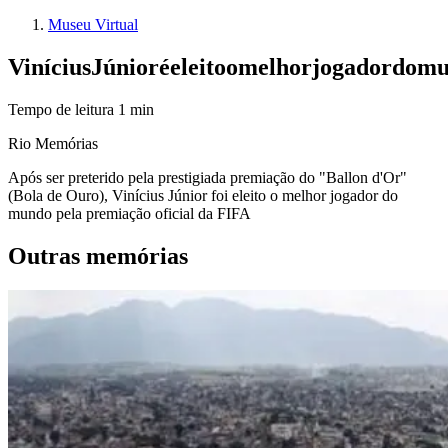
Museu Virtual
Vinícius
Júnior
é
eleito
o
melhor
jogador
do
mu
Tempo de leitura
1
min
Rio Memórias
Após ser preterido pela prestigiada premiação do "Ballon d'Or"
(Bola de Ouro), Vinícius Júnior foi eleito o melhor jogador do
mundo pela premiação oficial da FIFA
Outras memórias