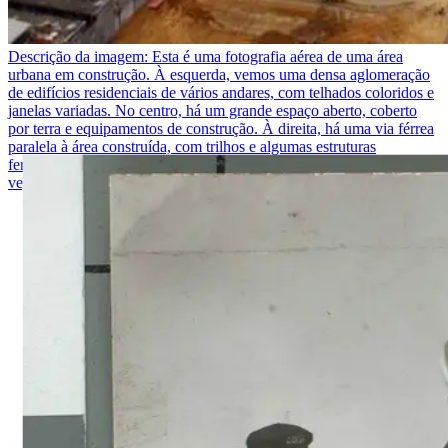
Descrição da imagem:
Esta é uma fotografia aérea de uma área
urbana em construção. À esquerda, vemos uma densa aglomeração
de edifícios residenciais de vários andares, com telhados coloridos e
janelas variadas. No centro, há um grande espaço aberto, coberto
por terra e equipamentos de construção. À direita, há uma via férrea
paralela à área construída, com trilhos e algumas estruturas
ferroviárias. No fundo, vemos uma linha de montanhas cobertas de
vegetação. O céu está claro, permitindo uma visão clara do cenário.