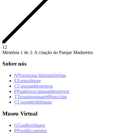
1
2
Memória 1 de 2: A criação do Parque Madureira
Sobre nós
N
N
o
o
s
s
s
s
a
a
h
h
i
i
s
s
t
t
ó
ó
r
r
i
i
a
a
E
E
q
q
u
u
i
i
p
p
e
e
C
C
u
u
r
r
a
a
d
d
o
o
r
r
e
e
s
s
P
P
a
a
t
t
r
r
o
o
c
c
i
i
n
n
a
a
d
d
o
o
r
r
e
e
s
s
T
T
r
r
a
a
n
n
s
s
p
p
a
a
r
r
ê
ê
n
n
c
c
i
i
a
a
C
C
o
o
n
n
t
t
r
r
i
i
b
b
u
u
a
a
Museu Virtual
G
G
a
a
l
l
e
e
r
r
i
i
a
a
s
s
P
P
o
o
d
d
c
c
a
a
s
s
t
t
s
s