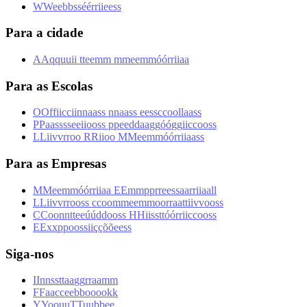
W
W
e
e
b
b
s
s
é
é
r
r
i
i
e
e
s
s
Para a cidade
A
A
q
q
u
u
i
i
t
t
e
e
m
m
m
m
e
e
m
m
ó
ó
r
r
i
i
a
a
Para as Escolas
O
O
f
f
i
i
c
c
i
i
n
n
a
a
s
s
n
n
a
a
s
s
e
e
s
s
c
c
o
o
l
l
a
a
s
s
P
P
a
a
s
s
s
s
e
e
i
i
o
o
s
s
p
p
e
e
d
d
a
a
g
g
ó
ó
g
g
i
i
c
c
o
o
s
s
L
L
i
i
v
v
r
r
o
o
R
R
i
i
o
o
M
M
e
e
m
m
ó
ó
r
r
i
i
a
a
s
s
Para as Empresas
M
M
e
e
m
m
ó
ó
r
r
i
i
a
a
E
E
m
m
p
p
r
r
e
e
s
s
a
a
r
r
i
i
a
a
l
l
L
L
i
i
v
v
r
r
o
o
s
s
c
c
o
o
m
m
e
e
m
m
o
o
r
r
a
a
t
t
i
i
v
v
o
o
s
s
C
C
o
o
n
n
t
t
e
e
ú
ú
d
d
o
o
s
s
H
H
i
i
s
s
t
t
ó
ó
r
r
i
i
c
c
o
o
s
s
E
E
x
x
p
p
o
o
s
s
i
i
ç
ç
õ
õ
e
e
s
s
Siga-nos
I
I
n
n
s
s
t
t
a
a
g
g
r
r
a
a
m
m
F
F
a
a
c
c
e
e
b
b
o
o
o
o
k
k
Y
Y
o
o
u
u
T
T
u
u
b
b
e
e