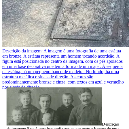
Descrição da imagem:
A imagem é uma fotografia de uma estátua
em bronze. A estátua representa um homem tocando acordeão. A
figura está posicionada no centro da imagem, com os pés apoiados
em uma base decorativa que tem a forma de um mapa. À esquerda
da estátua, há um pequeno banco de madeira. No fundo, há uma
estrutura metálica e sinais de direção. As cores são
predominantemente bronze e cinza, com textos em azul e vermelho
nos sinais de direção.
Descrição
da imagem:
Esta é uma fotografia antiga em preto e branco de uma