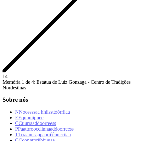
1
4
Memória 1 de 4: Estátua de Luiz Gonzaga - Centro de Tradições
Nordestinas
Sobre nós
N
N
o
o
s
s
s
s
a
a
h
h
i
i
s
s
t
t
ó
ó
r
r
i
i
a
a
E
E
q
q
u
u
i
i
p
p
e
e
C
C
u
u
r
r
a
a
d
d
o
o
r
r
e
e
s
s
P
P
a
a
t
t
r
r
o
o
c
c
i
i
n
n
a
a
d
d
o
o
r
r
e
e
s
s
T
T
r
r
a
a
n
n
s
s
p
p
a
a
r
r
ê
ê
n
n
c
c
i
i
a
a
C
C
o
o
n
n
t
t
r
r
i
i
b
b
u
u
a
a