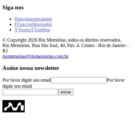
Siga-nos
I
I
n
n
s
s
t
t
a
a
g
g
r
r
a
a
m
m
F
F
a
a
c
c
e
e
b
b
o
o
o
o
k
k
Y
Y
o
o
u
u
T
T
u
u
b
b
e
e
© Copyright
2026
Rio Memórias, todos os direitos reservados.
Rio Memórias. Rua São José, 40, Pav. 4. Centro - Rio de Janeiro -
RJ
riomemorias@riomemorias.com.br
Assine nossa newsletter
Por favor digite seu email
Por favor
digite seu email
enviar