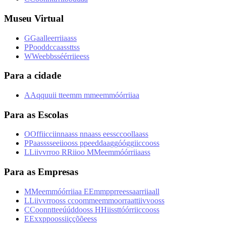
Museu Virtual
G
G
a
a
l
l
e
e
r
r
i
i
a
a
s
s
P
P
o
o
d
d
c
c
a
a
s
s
t
t
s
s
W
W
e
e
b
b
s
s
é
é
r
r
i
i
e
e
s
s
Para a cidade
A
A
q
q
u
u
i
i
t
t
e
e
m
m
m
m
e
e
m
m
ó
ó
r
r
i
i
a
a
Para as Escolas
O
O
f
f
i
i
c
c
i
i
n
n
a
a
s
s
n
n
a
a
s
s
e
e
s
s
c
c
o
o
l
l
a
a
s
s
P
P
a
a
s
s
s
s
e
e
i
i
o
o
s
s
p
p
e
e
d
d
a
a
g
g
ó
ó
g
g
i
i
c
c
o
o
s
s
L
L
i
i
v
v
r
r
o
o
R
R
i
i
o
o
M
M
e
e
m
m
ó
ó
r
r
i
i
a
a
s
s
Para as Empresas
M
M
e
e
m
m
ó
ó
r
r
i
i
a
a
E
E
m
m
p
p
r
r
e
e
s
s
a
a
r
r
i
i
a
a
l
l
L
L
i
i
v
v
r
r
o
o
s
s
c
c
o
o
m
m
e
e
m
m
o
o
r
r
a
a
t
t
i
i
v
v
o
o
s
s
C
C
o
o
n
n
t
t
e
e
ú
ú
d
d
o
o
s
s
H
H
i
i
s
s
t
t
ó
ó
r
r
i
i
c
c
o
o
s
s
E
E
x
x
p
p
o
o
s
s
i
i
ç
ç
õ
õ
e
e
s
s