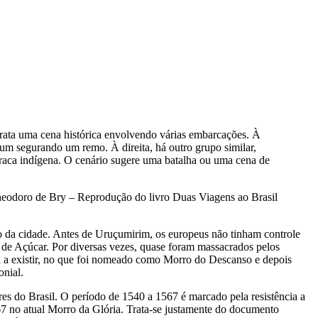
trata uma cena histórica envolvendo várias embarcações. À
um segurando um remo. À direita, há outro grupo similar,
aca indígena. O cenário sugere uma batalha ou uma cena de
Theodoro de Bry – Reprodução do livro Duas Viagens ao Brasil
o da cidade. Antes de Uruçumirim, os europeus não tinham controle
o de Açúcar. Por diversas vezes, quase foram massacrados pelos
sa a existir, no que foi nomeado como Morro do Descanso e depois
onial.
res do Brasil. O período de 1540 a 1567 é marcado pela resistência a
 no atual Morro da Glória. Trata-se justamente do documento