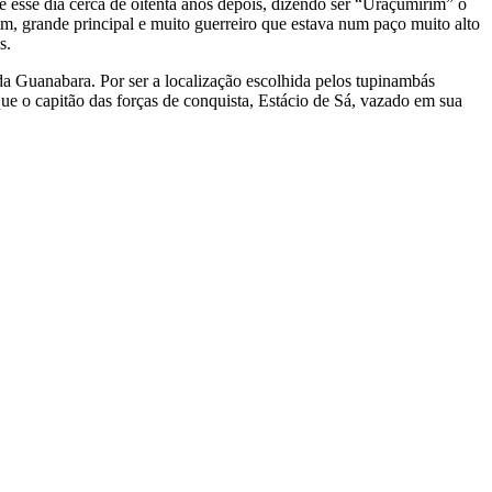
e esse dia cerca de oitenta anos depois, dizendo ser “Uraçumirim” o
im, grande principal e muito guerreiro que estava num paço muito alto
s.
 da Guanabara. Por ser a localização escolhida pelos tupinambás
 que o capitão das forças de conquista, Estácio de Sá, vazado em sua