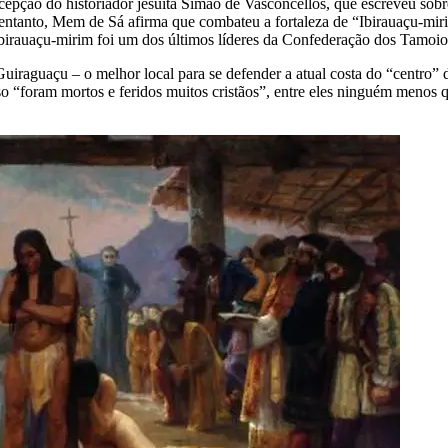
epção do historiador jesuíta Simão de Vasconcellos, que escreveu sobr
o entanto, Mem de Sá afirma que combateu a fortaleza de “Ibirauaçu-mir
Ibirauaçu-mirim foi um dos últimos líderes da Confederação dos Tamoio
Guiraguaçu – o melhor local para se defender a atual costa do “centro”
 isso “foram mortos e feridos muitos cristãos”, entre eles ninguém menos