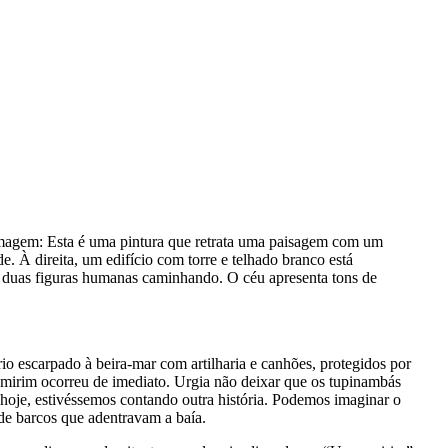
imagem:
Esta é uma pintura que retrata uma paisagem com um
. À direita, um edifício com torre e telhado branco está
há duas figuras humanas caminhando. O céu apresenta tons de
io escarpado à beira-mar com artilharia e canhões, protegidos por
mirim ocorreu de imediato. Urgia não deixar que os tupinambás
z, hoje, estivéssemos contando outra história. Podemos imaginar o
 de barcos que adentravam a baía.