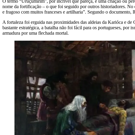
O termo “Uruçumirim”, por incrível que pareça, é uma criação ou perc
nome da fortificação – o que foi seguido por outros historiadores. N
e fragoso com muitos franceses e artilharia”. Segundo o documento, 
A fortaleza foi erguida nas proximidades das aldeias da Karióca e de 
bastante estratégica, a batalha não foi fácil para os portugueses, por
armadura por uma flechada mortal.