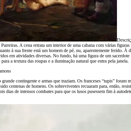
Descri
 Parreiras. A cena retrata um interior de uma cabana com várias figura
anto à sua frente está um homem de pé, nu, aparentemente ferido. À dire
lvidos em atividades diversas. No fundo, há uma figura de um sacerdote
ara a textura das roupas e a iluminação natural que entra pela janela.
ommons
 grande contingente e armas que traziam. Os franceses “tupis” foram 
 sido centenas de homens. Os sobreviventes recuaram para, então, resist
ois dias de intensos combates para que os lusos pusessem fim à autode