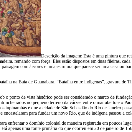
Descrição da imagem:
Esta é uma pintura que re
ira, remando com força. Eles estão dispostos em duas fileiras, cada 
aisagem com árvores e uma estrutura que parece ser uma casa ou barr
atalha na Baía de Guanabara. “Batalha entre indígenas”, gravura de 
b o ponto de vista histórico pode ser considerado o marco de fundaçã
ntrincheirados no pequeno terreno da várzea entre o mar aberto e o Pã
iros tupinambás é que a cidade de São Sebastião do Rio de Janeiro pas
e encastelaram para fundar um novo Rio, que de indígena passou a col
para enfrentar o domínio colonial de maneira registrada em poucos luga
á apenas uma fonte primária do que ocorreu em 20 de janeiro de 1567