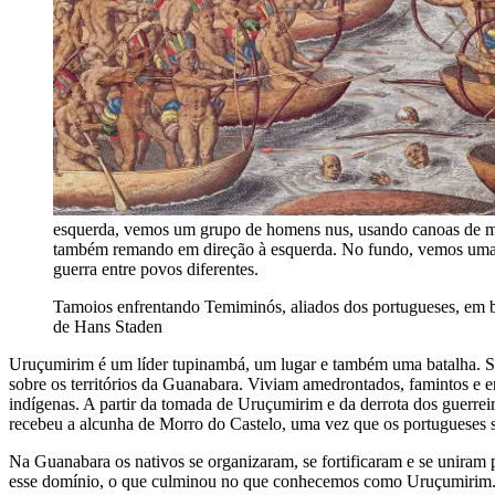
esquerda, vemos um grupo de homens nus, usando canoas de made
também remando em direção à esquerda. No fundo, vemos uma p
guerra entre povos diferentes.
Tamoios enfrentando Temiminós, aliados dos portugueses, em b
de Hans Staden
Uruçumirim é um líder tupinambá, um lugar e também uma batalha. So
sobre os territórios da Guanabara. Viviam amedrontados, famintos e e
indígenas. A partir da tomada de Uruçumirim e da derrota dos guerre
recebeu a alcunha de Morro do Castelo, uma vez que os portugueses s
Na Guanabara os nativos se organizaram, se fortificaram e se uniram 
esse domínio, o que culminou no que conhecemos como Uruçumirim. H