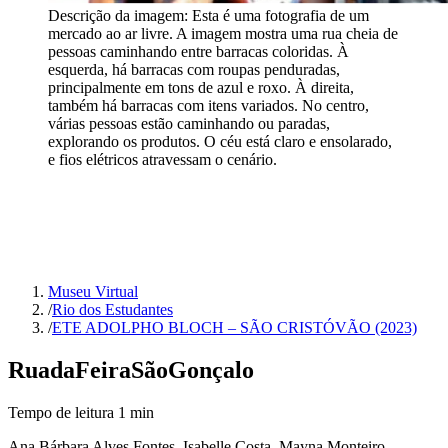
Descrição da imagem:
Esta é uma fotografia de um
mercado ao ar livre. A imagem mostra uma rua cheia de
pessoas caminhando entre barracas coloridas. À
esquerda, há barracas com roupas penduradas,
principalmente em tons de azul e roxo. À direita,
também há barracas com itens variados. No centro,
várias pessoas estão caminhando ou paradas,
explorando os produtos. O céu está claro e ensolarado,
e fios elétricos atravessam o cenário.
Museu Virtual
/
Rio dos Estudantes
/
ETE ADOLPHO BLOCH – SÃO CRISTÓVÃO (2023)
Rua
da
Feira
São
Gonçalo
Tempo de leitura
1
min
Ana Bárbara Alves Fontes, Isabelle Costa, Mayna Monteiro,