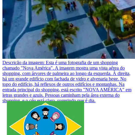
Descrição da imagem:
Esta é uma fotografia de um shopping
chamado "Nova América". A imagem mostra uma vista aérea do
shopping, com árvores de palmeira ao longo da esquerda. À direita,
há um grande edifício com fachada de vidro e alvenaria bege. No
topo do edifício, há reflexos de outros edifícios e montanhas. Na
entrada principal do shopping, está escrito "NOVA AMÉRICA" em
letras grandes e azuis. Pessoas caminham pela área externa do
shopping, e o céu está claro, sugerindo que é dia.