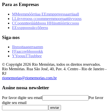
Para as Empresas
M
M
e
e
m
m
ó
ó
r
r
i
i
a
a
E
E
m
m
p
p
r
r
e
e
s
s
a
a
r
r
i
i
a
a
l
l
L
L
i
i
v
v
r
r
o
o
s
s
c
c
o
o
m
m
e
e
m
m
o
o
r
r
a
a
t
t
i
i
v
v
o
o
s
s
C
C
o
o
n
n
t
t
e
e
ú
ú
d
d
o
o
s
s
H
H
i
i
s
s
t
t
ó
ó
r
r
i
i
c
c
o
o
s
s
E
E
x
x
p
p
o
o
s
s
i
i
ç
ç
õ
õ
e
e
s
s
Siga-nos
I
I
n
n
s
s
t
t
a
a
g
g
r
r
a
a
m
m
F
F
a
a
c
c
e
e
b
b
o
o
o
o
k
k
Y
Y
o
o
u
u
T
T
u
u
b
b
e
e
© Copyright
2026
Rio Memórias, todos os direitos reservados.
Rio Memórias. Rua São José, 40, Pav. 4. Centro - Rio de Janeiro -
RJ
riomemorias@riomemorias.com.br
Assine nossa newsletter
Por favor digite seu email
Por favor
digite seu email
enviar