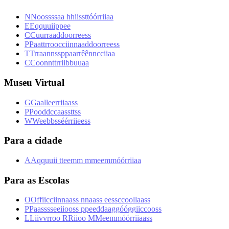
N
N
o
o
s
s
s
s
a
a
h
h
i
i
s
s
t
t
ó
ó
r
r
i
i
a
a
E
E
q
q
u
u
i
i
p
p
e
e
C
C
u
u
r
r
a
a
d
d
o
o
r
r
e
e
s
s
P
P
a
a
t
t
r
r
o
o
c
c
i
i
n
n
a
a
d
d
o
o
r
r
e
e
s
s
T
T
r
r
a
a
n
n
s
s
p
p
a
a
r
r
ê
ê
n
n
c
c
i
i
a
a
C
C
o
o
n
n
t
t
r
r
i
i
b
b
u
u
a
a
Museu Virtual
G
G
a
a
l
l
e
e
r
r
i
i
a
a
s
s
P
P
o
o
d
d
c
c
a
a
s
s
t
t
s
s
W
W
e
e
b
b
s
s
é
é
r
r
i
i
e
e
s
s
Para a cidade
A
A
q
q
u
u
i
i
t
t
e
e
m
m
m
m
e
e
m
m
ó
ó
r
r
i
i
a
a
Para as Escolas
O
O
f
f
i
i
c
c
i
i
n
n
a
a
s
s
n
n
a
a
s
s
e
e
s
s
c
c
o
o
l
l
a
a
s
s
P
P
a
a
s
s
s
s
e
e
i
i
o
o
s
s
p
p
e
e
d
d
a
a
g
g
ó
ó
g
g
i
i
c
c
o
o
s
s
L
L
i
i
v
v
r
r
o
o
R
R
i
i
o
o
M
M
e
e
m
m
ó
ó
r
r
i
i
a
a
s
s