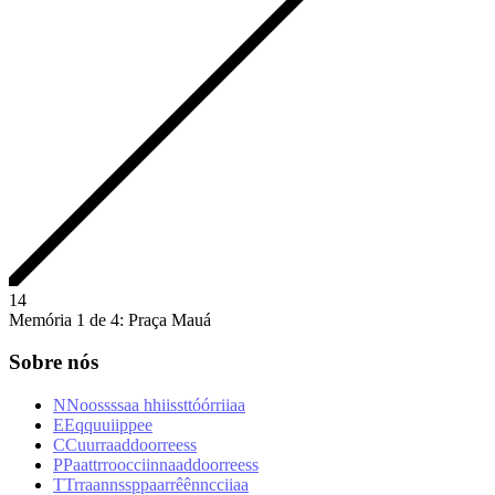
1
4
Memória 1 de 4: Praça Mauá
Sobre nós
N
N
o
o
s
s
s
s
a
a
h
h
i
i
s
s
t
t
ó
ó
r
r
i
i
a
a
E
E
q
q
u
u
i
i
p
p
e
e
C
C
u
u
r
r
a
a
d
d
o
o
r
r
e
e
s
s
P
P
a
a
t
t
r
r
o
o
c
c
i
i
n
n
a
a
d
d
o
o
r
r
e
e
s
s
T
T
r
r
a
a
n
n
s
s
p
p
a
a
r
r
ê
ê
n
n
c
c
i
i
a
a