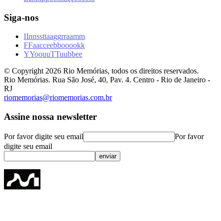
Siga-nos
I
I
n
n
s
s
t
t
a
a
g
g
r
r
a
a
m
m
F
F
a
a
c
c
e
e
b
b
o
o
o
o
k
k
Y
Y
o
o
u
u
T
T
u
u
b
b
e
e
© Copyright
2026
Rio Memórias, todos os direitos reservados.
Rio Memórias. Rua São José, 40, Pav. 4. Centro - Rio de Janeiro -
RJ
riomemorias@riomemorias.com.br
Assine nossa newsletter
Por favor digite seu email
Por favor
digite seu email
enviar