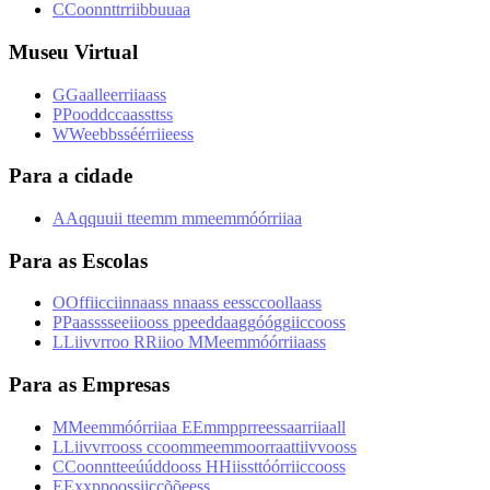
C
C
o
o
n
n
t
t
r
r
i
i
b
b
u
u
a
a
Museu Virtual
G
G
a
a
l
l
e
e
r
r
i
i
a
a
s
s
P
P
o
o
d
d
c
c
a
a
s
s
t
t
s
s
W
W
e
e
b
b
s
s
é
é
r
r
i
i
e
e
s
s
Para a cidade
A
A
q
q
u
u
i
i
t
t
e
e
m
m
m
m
e
e
m
m
ó
ó
r
r
i
i
a
a
Para as Escolas
O
O
f
f
i
i
c
c
i
i
n
n
a
a
s
s
n
n
a
a
s
s
e
e
s
s
c
c
o
o
l
l
a
a
s
s
P
P
a
a
s
s
s
s
e
e
i
i
o
o
s
s
p
p
e
e
d
d
a
a
g
g
ó
ó
g
g
i
i
c
c
o
o
s
s
L
L
i
i
v
v
r
r
o
o
R
R
i
i
o
o
M
M
e
e
m
m
ó
ó
r
r
i
i
a
a
s
s
Para as Empresas
M
M
e
e
m
m
ó
ó
r
r
i
i
a
a
E
E
m
m
p
p
r
r
e
e
s
s
a
a
r
r
i
i
a
a
l
l
L
L
i
i
v
v
r
r
o
o
s
s
c
c
o
o
m
m
e
e
m
m
o
o
r
r
a
a
t
t
i
i
v
v
o
o
s
s
C
C
o
o
n
n
t
t
e
e
ú
ú
d
d
o
o
s
s
H
H
i
i
s
s
t
t
ó
ó
r
r
i
i
c
c
o
o
s
s
E
E
x
x
p
p
o
o
s
s
i
i
ç
ç
õ
õ
e
e
s
s