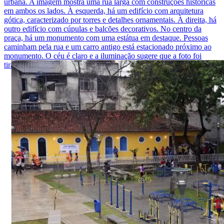
urbana. A imagem mostra uma rua larga com construções históricas
em ambos os lados. À esquerda, há um edifício com arquitetura
gótica, caracterizado por torres e detalhes ornamentais. À direita, há
outro edifício com cúpulas e balcões decorativos. No centro da
praça, há um monumento com uma estátua em destaque. Pessoas
caminham pela rua e um carro antigo está estacionado próximo ao
monumento. O céu é claro e a iluminação sugere que a foto foi
tirada durante o dia.