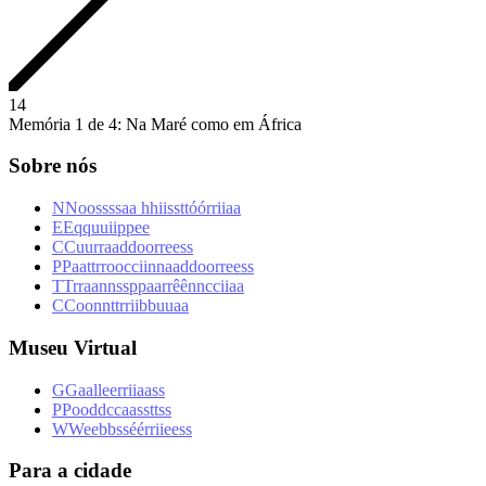
1
4
Memória 1 de 4: Na Maré como em África
Sobre nós
N
N
o
o
s
s
s
s
a
a
h
h
i
i
s
s
t
t
ó
ó
r
r
i
i
a
a
E
E
q
q
u
u
i
i
p
p
e
e
C
C
u
u
r
r
a
a
d
d
o
o
r
r
e
e
s
s
P
P
a
a
t
t
r
r
o
o
c
c
i
i
n
n
a
a
d
d
o
o
r
r
e
e
s
s
T
T
r
r
a
a
n
n
s
s
p
p
a
a
r
r
ê
ê
n
n
c
c
i
i
a
a
C
C
o
o
n
n
t
t
r
r
i
i
b
b
u
u
a
a
Museu Virtual
G
G
a
a
l
l
e
e
r
r
i
i
a
a
s
s
P
P
o
o
d
d
c
c
a
a
s
s
t
t
s
s
W
W
e
e
b
b
s
s
é
é
r
r
i
i
e
e
s
s
Para a cidade