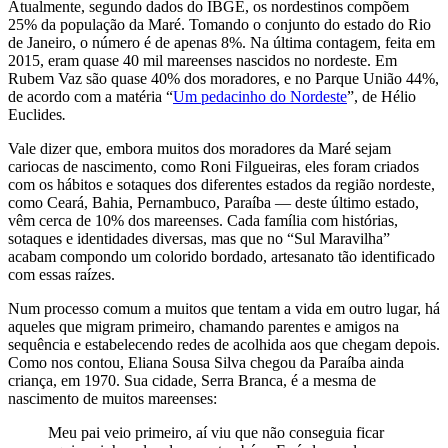
Atualmente, segundo dados do IBGE, os nordestinos compõem
25% da população da Maré. Tomando o conjunto do estado do Rio
de Janeiro, o número é de apenas 8%. Na última contagem, feita em
2015, eram quase 40 mil mareenses nascidos no nordeste. Em
Rubem Vaz são quase 40% dos moradores, e no Parque União 44%,
de acordo com a matéria “
Um pedacinho do Nordeste
”, de Hélio
Euclides
.
Vale dizer que, embora muitos dos moradores da Maré sejam
cariocas de nascimento, como Roni Filgueiras, eles foram criados
com os hábitos e sotaques dos diferentes estados da região nordeste,
como Ceará, Bahia, Pernambuco, Paraíba — deste último estado,
vêm cerca de 10% dos mareenses. Cada família com histórias,
sotaques e identidades diversas, mas que no “Sul Maravilha”
acabam compondo um colorido bordado, artesanato tão identificado
com essas raízes.
Num processo comum a muitos que tentam a vida em outro lugar, há
aqueles que migram primeiro, chamando parentes e amigos na
sequência e estabelecendo redes de acolhida aos que chegam depois.
Como nos contou, Eliana Sousa Silva chegou da Paraíba ainda
criança, em 1970. Sua cidade, Serra Branca, é a mesma de
nascimento de muitos mareenses:
Meu pai veio primeiro, aí viu que não conseguia ficar