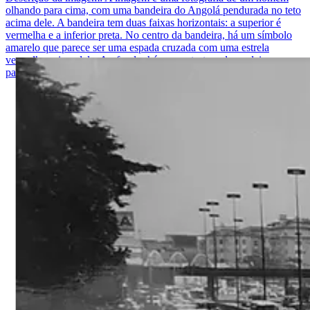
olhando para cima, com uma bandeira do Angolá pendurada no teto
acima dele. A bandeira tem duas faixas horizontais: a superior é
vermelha e a inferior preta. No centro da bandeira, há um símbolo
amarelo que parece ser uma espada cruzada com uma estrela
vermelha acima dela. Ao fundo, há uma estrutura de madeira e uma
parede de tijolos à esquerda.