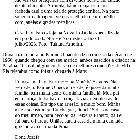
de atendimento. À direita, há uma loja com uma
fachada azul e uma tela de proteção acrílica. Na parte
superior da imagem, vemos o telhado de um prédio
com janelas e grades metálicas.
Casa Paraibana - loja na Nova Holanda especializada
em produtos do Norte e Nordeste do Brasil -
julho/2023. Foto: Tainara Amorim.
Dona Jozefa mora no Parque União desde o começo da década de
1960, quando chegou com seu marido, ambos nascidos e criados na
Paraíba. O casal migrou em busca de melhores condições de vida.
Ela relembra como foi sua chegada à Maré:
Eu nasci na Paraíba e moro na Maré há 52 anos. Na
verdade, o Parque União, a metade, é quase da minha
família, tem muita gente da minha família lá. Meu pai
era da roça, trabalhava na roça, fazia arreio de cavalo,
essas coisas. Era tipo um artesão, e muito bom. Minha
mãe era costureira. Eu cheguei, fiquei 15 dias na casa
do meu irmão, num beco ali da Teixeira Ribeiro, dali eu
fui para o Parque União, para a casa da minha cunhada
que morava na rua da Praia.
Dona Jozefa