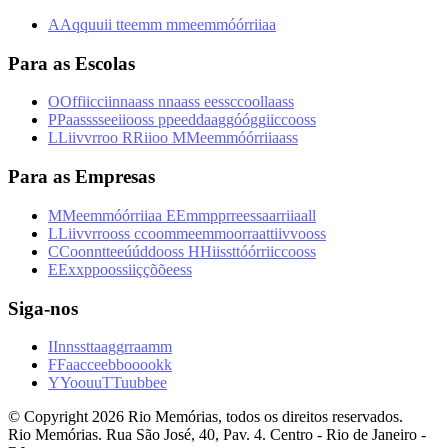
A
A
q
q
u
u
i
i
t
t
e
e
m
m
m
m
e
e
m
m
ó
ó
r
r
i
i
a
a
Para as Escolas
O
O
f
f
i
i
c
c
i
i
n
n
a
a
s
s
n
n
a
a
s
s
e
e
s
s
c
c
o
o
l
l
a
a
s
s
P
P
a
a
s
s
s
s
e
e
i
i
o
o
s
s
p
p
e
e
d
d
a
a
g
g
ó
ó
g
g
i
i
c
c
o
o
s
s
L
L
i
i
v
v
r
r
o
o
R
R
i
i
o
o
M
M
e
e
m
m
ó
ó
r
r
i
i
a
a
s
s
Para as Empresas
M
M
e
e
m
m
ó
ó
r
r
i
i
a
a
E
E
m
m
p
p
r
r
e
e
s
s
a
a
r
r
i
i
a
a
l
l
L
L
i
i
v
v
r
r
o
o
s
s
c
c
o
o
m
m
e
e
m
m
o
o
r
r
a
a
t
t
i
i
v
v
o
o
s
s
C
C
o
o
n
n
t
t
e
e
ú
ú
d
d
o
o
s
s
H
H
i
i
s
s
t
t
ó
ó
r
r
i
i
c
c
o
o
s
s
E
E
x
x
p
p
o
o
s
s
i
i
ç
ç
õ
õ
e
e
s
s
Siga-nos
I
I
n
n
s
s
t
t
a
a
g
g
r
r
a
a
m
m
F
F
a
a
c
c
e
e
b
b
o
o
o
o
k
k
Y
Y
o
o
u
u
T
T
u
u
b
b
e
e
© Copyright
2026
Rio Memórias, todos os direitos reservados.
Rio Memórias. Rua São José, 40, Pav. 4. Centro - Rio de Janeiro -