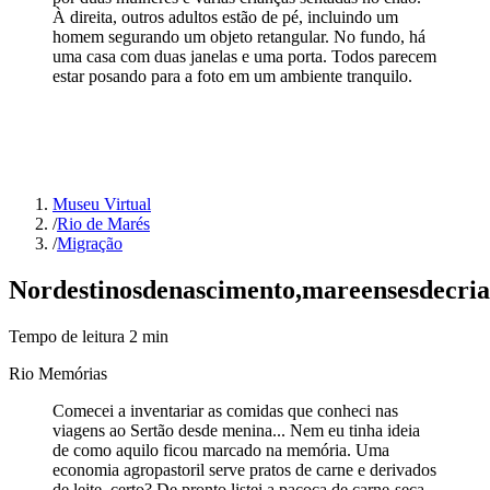
À direita, outros adultos estão de pé, incluindo um
homem segurando um objeto retangular. No fundo, há
uma casa com duas janelas e uma porta. Todos parecem
estar posando para a foto em um ambiente tranquilo.
Museu Virtual
/
Rio de Marés
/
Migração
Nordestinos
de
nascimento,
mareenses
de
cri
Tempo de leitura
2
min
Rio Memórias
Comecei a inventariar as comidas que conheci nas
viagens ao Sertão desde menina... Nem eu tinha ideia
de como aquilo ficou marcado na memória. Uma
economia agropastoril serve pratos de carne e derivados
de leite, certo? De pronto listei a paçoca de carne-seca,