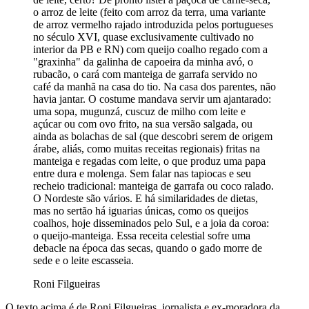
o arroz de leite (feito com arroz da terra, uma variante
de arroz vermelho rajado introduzida pelos portugueses
no século XVI, quase exclusivamente cultivado no
interior da PB e RN) com queijo coalho regado com a
"graxinha" da galinha de capoeira da minha avó, o
rubacão, o cará com manteiga de garrafa servido no
café da manhã na casa do tio. Na casa dos parentes, não
havia jantar. O costume mandava servir um ajantarado:
uma sopa, mugunzá, cuscuz de milho com leite e
açúcar ou com ovo frito, na sua versão salgada, ou
ainda as bolachas de sal (que descobri serem de origem
árabe, aliás, como muitas receitas regionais) fritas na
manteiga e regadas com leite, o que produz uma papa
entre dura e molenga. Sem falar nas tapiocas e seu
recheio tradicional: manteiga de garrafa ou coco ralado.
O Nordeste são vários. E há similaridades de dietas,
mas no sertão há iguarias únicas, como os queijos
coalhos, hoje disseminados pelo Sul, e a joia da coroa:
o queijo-manteiga. Essa receita celestial sofre uma
debacle na época das secas, quando o gado morre de
sede e o leite escasseia.
Roni Filgueiras
O texto acima é de Roni Filgueiras, jornalista e ex-moradora da