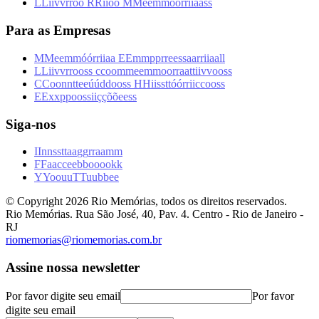
L
L
i
i
v
v
r
r
o
o
R
R
i
i
o
o
M
M
e
e
m
m
ó
ó
r
r
i
i
a
a
s
s
Para as Empresas
M
M
e
e
m
m
ó
ó
r
r
i
i
a
a
E
E
m
m
p
p
r
r
e
e
s
s
a
a
r
r
i
i
a
a
l
l
L
L
i
i
v
v
r
r
o
o
s
s
c
c
o
o
m
m
e
e
m
m
o
o
r
r
a
a
t
t
i
i
v
v
o
o
s
s
C
C
o
o
n
n
t
t
e
e
ú
ú
d
d
o
o
s
s
H
H
i
i
s
s
t
t
ó
ó
r
r
i
i
c
c
o
o
s
s
E
E
x
x
p
p
o
o
s
s
i
i
ç
ç
õ
õ
e
e
s
s
Siga-nos
I
I
n
n
s
s
t
t
a
a
g
g
r
r
a
a
m
m
F
F
a
a
c
c
e
e
b
b
o
o
o
o
k
k
Y
Y
o
o
u
u
T
T
u
u
b
b
e
e
© Copyright
2026
Rio Memórias, todos os direitos reservados.
Rio Memórias. Rua São José, 40, Pav. 4. Centro - Rio de Janeiro -
RJ
riomemorias@riomemorias.com.br
Assine nossa newsletter
Por favor digite seu email
Por favor
digite seu email