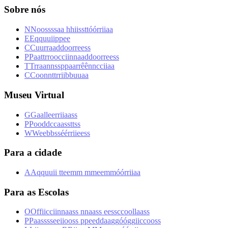
Sobre nós
N
N
o
o
s
s
s
s
a
a
h
h
i
i
s
s
t
t
ó
ó
r
r
i
i
a
a
E
E
q
q
u
u
i
i
p
p
e
e
C
C
u
u
r
r
a
a
d
d
o
o
r
r
e
e
s
s
P
P
a
a
t
t
r
r
o
o
c
c
i
i
n
n
a
a
d
d
o
o
r
r
e
e
s
s
T
T
r
r
a
a
n
n
s
s
p
p
a
a
r
r
ê
ê
n
n
c
c
i
i
a
a
C
C
o
o
n
n
t
t
r
r
i
i
b
b
u
u
a
a
Museu Virtual
G
G
a
a
l
l
e
e
r
r
i
i
a
a
s
s
P
P
o
o
d
d
c
c
a
a
s
s
t
t
s
s
W
W
e
e
b
b
s
s
é
é
r
r
i
i
e
e
s
s
Para a cidade
A
A
q
q
u
u
i
i
t
t
e
e
m
m
m
m
e
e
m
m
ó
ó
r
r
i
i
a
a
Para as Escolas
O
O
f
f
i
i
c
c
i
i
n
n
a
a
s
s
n
n
a
a
s
s
e
e
s
s
c
c
o
o
l
l
a
a
s
s
P
P
a
a
s
s
s
s
e
e
i
i
o
o
s
s
p
p
e
e
d
d
a
a
g
g
ó
ó
g
g
i
i
c
c
o
o
s
s