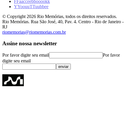
F
F
a
a
c
c
e
e
b
b
o
o
o
o
k
k
Y
Y
o
o
u
u
T
T
u
u
b
b
e
e
© Copyright
2026
Rio Memórias, todos os direitos reservados.
Rio Memórias. Rua São José, 40, Pav. 4. Centro - Rio de Janeiro -
RJ
riomemorias@riomemorias.com.br
Assine nossa newsletter
Por favor digite seu email
Por favor
digite seu email
enviar