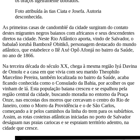
os braços ligeiramente dobrados.
Foto atribuída às tias Ciata e Josefa. Autoria
desconhecida.
As primeiras casas de candomblé da cidade surgiram do contato
destes migrantes negros baianos com africanos e seus descendentes
diretos na cidade. Neste Rio Atlântico aporta, vindo de Salvador, o
babalaô iorubá Bamboxê Obitikô, personagem destacado do mundo
atlântico, que estabelece o Ilê Axé Opô Afonjá no bairro da Saúde,
no ano de 1866.
Na terceira década do século XX, chega à mesma região Iyá Davina
de Omolu e a casa em que vivia com seu marido Theophilo
Marcelino Pereira, também localizada no bairro da Saúde, acaba
ficando conhecida como o Consulado da Bahia, por acolher os que
vinham de lá. Esta população baiana cresceu e se espalhou pela
região central da cidade, buscando moradia no entorno da Praça
Onze, nas encostas dos morros que cercavam o centro do Rio de
Janeiro, como o Morro da Providência e o de São Carlos,
começando a ir pelos caminhos da linha do trem para os subúrbios.
Assim, as rotas costeiras atlânticas iniciadas no porto de Salvador
deságuam nas praias cariocas e se espraiam território adentro, na
cidade que cresce.