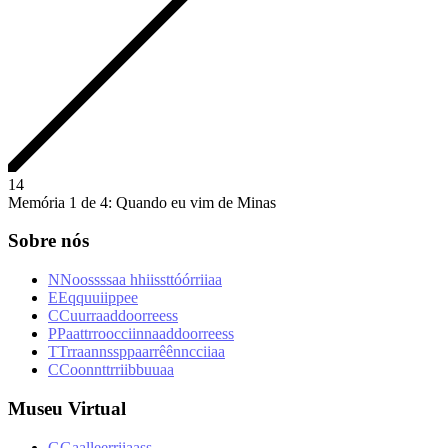
1
4
Memória 1 de 4: Quando eu vim de Minas
Sobre nós
N
N
o
o
s
s
s
s
a
a
h
h
i
i
s
s
t
t
ó
ó
r
r
i
i
a
a
E
E
q
q
u
u
i
i
p
p
e
e
C
C
u
u
r
r
a
a
d
d
o
o
r
r
e
e
s
s
P
P
a
a
t
t
r
r
o
o
c
c
i
i
n
n
a
a
d
d
o
o
r
r
e
e
s
s
T
T
r
r
a
a
n
n
s
s
p
p
a
a
r
r
ê
ê
n
n
c
c
i
i
a
a
C
C
o
o
n
n
t
t
r
r
i
i
b
b
u
u
a
a
Museu Virtual
G
G
a
a
l
l
e
e
r
r
i
i
a
a
s
s