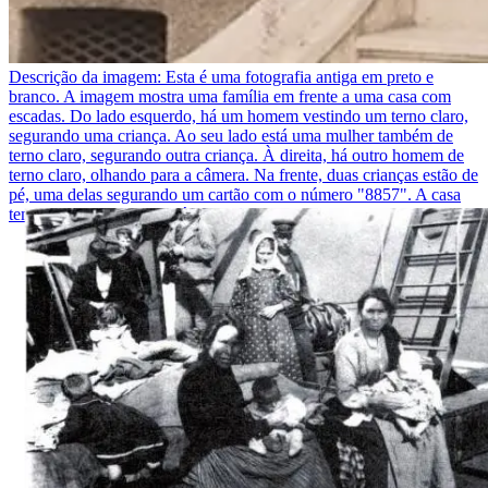
Descrição da imagem:
Esta é uma fotografia antiga em preto e
branco. A imagem mostra uma família em frente a uma casa com
escadas. Do lado esquerdo, há um homem vestindo um terno claro,
segurando uma criança. Ao seu lado está uma mulher também de
terno claro, segurando outra criança. À direita, há outro homem de
terno claro, olhando para a câmera. Na frente, duas crianças estão de
pé, uma delas segurando um cartão com o número "8857". A casa
tem uma janela aberta atrás dos adultos.