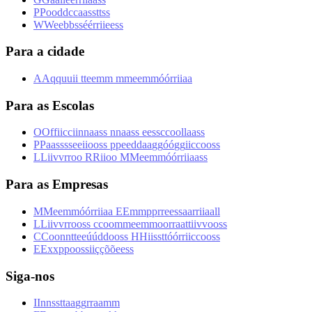
P
P
o
o
d
d
c
c
a
a
s
s
t
t
s
s
W
W
e
e
b
b
s
s
é
é
r
r
i
i
e
e
s
s
Para a cidade
A
A
q
q
u
u
i
i
t
t
e
e
m
m
m
m
e
e
m
m
ó
ó
r
r
i
i
a
a
Para as Escolas
O
O
f
f
i
i
c
c
i
i
n
n
a
a
s
s
n
n
a
a
s
s
e
e
s
s
c
c
o
o
l
l
a
a
s
s
P
P
a
a
s
s
s
s
e
e
i
i
o
o
s
s
p
p
e
e
d
d
a
a
g
g
ó
ó
g
g
i
i
c
c
o
o
s
s
L
L
i
i
v
v
r
r
o
o
R
R
i
i
o
o
M
M
e
e
m
m
ó
ó
r
r
i
i
a
a
s
s
Para as Empresas
M
M
e
e
m
m
ó
ó
r
r
i
i
a
a
E
E
m
m
p
p
r
r
e
e
s
s
a
a
r
r
i
i
a
a
l
l
L
L
i
i
v
v
r
r
o
o
s
s
c
c
o
o
m
m
e
e
m
m
o
o
r
r
a
a
t
t
i
i
v
v
o
o
s
s
C
C
o
o
n
n
t
t
e
e
ú
ú
d
d
o
o
s
s
H
H
i
i
s
s
t
t
ó
ó
r
r
i
i
c
c
o
o
s
s
E
E
x
x
p
p
o
o
s
s
i
i
ç
ç
õ
õ
e
e
s
s
Siga-nos
I
I
n
n
s
s
t
t
a
a
g
g
r
r
a
a
m
m