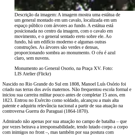
Descrição da imagem:
A imagem mostra uma estátua de
um general montado em um cavalo, localizada em um
espaço público com árvores ao fundo. A estátua está
posicionada no centro da imagem, com o cavalo em
movimento, e o general sentado ereto sobre ele. Ao
fundo, há um edifício moderno e algumas outras
construções. As árvores são verdes e densas,
proporcionando sombra ao monumento. O céu é azul
claro, sem nuvens.
Monumento ao General Osorio, na Praça XV. Foto:
LIS Atelier (Flickr)
Nascido no Rio Grande do Sul em 1808, Manoel Luís Osório foi
criado nas terras dos avós maternos. Não frequentou escola formal e
iniciou sua carreira militar pouco antes de completar 15 anos, em
1823. Entrou no Exército como soldado, alcançou a mais alta
patente e adquiriu relevância nacional a partir de sua atuação na
controversa Guerra do Paraguai (1864-1870).
Admirado não apenas por sua atuação no campo de batalha – que
por vezes beirava a irresponsabilidade, tendo lutado corpo a corpo
com inimigos no front –, mas também por sua postura com