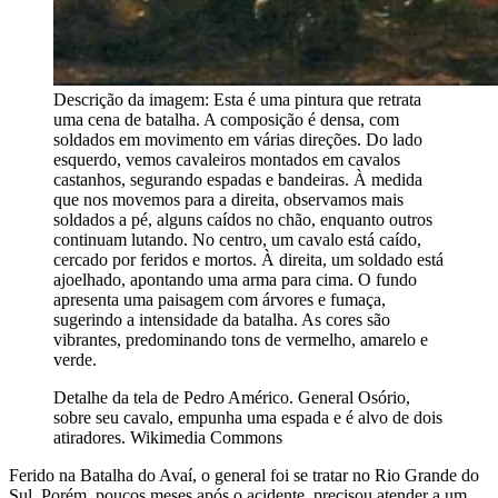
Descrição da imagem:
Esta é uma pintura que retrata
uma cena de batalha. A composição é densa, com
soldados em movimento em várias direções. Do lado
esquerdo, vemos cavaleiros montados em cavalos
castanhos, segurando espadas e bandeiras. À medida
que nos movemos para a direita, observamos mais
soldados a pé, alguns caídos no chão, enquanto outros
continuam lutando. No centro, um cavalo está caído,
cercado por feridos e mortos. À direita, um soldado está
ajoelhado, apontando uma arma para cima. O fundo
apresenta uma paisagem com árvores e fumaça,
sugerindo a intensidade da batalha. As cores são
vibrantes, predominando tons de vermelho, amarelo e
verde.
Detalhe da tela de Pedro Américo. General Osório,
sobre seu cavalo, empunha uma espada e é alvo de dois
atiradores. Wikimedia Commons
Ferido na Batalha do Avaí, o general foi se tratar no Rio Grande do
Sul. Porém, poucos meses após o acidente, precisou atender a um