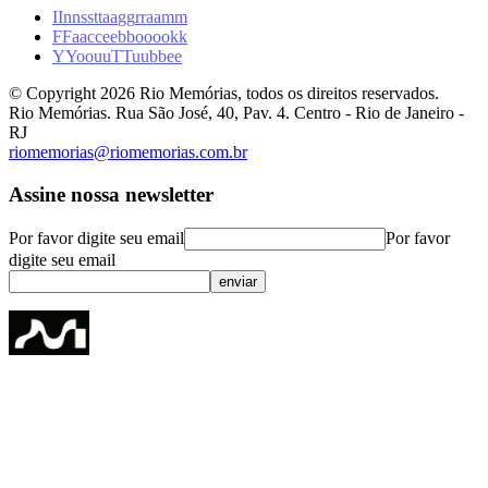
I
I
n
n
s
s
t
t
a
a
g
g
r
r
a
a
m
m
F
F
a
a
c
c
e
e
b
b
o
o
o
o
k
k
Y
Y
o
o
u
u
T
T
u
u
b
b
e
e
© Copyright
2026
Rio Memórias, todos os direitos reservados.
Rio Memórias. Rua São José, 40, Pav. 4. Centro - Rio de Janeiro -
RJ
riomemorias@riomemorias.com.br
Assine nossa newsletter
Por favor digite seu email
Por favor
digite seu email
enviar