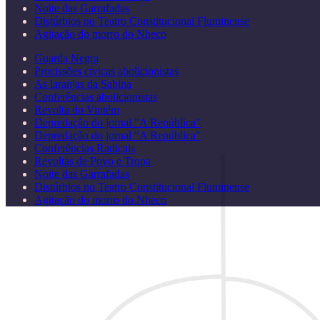
Noite das Garrafadas
Distúrbios no Teatro Constitucional Fluminense
Agitação do morro do Nheco
Guarda Negra
Procissões cívicas abolicionistas
As laranjas da Sabina
Conferências abolicionistas
Revolta do Vintém
Depredação do jornal "A República"
Depredação do jornal “A República”
Conferências Radicais
Revoltas de Povo e Tropa
Noite das Garrafadas
Distúrbios no Teatro Constitucional Fluminense
Agitação do morro do Nheco