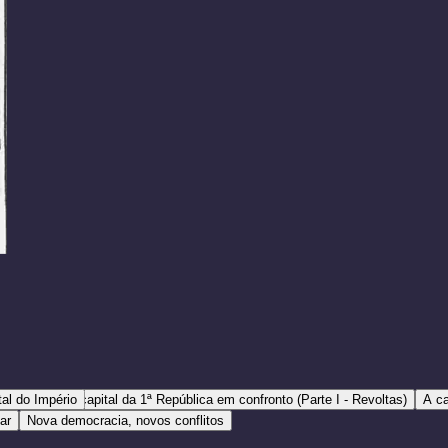
al do Império
A capital da 1ª República em confronto (Parte I - Revoltas)
A ca
tar
Nova democracia, novos conflitos