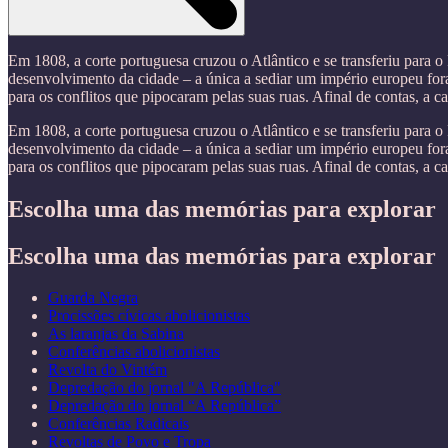
Em 1808, a corte portuguesa cruzou o Atlântico e se transferiu para 
desenvolvimento da cidade – a única a sediar um império europeu for
para os conflitos que pipocaram pelas suas ruas. Afinal de contas, a ca
Em 1808, a corte portuguesa cruzou o Atlântico e se transferiu para 
desenvolvimento da cidade – a única a sediar um império europeu for
para os conflitos que pipocaram pelas suas ruas. Afinal de contas, a ca
Escolha uma das memórias para explorar
Escolha uma das memórias para explorar
Guarda Negra
Procissões cívicas abolicionistas
As laranjas da Sabina
Conferências abolicionistas
Revolta do Vintém
Depredação do jornal "A República"
Depredação do jornal “A República”
Conferências Radicais
Revoltas de Povo e Tropa