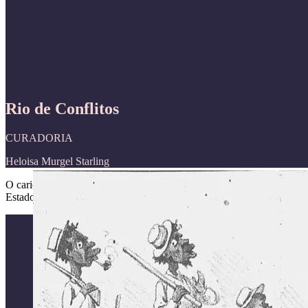
Rio de Conflitos
CURADORIA
Heloisa Murgel Starling
O carioca não é pacífico. A falácia desse mito se revela, ao navegarm
Estado, marchas, revoltas e motins desfilam diante dos nossos olhos, 