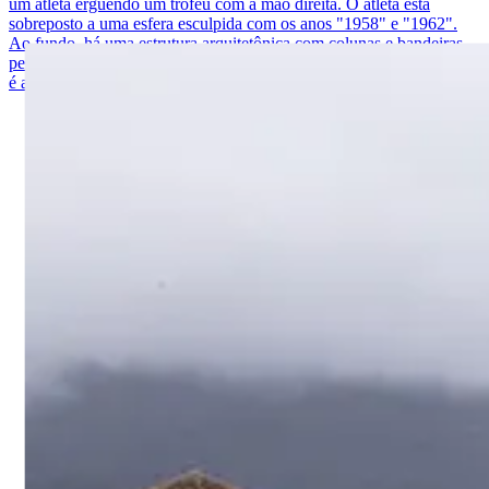
um atleta erguendo um troféu com a mão direita. O atleta está
sobreposto a uma esfera esculpida com os anos "1958" e "1962".
Ao fundo, há uma estrutura arquitetônica com colunas e bandeiras
penduradas. À esquerda e à direita da imagem, há palmeiras. O céu
é azul claro e sem nuvens.