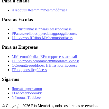
Para a cidade
A
A
q
q
u
u
i
i
t
t
e
e
m
m
m
m
e
e
m
m
ó
ó
r
r
i
i
a
a
Para as Escolas
O
O
f
f
i
i
c
c
i
i
n
n
a
a
s
s
n
n
a
a
s
s
e
e
s
s
c
c
o
o
l
l
a
a
s
s
P
P
a
a
s
s
s
s
e
e
i
i
o
o
s
s
p
p
e
e
d
d
a
a
g
g
ó
ó
g
g
i
i
c
c
o
o
s
s
L
L
i
i
v
v
r
r
o
o
R
R
i
i
o
o
M
M
e
e
m
m
ó
ó
r
r
i
i
a
a
s
s
Para as Empresas
M
M
e
e
m
m
ó
ó
r
r
i
i
a
a
E
E
m
m
p
p
r
r
e
e
s
s
a
a
r
r
i
i
a
a
l
l
L
L
i
i
v
v
r
r
o
o
s
s
c
c
o
o
m
m
e
e
m
m
o
o
r
r
a
a
t
t
i
i
v
v
o
o
s
s
C
C
o
o
n
n
t
t
e
e
ú
ú
d
d
o
o
s
s
H
H
i
i
s
s
t
t
ó
ó
r
r
i
i
c
c
o
o
s
s
E
E
x
x
p
p
o
o
s
s
i
i
ç
ç
õ
õ
e
e
s
s
Siga-nos
I
I
n
n
s
s
t
t
a
a
g
g
r
r
a
a
m
m
F
F
a
a
c
c
e
e
b
b
o
o
o
o
k
k
Y
Y
o
o
u
u
T
T
u
u
b
b
e
e
© Copyright
2026
Rio Memórias, todos os direitos reservados.