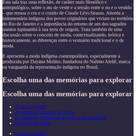
Esta sala traz uma reflexão, de caráter mais filosófico e
antropológico, sobre o ato de vestir e a tensão entre o nu e o vestido
– que ressoa o cru e o cozido de Claude Lévi-Strauss. Aborda a
indumentária indígena dos povos originários que viviam no território
do Rio de Janeiro e a importância do retorno de um dos sagrados
mantos tupinambá à sua terra de origem. Trata também de uma
discussão sobre o conceito de moda, contextualizando, teórica e
historicamente, as diferenças entre o vestuário tradicional e o de
moda.
E apresenta a moda indígena contemporânea, especialmente a
produzida por Dayana Molino, fundadora do Nalimo Ateliê, marca
na vanguarda da representação indígena no Brasil.
Escolha uma das memórias para explorar
Escolha uma das memórias para explorar
O que é o vestir?
As primeiras imagens de Brasil
Os indígenas tupinambá aos olhos dos europeus
Vestuário de moda
O que é o vestir?