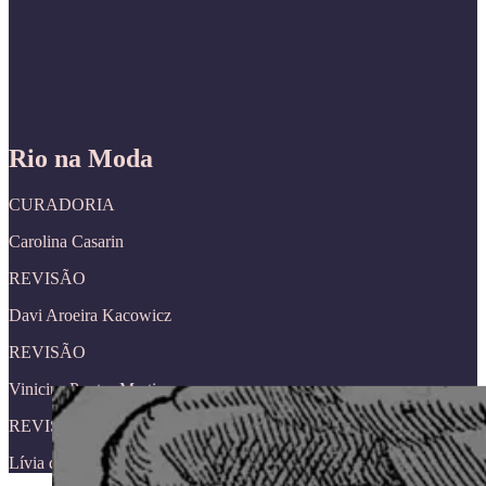
Rio na Moda
CURADORIA
Carolina Casarin
REVISÃO
Davi Aroeira Kacowicz
REVISÃO
Vinicius Pontes Martins
REVISÃO
Lívia de Sá Baião