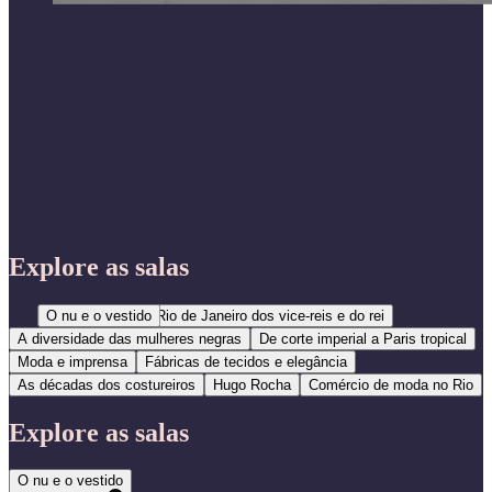
Explore as salas
O nu e o vestido
O Rio de Janeiro dos vice-reis e do rei
A diversidade das mulheres negras
De corte imperial a Paris tropical
Moda e imprensa
Fábricas de tecidos e elegância
As décadas dos costureiros
Hugo Rocha
Comércio de moda no Rio
Explore as salas
O nu e o vestido