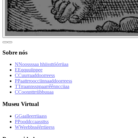
Sobre nós
N
N
o
o
s
s
s
s
a
a
h
h
i
i
s
s
t
t
ó
ó
r
r
i
i
a
a
E
E
q
q
u
u
i
i
p
p
e
e
C
C
u
u
r
r
a
a
d
d
o
o
r
r
e
e
s
s
P
P
a
a
t
t
r
r
o
o
c
c
i
i
n
n
a
a
d
d
o
o
r
r
e
e
s
s
T
T
r
r
a
a
n
n
s
s
p
p
a
a
r
r
ê
ê
n
n
c
c
i
i
a
a
C
C
o
o
n
n
t
t
r
r
i
i
b
b
u
u
a
a
Museu Virtual
G
G
a
a
l
l
e
e
r
r
i
i
a
a
s
s
P
P
o
o
d
d
c
c
a
a
s
s
t
t
s
s
W
W
e
e
b
b
s
s
é
é
r
r
i
i
e
e
s
s