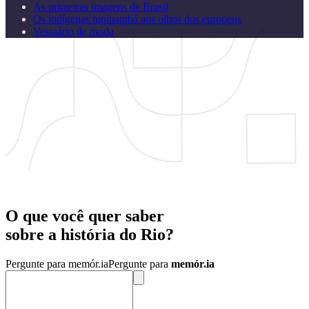
As primeiras imagens de Brasil
Os indígenas tupinambá aos olhos dos europeus
Vestuário de moda
O que você quer saber
sobre a
história
do
Rio?
Pergunte para memór.ia
Pergunte para
memór.ia