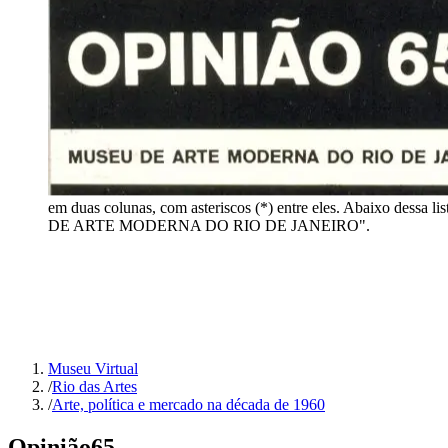
em duas colunas, com asteriscos (*) entre eles. Abaixo dessa 
DE ARTE MODERNA DO RIO DE JANEIRO".
Museu Virtual
/
Rio das Artes
/
Arte, política e mercado na década de 1960
Opinião
65