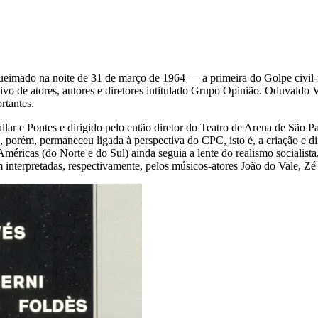
mado na noite de 31 de março de 1964 — a primeira do Golpe civil-milit
vo de atores, autores e diretores intitulado Grupo Opinião. Oduvaldo V
rtantes.
 Gullar e Pontes e dirigido pelo então diretor do Teatro de Arena de Sã
”, porém, permaneceu ligada à perspectiva do CPC, isto é, a criação e 
s Américas (do Norte e do Sul) ainda seguia a lente do realismo sociali
m interpretadas, respectivamente, pelos músicos-atores João do Vale, Zé