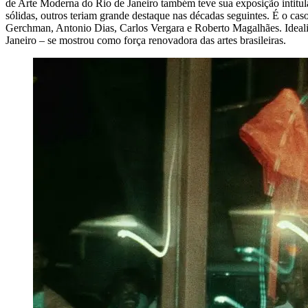
de Arte Moderna do Rio de Janeiro também teve sua exposição intitu
sólidas, outros teriam grande destaque nas décadas seguintes. É o c
Gerchman, Antonio Dias, Carlos Vergara e Roberto Magalhães. Idealiz
Janeiro – se mostrou como força renovadora das artes brasileiras.