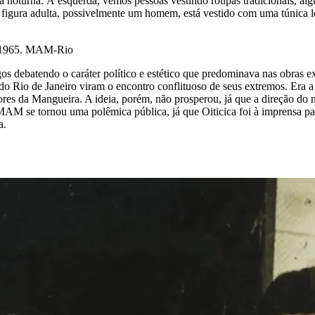
va noturna. À esquerda, vemos pessoas vestindo roupas tradicionais, a
figura adulta, possivelmente um homem, está vestido com uma túnica l
e 1965. MAM-Rio
os debatendo o caráter político e estético que predominava nas obras 
do Rio de Janeiro viram o encontro conflituoso de seus extremos. Era a
res da Mangueira. A ideia, porém, não prosperou, já que a direção do m
M se tornou uma polêmica pública, já que Oiticica foi à imprensa par
a.