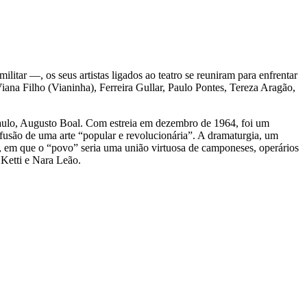
ar —, os seus artistas ligados ao teatro se reuniram para enfrentar
iana Filho (Vianinha), Ferreira Gullar, Paulo Pontes, Tereza Aragão,
o Paulo, Augusto Boal. Com estreia em dezembro de 1964, foi um
difusão de uma arte “popular e revolucionária”. A dramaturgia, um
sta, em que o “povo” seria uma união virtuosa de camponeses, operários
 Ketti e Nara Leão.