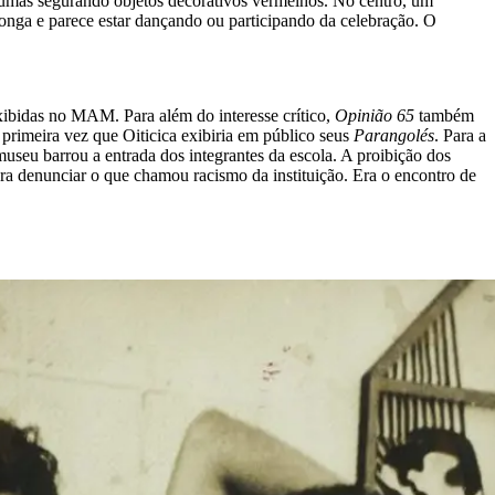
lgumas segurando objetos decorativos vermelhos. No centro, um
onga e parece estar dançando ou participando da celebração. O
exibidas no MAM. Para além do interesse crítico,
Opinião 65
também
 primeira vez que Oiticica exibiria em público seus
Parangolés
. Para a
useu barrou a entrada dos integrantes da escola. A proibição dos
a denunciar o que chamou racismo da instituição. Era o encontro de