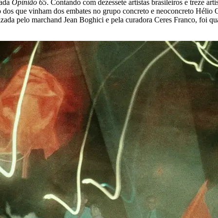
lada
Opinião 65
. Contando com dezessete artistas brasileiros e treze art
aso dos que vinham dos embates no grupo concreto e neoconcreto Hélio 
ada pelo marchand Jean Boghici e pela curadora Ceres Franco, foi qua