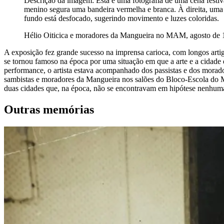
Descrição da imagem:
Esta é uma fotografia de uma cena festi
menino segura uma bandeira vermelha e branca. À direita, uma 
fundo está desfocado, sugerindo movimento e luzes coloridas.
Hélio Oiticica e moradores da Mangueira no MAM, agosto d
A exposição fez grande sucesso na imprensa carioca, com longos artig
se tornou famoso na época por uma situação em que a arte e a cidade 
performance, o artista estava acompanhado dos passistas e dos morado
sambistas e moradores da Mangueira nos salões do Bloco-Escola do MA
duas cidades que, na época, não se encontravam em hipótese nenhum
Outras memórias