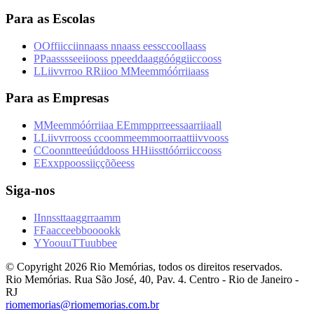
Para as Escolas
O
O
f
f
i
i
c
c
i
i
n
n
a
a
s
s
n
n
a
a
s
s
e
e
s
s
c
c
o
o
l
l
a
a
s
s
P
P
a
a
s
s
s
s
e
e
i
i
o
o
s
s
p
p
e
e
d
d
a
a
g
g
ó
ó
g
g
i
i
c
c
o
o
s
s
L
L
i
i
v
v
r
r
o
o
R
R
i
i
o
o
M
M
e
e
m
m
ó
ó
r
r
i
i
a
a
s
s
Para as Empresas
M
M
e
e
m
m
ó
ó
r
r
i
i
a
a
E
E
m
m
p
p
r
r
e
e
s
s
a
a
r
r
i
i
a
a
l
l
L
L
i
i
v
v
r
r
o
o
s
s
c
c
o
o
m
m
e
e
m
m
o
o
r
r
a
a
t
t
i
i
v
v
o
o
s
s
C
C
o
o
n
n
t
t
e
e
ú
ú
d
d
o
o
s
s
H
H
i
i
s
s
t
t
ó
ó
r
r
i
i
c
c
o
o
s
s
E
E
x
x
p
p
o
o
s
s
i
i
ç
ç
õ
õ
e
e
s
s
Siga-nos
I
I
n
n
s
s
t
t
a
a
g
g
r
r
a
a
m
m
F
F
a
a
c
c
e
e
b
b
o
o
o
o
k
k
Y
Y
o
o
u
u
T
T
u
u
b
b
e
e
© Copyright
2026
Rio Memórias, todos os direitos reservados.
Rio Memórias. Rua São José, 40, Pav. 4. Centro - Rio de Janeiro -
RJ
riomemorias@riomemorias.com.br