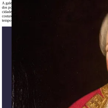
A galeria investiga o universo da indumentária no Rio de Janeiro —
dos povos originários que habitavam o território onde hoje é a
cidade, e da tensão entre o nu e o vestido, até as modistas,
costureiras e estilistas que marcaram a moda carioca ao longo do
tempo.