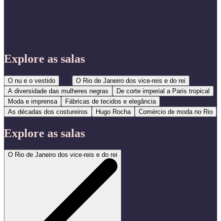
Explore as salas
O nu e o vestido
O Rio de Janeiro dos vice-reis e do rei
A diversidade das mulheres negras
De corte imperial a Paris tropical
Moda e imprensa
Fábricas de tecidos e elegância
As décadas dos costureiros
Hugo Rocha
Comércio de moda no Rio
Explore as salas
O Rio de Janeiro dos vice-reis e do rei