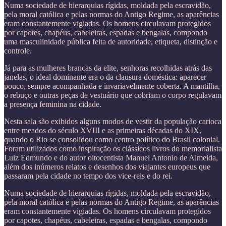
Numa sociedade de hierarquias rígidas, moldada pela escravidão,
pela moral católica e pelas normas do Antigo Regime, as aparências
eram constantemente vigiadas. Os homens circulavam protegidos
por capotes, chapéus, cabeleiras, espadas e bengalas, compondo
uma masculinidade pública feita de autoridade, etiqueta, distinção e
controle.
Já para as mulheres brancas da elite, senhoras recolhidas atrás das
janelas, o ideal dominante era o da clausura doméstica: aparecer
pouco, sempre acompanhada e invariavelmente coberta. A mantilha,
o rebuço e outras peças de vestuário que cobriam o corpo regulavam
a presença feminina na cidade.
Nesta sala são exibidos alguns modos de vestir da população carioca
entre meados do século XVIII e as primeiras décadas do XIX,
quando o Rio se consolidou como centro político do Brasil colonial.
Foram utilizados como inspiração os clássicos livros do memorialista
Luiz Edmundo e do autor oitocentista Manuel Antonio de Almeida,
além dos inúmeros relatos e desenhos dos viajantes europeus que
passaram pela cidade no tempo dos vice-reis e do rei.
Numa sociedade de hierarquias rígidas, moldada pela escravidão,
pela moral católica e pelas normas do Antigo Regime, as aparências
eram constantemente vigiadas. Os homens circulavam protegidos
por capotes, chapéus, cabeleiras, espadas e bengalas, compondo