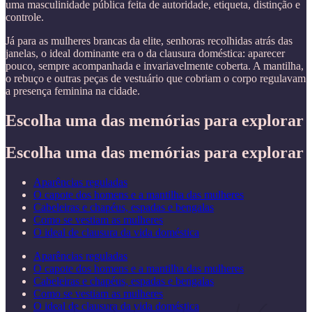
uma masculinidade pública feita de autoridade, etiqueta, distinção e
controle.
Já para as mulheres brancas da elite, senhoras recolhidas atrás das
janelas, o ideal dominante era o da clausura doméstica: aparecer
pouco, sempre acompanhada e invariavelmente coberta. A mantilha,
o rebuço e outras peças de vestuário que cobriam o corpo regulavam
a presença feminina na cidade.
Escolha uma das memórias para explorar
Escolha uma das memórias para explorar
Aparências reguladas
O capote dos homens e a mantilha das mulheres
Cabeleiras e chapéus, espadas e bengalas
Como se vestiam as mulheres
O ideal de clausura da vida doméstica
Aparências reguladas
O capote dos homens e a mantilha das mulheres
Cabeleiras e chapéus, espadas e bengalas
Como se vestiam as mulheres
O ideal de clausura da vida doméstica