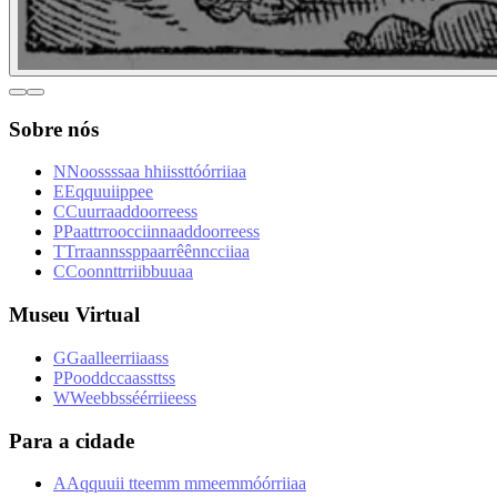
Sobre nós
N
N
o
o
s
s
s
s
a
a
h
h
i
i
s
s
t
t
ó
ó
r
r
i
i
a
a
E
E
q
q
u
u
i
i
p
p
e
e
C
C
u
u
r
r
a
a
d
d
o
o
r
r
e
e
s
s
P
P
a
a
t
t
r
r
o
o
c
c
i
i
n
n
a
a
d
d
o
o
r
r
e
e
s
s
T
T
r
r
a
a
n
n
s
s
p
p
a
a
r
r
ê
ê
n
n
c
c
i
i
a
a
C
C
o
o
n
n
t
t
r
r
i
i
b
b
u
u
a
a
Museu Virtual
G
G
a
a
l
l
e
e
r
r
i
i
a
a
s
s
P
P
o
o
d
d
c
c
a
a
s
s
t
t
s
s
W
W
e
e
b
b
s
s
é
é
r
r
i
i
e
e
s
s
Para a cidade
A
A
q
q
u
u
i
i
t
t
e
e
m
m
m
m
e
e
m
m
ó
ó
r
r
i
i
a
a